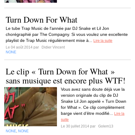
Turn Down For What
Le tube Trap Music de l'année par DJ Snake et Lil Jon
chorégraphié par The Compagny. Si vous voulez une excellente
playlist de Trap Music régulièrement mise à...
Lire la suite
Le 04 août 2014 par
Didier Vincent
NONE
Le clip « Turn Down for What »
sans musique est encore plus WTF!
Vous avez sans doute déjà vue la
version originale du clip de DJ
Snake Lil Jon appelé « Turn Down
for What ». Ce clip complètement
barge vient d’être modifié...
Lire la
suite
Le 30 juillet 2014 par
Golem13
NONE
NONE
,