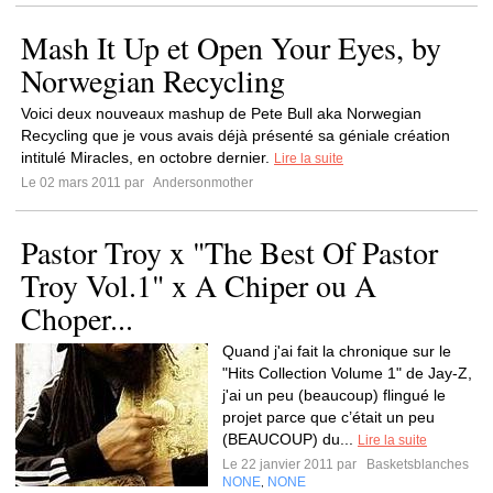
Mash It Up et Open Your Eyes, by
Norwegian Recycling
Voici deux nouveaux mashup de Pete Bull aka Norwegian
Recycling que je vous avais déjà présenté sa géniale création
intitulé Miracles, en octobre dernier.
Lire la suite
Le 02 mars 2011 par
Andersonmother
Pastor Troy x "The Best Of Pastor
Troy Vol.1" x A Chiper ou A
Choper...
Quand j'ai fait la chronique sur le
"Hits Collection Volume 1" de Jay-Z,
j'ai un peu (beaucoup) flingué le
projet parce que c’était un peu
(BEAUCOUP) du...
Lire la suite
Le 22 janvier 2011 par
Basketsblanches
NONE
NONE
,