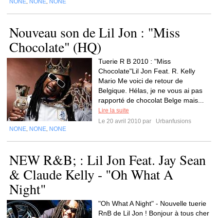
NONE
NONE
NONE
,
,
Nouveau son de Lil Jon : "Miss
Chocolate" (HQ)
Tuerie R B 2010 : "Miss
Chocolate"Lil Jon Feat. R. Kelly
Mario Me voici de retour de
Belgique. Hélas, je ne vous ai pas
rapporté de chocolat Belge mais...
Lire la suite
Le 20 avril 2010 par
Urbanfusions
NONE
NONE
NONE
,
,
NEW R&B; : Lil Jon Feat. Jay Sean
& Claude Kelly - "Oh What A
Night"
"Oh What A Night" - Nouvelle tuerie
RnB de Lil Jon ! Bonjour à tous cher