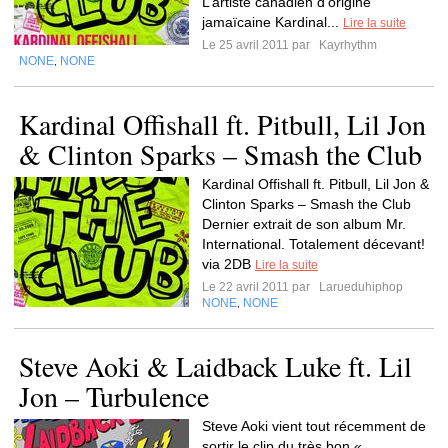
L’artiste canadien d’origine
jamaïcaine Kardinal...
Lire la suite
Le 25 avril 2011 par
Kayrhythm
NONE
NONE
,
Kardinal Offishall ft. Pitbull, Lil Jon
& Clinton Sparks – Smash the Club
Kardinal Offishall ft. Pitbull, Lil Jon &
Clinton Sparks – Smash the Club
Dernier extrait de son album Mr.
International. Totalement décevant!
via 2DB
Lire la suite
Le 22 avril 2011 par
Larueduhiphop
NONE
NONE
,
Steve Aoki & Laidback Luke ft. Lil
Jon – Turbulence
Steve Aoki vient tout récemment de
sortir le clip du très bon «