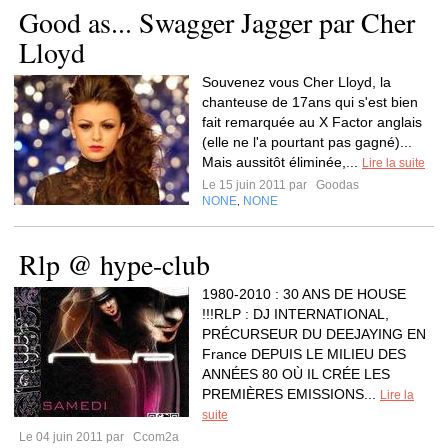
Good as... Swagger Jagger par Cher
Lloyd
Souvenez vous Cher Lloyd, la
chanteuse de 17ans qui s'est bien
fait remarquée au X Factor anglais
(elle ne l'a pourtant pas gagné)...
Mais aussitôt éliminée,...
Lire la suite
Le 15 juin 2011 par
Goodas
NONE
NONE
,
Rlp @ hype-club
1980-2010 : 30 ANS DE HOUSE
!!!RLP : DJ INTERNATIONAL,
PRÉCURSEUR DU DEEJAYING EN
France DEPUIS LE MILIEU DES
ANNÉES 80 OÙ IL CRÉE LES
PREMIÈRES EMISSIONS...
Lire la
suite
Le 04 juin 2011 par
Ccom2a