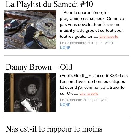
La Playlist du Samedi #40
_ Pour la quarantième, le
programme est copieux. On ne va
pas vous dévoiler tous les noms,
mais il y a du gros et surtout pour
tout les goûts, tant...
Lire la suite
Le 02 novembre 2013 par
Wtfru
NONE
Danny Brown – Old
(Fool’s Gold) _ « J’ai sorti XXX dans
l’espoir d’avoir de bonnes critiques.
Et quand j’ai commencé à travailler
sur Old,...
Lire la suite
Le 10 octobre 2013 par
Wtfru
NONE
Nas est-il le rappeur le moins