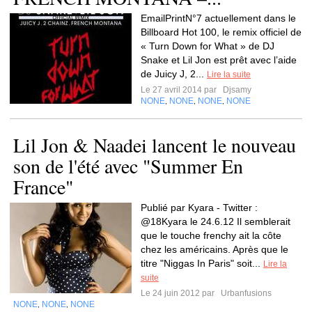
EmailPrintN°7 actuellement dans le
Billboard Hot 100, le remix officiel de
« Turn Down for What » de DJ
Snake et Lil Jon est prêt avec l’aide
de Juicy J, 2...
Lire la suite
Le 27 avril 2014 par
Djsamy
NONE
NONE
NONE
NONE
,
,
,
Lil Jon & Naadei lancent le nouveau
son de l'été avec "Summer En
France"
Publié par Kyara - Twitter :
@18Kyara le 24.6.12 Il semblerait
que le touche frenchy ait la côte
chez les américains. Après que le
titre "Niggas In Paris" soit...
Lire la
suite
Le 24 juin 2012 par
Urbanfusions
NONE
NONE
NONE
,
,