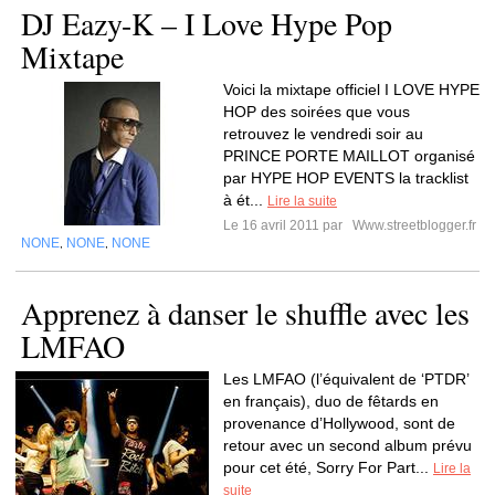
DJ Eazy-K – I Love Hype Pop
Mixtape
Voici la mixtape officiel I LOVE HYPE
HOP des soirées que vous
retrouvez le vendredi soir au
PRINCE PORTE MAILLOT organisé
par HYPE HOP EVENTS la tracklist
à ét...
Lire la suite
Le 16 avril 2011 par
Www.streetblogger.fr
NONE
NONE
NONE
,
,
Apprenez à danser le shuffle avec les
LMFAO
Les LMFAO (l’équivalent de ‘PTDR’
en français), duo de fêtards en
provenance d’Hollywood, sont de
retour avec un second album prévu
pour cet été, Sorry For Part...
Lire la
suite