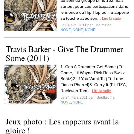
au sein du groupe Blink 182 mais
surtout pour ces participations dans
le monde du Hip Hop où il a apporté
sa touche avec son...
Lire la suite
Le 04 avril 2011 par
Moimateo
NONE
NONE
NONE
,
,
Travis Barker - Give The Drummer
Some (2011)
1. Can A Drummer Get Some (Ft.
Game, Lil Wayne Rick Ross Swizz
Beatz)2. If You Want To (Ft. Lupe
Fiasco Pharrel)3. Carry It (Ft. RZA,
Raekwon Tom...
Lire la suite
Le 24 mars 2011 par
Soulbrotha
NONE
NONE
,
Jeux photo : Les rappeurs avant la
gloire !