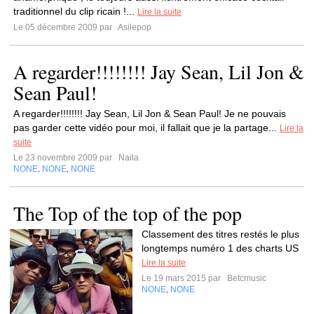
traditionnel du clip ricain !...
Lire la suite
Le 05 décembre 2009 par
Asilepop
A regarder!!!!!!!! Jay Sean, Lil Jon &
Sean Paul!
A regarder!!!!!!!! Jay Sean, Lil Jon & Sean Paul! Je ne pouvais
pas garder cette vidéo pour moi, il fallait que je la partage...
Lire la
suite
Le 23 novembre 2009 par
Naila
NONE
NONE
NONE
,
,
The Top of the top of the pop
Classement des titres restés le plus
longtemps numéro 1 des charts US
Lire la suite
Le 19 mars 2015 par
Betcmusic
NONE
NONE
,