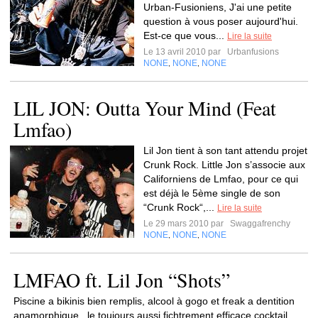
Urban-Fusioniens, J'ai une petite
question à vous poser aujourd'hui.
Est-ce que vous...
Lire la suite
Le 13 avril 2010 par
Urbanfusions
NONE
NONE
NONE
,
,
LIL JON: Outta Your Mind (Feat
Lmfao)
Lil Jon tient à son tant attendu projet
Crunk Rock. Little Jon s’associe aux
Californiens de Lmfao, pour ce qui
est déjà le 5ème single de son
“Crunk Rock“,...
Lire la suite
Le 29 mars 2010 par
Swaggafrenchy
NONE
NONE
NONE
,
,
LMFAO ft. Lil Jon “Shots”
Piscine a bikinis bien remplis, alcool à gogo et freak a dentition
anamorphique , le toujours aussi fichtrement efficace cocktail