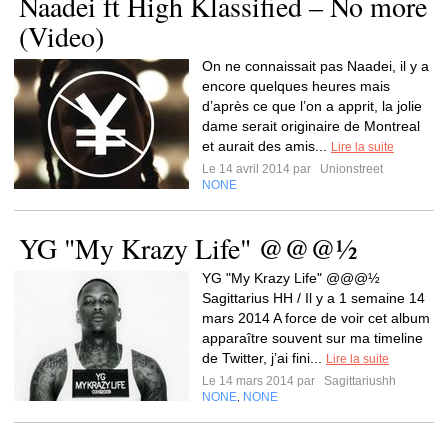
Naadei ft High Klassified – No more
(Video)
On ne connaissait pas Naadei, il y a
encore quelques heures mais
d’après ce que l’on a apprit, la jolie
dame serait originaire de Montreal
et aurait des amis...
Lire la suite
Le 14 avril 2014 par
Unionstreet
NONE
YG "My Krazy Life" @@@½
YG "My Krazy Life" @@@½
Sagittarius HH / Il y a 1 semaine 14
mars 2014 A force de voir cet album
apparaître souvent sur ma timeline
de Twitter, j’ai fini...
Lire la suite
Le 14 mars 2014 par
Sagittariushh
NONE
NONE
,