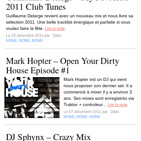
2011 Club Tunes
Guillaume Delarge revient avec un nouveau mix et nous livre sa
sélection 2011. Une belle tracklist énergique et parfaite si vous
voulez faire la fête.
Lire la suite
Le 29 décembre 2011 par
Djkix
NONE
NONE
NONE
,
,
Mark Hopter – Open Your Dirty
House Episode #1
Mark Hopter est un DJ qui vient
nous proposer son dernier set. Il a
commencé à mixer il y a environ 3
ans. Ses mixes sont enregistrés via
Traktor + controleur...
Lire la suite
Le 07 décembre 2011 par
Djkix
NONE
NONE
NONE
,
,
DJ Sphynx – Crazy Mix