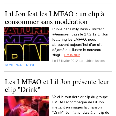
Lil Jon feat les LMFAO : un clip à
consommer sans modération
Publié par Emily Bass - Twitter :
@emmaembass le 17.2.12 Lil Jon
featuring les LMFAO, nous
abreuvent aujourd'hui d'un clip
déjanté qui illustre le nouveau
singl...
Lire la suite
Le 17 février 2012 par
Urbanfusions
NONE
NONE
NONE
,
,
Les LMFAO et Lil Jon présente leur
clip "Drink"
Voici le tout dernier clip du groupe
LMFAO accompagné de Lil Jon
mettant en images la chanson
"Drink". Je m'attendais à un clip de