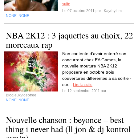
suite
Le 07 octobre 2011 par
Kayrhythm
NONE
NONE
,
NBA 2K12 : 3 jaquettes au choix, 22
morceaux rap
Non contente d’avoir enterré son
concurrent chez EA Games, la
nouvelle mouture NBA 2K12
proposera en octobre trois
couvertures différentes à sa sortie -
sur...
Lire la suite
Le 12 septembre 2011 par
Blogjeuxvideofree
NONE
NONE
,
Nouvelle chanson : beyonce – best
thing i never had (ll jon & dj kontrol