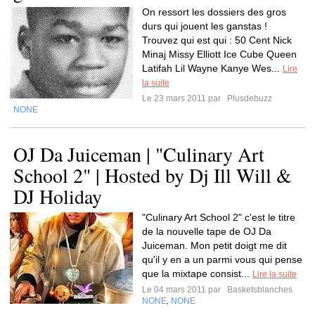
On ressort les dossiers des gros
durs qui jouent les ganstas !
Trouvez qui est qui : 50 Cent Nick
Minaj Missy Elliott Ice Cube Queen
Latifah Lil Wayne Kanye Wes...
Lire
la suite
Le 23 mars 2011 par
Plusdebuzz
NONE
OJ Da Juiceman | "Culinary Art
School 2" | Hosted by Dj Ill Will &
DJ Holiday
"Culinary Art School 2" c'est le titre
de la nouvelle tape de OJ Da
Juiceman. Mon petit doigt me dit
qu'il y en a un parmi vous qui pense
que la mixtape consist...
Lire la suite
Le 04 mars 2011 par
Basketsblanches
NONE
NONE
,