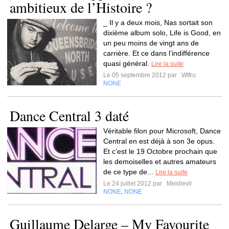
ambitieux de l’Histoire ?
_ Il y a deux mois, Nas sortait son
dixième album solo, Life is Good, en
un peu moins de vingt ans de
carrière. Et ce dans l’indifférence
quasi général.
Lire la suite
Le 05 septembre 2012 par
Wtfru
NONE
Dance Central 3 daté
Véritable filon pour Microsoft, Dance
Central en est déjà à son 3e opus.
Et c’est le 19 Octobre prochain que
les demoiselles et autres amateurs
de ce type de...
Lire la suite
Le 24 juillet 2012 par
Meidievil
NONE
NONE
,
Guillaume Delarge – My Favourite