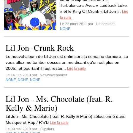
Turbulence » Avec « Laidback Luke
» et le King Of Crunk « Lil Jon ».
Lire
la suite
Le 22 mars 2011 par
Unionstreet
NONE
Lil Jon- Crunk Rock
Le nouvel album de Lil Jon est enfin sorti la semaine derniere. Là
vous allez me tomber dessus en me disant qu'on est plus en
2005...et pourtant il faut rester...
Lire la suite
Le 14 juin 2010 par
Newwavehooker
NONE
NONE
NONE
,
,
Lil Jon - Ms. Chocolate (feat. R.
Kelly & Mario)
Lil Jon - Ms. Chocolate (feat. R. Kelly & Mario) sélectionné dans
Musique et Rap / R'n'B
Lire la suite
Le 09 mai 2010 par
Clipstars