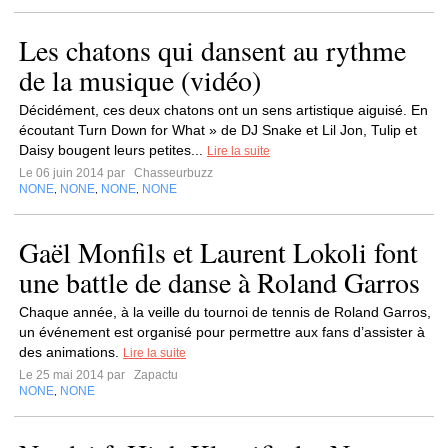
Les chatons qui dansent au rythme
de la musique (vidéo)
Décidément, ces deux chatons ont un sens artistique aiguisé. En
écoutant Turn Down for What » de DJ Snake et Lil Jon, Tulip et
Daisy bougent leurs petites...
Lire la suite
Le 06 juin 2014 par
Chasseurbuzz
NONE
NONE
NONE
NONE
,
,
,
Gaël Monfils et Laurent Lokoli font
une battle de danse à Roland Garros
Chaque année, à la veille du tournoi de tennis de Roland Garros,
un événement est organisé pour permettre aux fans d’assister à
des animations.
Lire la suite
Le 25 mai 2014 par
Zapactu
NONE
NONE
,