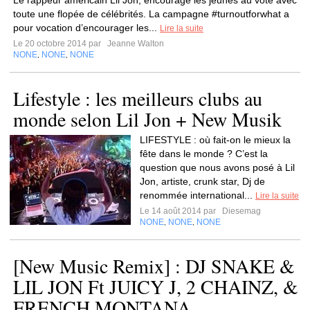
Le rappeur américain Lil Jon, encourage les jeunes au vote avec
toute une flopée de célébrités. La campagne #turnoutforwhat a
pour vocation d’encourager les...
Lire la suite
Le 20 octobre 2014 par
Jeanne Walton
NONE
NONE
NONE
,
,
Lifestyle : les meilleurs clubs au
monde selon Lil Jon + New Musik
LIFESTYLE : où fait-on le mieux la
fête dans le monde ? C’est la
question que nous avons posé à Lil
Jon, artiste, crunk star, Dj de
renommée international...
Lire la suite
Le 14 août 2014 par
Diesemag
NONE
NONE
NONE
,
,
[New Music Remix] : DJ SNAKE &
LIL JON Ft JUICY J, 2 CHAINZ, &
FRENCH MONTANA –...