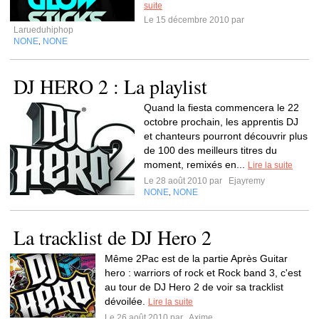
suite
Le 15 décembre 2010 par
Larueduhiphop
NONE
NONE
,
DJ HERO 2 : La playlist
Quand la fiesta commencera le 22
octobre prochain, les apprentis DJ
et chanteurs pourront découvrir plus
de 100 des meilleurs titres du
moment, remixés en...
Lire la suite
Le 28 août 2010 par
Ejayremy
NONE
NONE
,
La tracklist de DJ Hero 2
Même 2Pac est de la partie Après Guitar
hero : warriors of rock et Rock band 3, c'est
au tour de DJ Hero 2 de voir sa tracklist
dévoilée.
Lire la suite
Le 26 août 2010 par
Axime