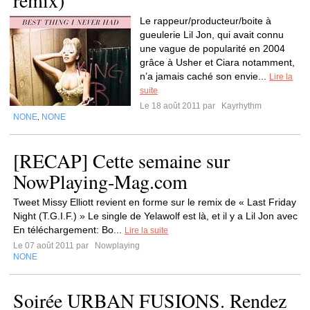
remix)
Le rappeur/producteur/boite à
gueulerie Lil Jon, qui avait connu
une vague de popularité en 2004
grâce à Usher et Ciara notamment,
n’a jamais caché son envie...
Lire la
suite
Le 18 août 2011 par
Kayrhythm
NONE
NONE
,
[RECAP] Cette semaine sur
NowPlaying-Mag.com
Tweet Missy Elliott revient en forme sur le remix de « Last Friday
Night (T.G.I.F.) » Le single de Yelawolf est là, et il y a Lil Jon avec
En téléchargement: Bo...
Lire la suite
Le 07 août 2011 par
Nowplaying
NONE
Soirée URBAN FUSIONS. Rendez