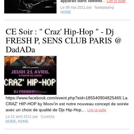
apparaît dans Idlewild...
Lire la suite
Le 06 mai 2011 par
Nowplaying
NONE
CE Soir : " Craz' Hip-Hop " - Dj
FRESH P, SENS CLUB PARIS @
DadADa
https://www.facebook.com/event.php?eid=185540904825465 La
CRAZ' HIP-HOP by Moov'in est notre nouveau concept de soirée
avec un choix de qualité de Djs Hip-Hop,...
Lire la suite
Le 21 avril 2011 par
Ccom2a
NONE
NONE
,