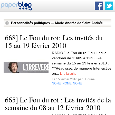
Personnalités politiques — Marie Andrée de Saint Andrée
668] Le Fou du roi: Les invités du
15 au 19 février 2010
RADIO "Le Fou du roi " du lundi au
vendredi de 11h05 à 12h35 =>
semaine du 15 au 19 février 2010 :
***Réagissez de manière Inter-active
en...
Lire la suite
Le 15 février 2010 par
Florine
NONE
NONE
NONE
,
,
665] Le Fou du roi : Les invités de la
semaine du 08 au 12 février 2010