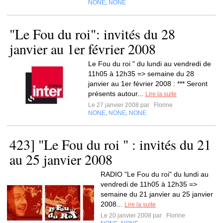
NONE
NONE
,
"Le Fou du roi": invités du 28
janvier au 1er février 2008
Le Fou du roi " du lundi au vendredi de
11h05 à 12h35 => semaine du 28
janvier au 1er février 2008 : *** Seront
présents autour...
Lire la suite
Le 27 janvier 2008 par
Florine
NONE
NONE
NONE
,
,
423] "Le Fou du roi " : invités du 21
au 25 janvier 2008
RADIO "Le Fou du roi" du lundi au
vendredi de 11h05 à 12h35 =>
semaine du 21 janvier au 25 janvier
2008...
Lire la suite
Le 20 janvier 2008 par
Florine