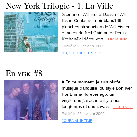
New York Trilogie - 1. La Ville
Scénario : Will EisnerDessin : Will
EisnerCouleurs : noir blanc138
planchesIntroduction de Will Eisner
et notes de Neil Gaiman et Denis
KitchenJ'ai découvert...
Lire la suite
Publié le 23 octobre 2009
BD
,
CULTURE
,
LIVRES
En vrac #8
# En ce moment, je suis plutôt
musique tranquille, du style Bon Iver
For Emma, forever ago, un
vinyle que j'ai acheté il y a bien
longtemps et que j'avais...
Lire la suite
Publié le 22 octobre 2009
JOURNAL INTIME