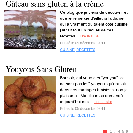
Gâteau sans gluten à la crème
Ce blog que je viens de découvrir et
que je remercie d'ailleurs la dame
qui a vraiment du talent côté cuisine
j'ai fait tout un recueil de ces
recettes...
Lire la suite
Publié le 09 décembre 2011
CUISINE
,
RECETTES
Youyous Sans Gluten
Bonsoir, qui veux des "youyou"..ce
ne sont pas les" youyou" qu'ont fait
dans nos mariages tunisiens..non je
plaisante ..Ma fille m'as demandé
aujourd'hui nos...
Lire la suite
Publié le 05 décembre 2011
CUISINE
,
RECETTES
1
...
4
5
6