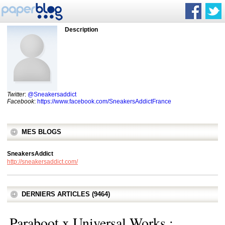
Description
Twitter
:
@Sneakersaddict
Facebook
:
https://www.facebook.com/SneakersAddictFrance
MES BLOGS
SneakersAddict
http://sneakersaddict.com/
DERNIERS ARTICLES (9464)
Paraboot x Universal Works :