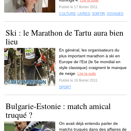
Kuninga 4.
Lire la suite
Publié le 17 février 2011
CULTURE
,
LIVRES
,
SORTIR
,
VOYAGES
Ski : le Marathon de Tartu aura bien
lieu
En général, les organisateurs du
plus important marathon à ski en
Europe de l’Est (le 5e mondial en
style classique) craignent le manque
de neige.
Lire la suite
Publié le 16 février 2011
SPORT
Bulgarie-Estonie : match amical
truqué ?
On avait déjà entendu parler de
matchs truqués dans des affaires de