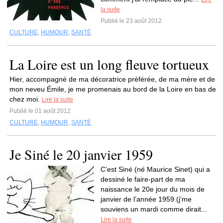
la suite
Publié le 23 août 2012
CULTURE
,
HUMOUR
,
SANTÉ
La Loire est un long fleuve tortueux
Hier, accompagné de ma décoratrice préférée, de ma mère et de
mon neveu Émile, je me promenais au bord de la Loire en bas de
chez moi.
Lire la suite
Publié le 01 août 2012
CULTURE
,
HUMOUR
,
SANTÉ
Je Siné le 20 janvier 1959
C’est Siné (né Maurice Sinet) qui a
dessiné le faire-part de ma
naissance le 20e jour du mois de
janvier de l’année 1959 (j’me
souviens un mardi comme dirait...
Lire la suite