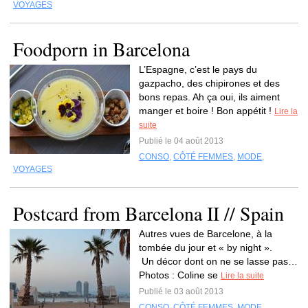
VOYAGES
Foodporn in Barcelona
L’Espagne, c’est le pays du
gazpacho, des chipirones et des
bons repas. Ah ça oui, ils aiment
manger et boire ! Bon appétit !
Lire la
suite
Publié le 04 août 2013
CONSO
,
CÔTÉ FEMMES
,
MODE
,
VOYAGES
Postcard from Barcelona II // Spain
Autres vues de Barcelone, à la
tombée du jour et « by night ».
Un décor dont on ne se lasse pas…
Photos : Coline se
Lire la suite
Publié le 03 août 2013
CONSO
,
CÔTÉ FEMMES
,
MODE
,