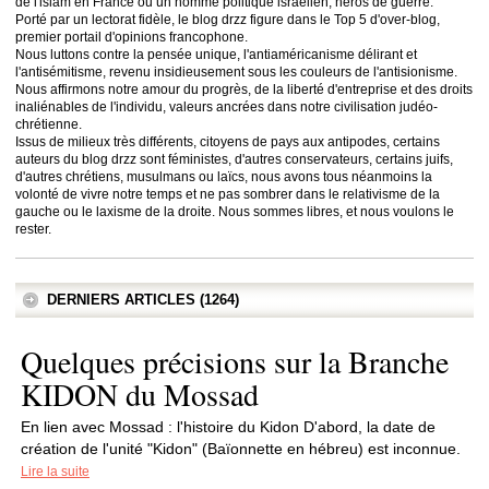
de l'islam en France ou un homme politique israélien, héros de guerre.
Porté par un lectorat fidèle, le blog drzz figure dans le Top 5 d'over-blog,
premier portail d'opinions francophone.
Nous luttons contre la pensée unique, l'antiaméricanisme délirant et
l'antisémitisme, revenu insidieusement sous les couleurs de l'antisionisme.
Nous affirmons notre amour du progrès, de la liberté d'entreprise et des droits
inaliénables de l'individu, valeurs ancrées dans notre civilisation judéo-
chrétienne.
Issus de milieux très différents, citoyens de pays aux antipodes, certains
auteurs du blog drzz sont féministes, d'autres conservateurs, certains juifs,
d'autres chrétiens, musulmans ou laïcs, nous avons tous néanmoins la
volonté de vivre notre temps et ne pas sombrer dans le relativisme de la
gauche ou le laxisme de la droite. Nous sommes libres, et nous voulons le
rester.
DERNIERS ARTICLES (1264)
Quelques précisions sur la Branche
KIDON du Mossad
En lien avec Mossad : l'histoire du Kidon D'abord, la date de
création de l'unité "Kidon" (Baïonnette en hébreu) est inconnue.
Lire la suite