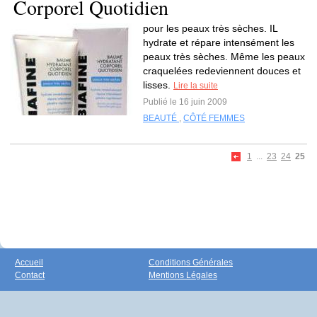
Corporel Quotidien
pour les peaux très sèches. IL
hydrate et répare intensément les
peaux très sèches. Même les peaux
craquelées redeviennent douces et
lisses.
Lire la suite
Publié le 16 juin 2009
BEAUTÉ
,
CÔTÉ FEMMES
1
...
23
24
25
Accueil
Conditions Générales
Contact
Mentions Légales