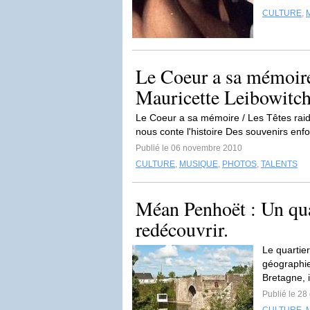
CULTURE
,
Le Coeur a sa mémoire 
Mauricette Leibowitch
Le Coeur a sa mémoire / Les Têtes raid
nous conte l'histoire Des souvenirs enfo
Publié le 06 novembre 2010
CULTURE
,
MUSIQUE
,
PHOTOS
,
TALENTS
Méan Penhoët : Un qua
redécouvrir.
Le quartier
géographie
Bretagne, il
Publié le 28