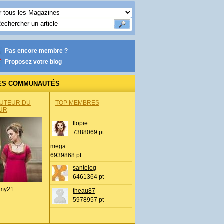
Pas encore membre ?
Proposez votre blog
ES COMMUNAUTÉS
AUTEUR DU
TOP MEMBRES
UR
flopie
7388069 pt
mega
6939868 pt
santelog
6461364 pt
my21
theau87
5978957 pt