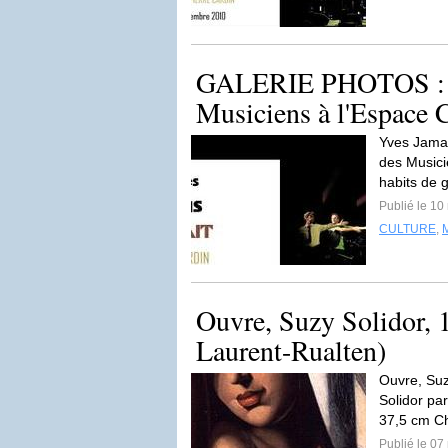
GALERIE PHOTOS : Y
Musiciens à l'Espace 
Yves Jamai
des Musici
habits de g
Publié le 1
CULTURE
,
Ouvre, Suzy Solidor,
Laurent-Rualten)
Ouvre, Suz
Solidor pa
37,5 cm C
Publié le 0