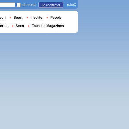
mémorisez
oublié?
Se connecter
ech
Sport
Insolite
People
ières
Sexo
Tous les Magazines