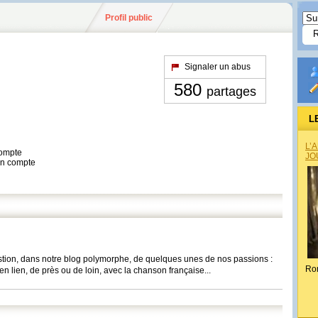
Profil public
Signaler un abus
580
partages
L
L’
compte
JO
son compte
stion, dans notre blog polymorphe, de quelques unes de nos passions :
Ro
n lien, de près ou de loin, avec la chanson française...