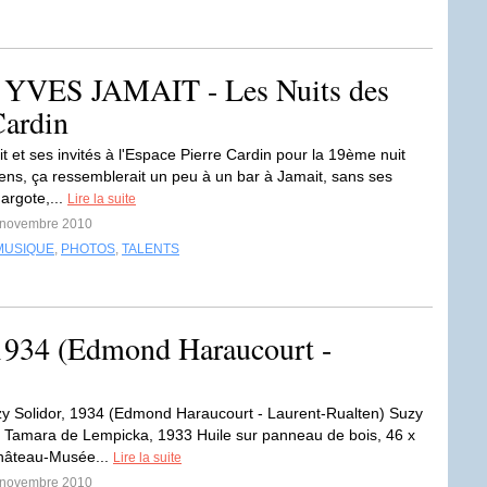
VES JAMAIT - Les Nuits des
Cardin
t et ses invités à l'Espace Pierre Cardin pour la 19ème nuit
ens, ça ressemblerait un peu à un bar à Jamait, sans ses
argote,...
Lire la suite
0 novembre 2010
MUSIQUE
,
PHOTOS
,
TALENTS
 1934 (Edmond Haraucourt -
y Solidor, 1934 (Edmond Haraucourt - Laurent-Rualten) Suzy
r Tamara de Lempicka, 1933 Huile sur panneau de bois, 46 x
hâteau-Musée...
Lire la suite
7 novembre 2010