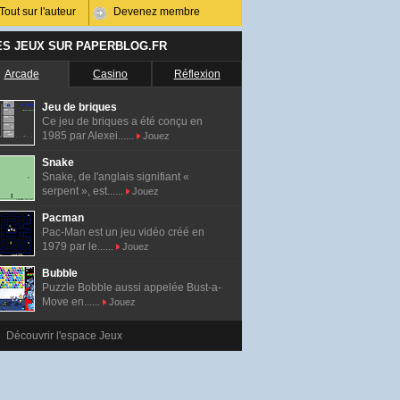
Tout sur l'auteur
Devenez membre
ES JEUX SUR PAPERBLOG.FR
Arcade
Casino
Réflexion
Jeu de briques
Ce jeu de briques a été conçu en
1985 par Alexei......
Jouez
Snake
Snake, de l'anglais signifiant «
serpent », est......
Jouez
Pacman
Pac-Man est un jeu vidéo créé en
1979 par le......
Jouez
Bubble
Puzzle Bobble aussi appelée Bust-a-
Move en......
Jouez
Découvrir l'espace Jeux