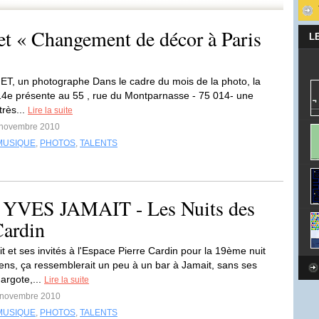
et « Changement de décor à Paris
L
ET, un photographe Dans le cadre du mois de la photo, la
14e présente au 55 , rue du Montparnasse - 75 014- une
très...
Lire la suite
1 novembre 2010
MUSIQUE
,
PHOTOS
,
TALENTS
VES JAMAIT - Les Nuits des
Cardin
t et ses invités à l'Espace Pierre Cardin pour la 19ème nuit
ens, ça ressemblerait un peu à un bar à Jamait, sans ses
argote,...
Lire la suite
0 novembre 2010
MUSIQUE
,
PHOTOS
,
TALENTS