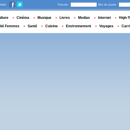
nous
Pseudo
Mot de passe
lture
Cinéma
Musique
Livres
Medias
Internet
High-T
ôté Femmes
Santé
Cuisine
Environnement
Voyages
Carr