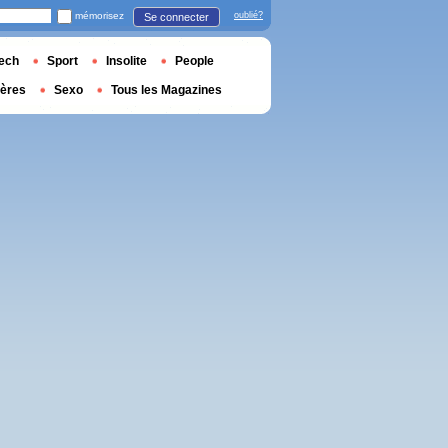
mémorisez
oublié?
Se connecter
ech
Sport
Insolite
People
ières
Sexo
Tous les Magazines