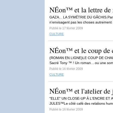
NÉon™ et la lettre de 
GAZA... LA SYMÉTRIE DU GÂCHIS.Par Zel
n’envisagent pas les choses autrement 
Publié le 17 février 2009
CULTURE
NÉon™ et le coup de c
(ROMAN EN LIGNE)LE COUP DE CHAUD-1-
Sacré Tony ™ ! Un roman... ou une so
Publié le 16 février 2009
CULTURE
NÉon™ et l'atelier de 
"ELLE" UN CLOSE-UP À L'ENCRE ET 
JULES™Le côté café des relations humaine
Publié le 16 février 2009