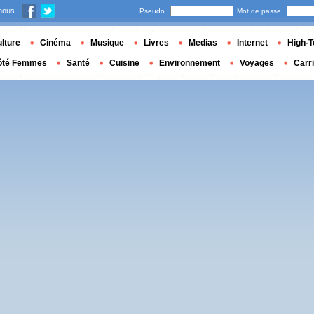
nous
Pseudo
Mot de passe
lture
Cinéma
Musique
Livres
Medias
Internet
High-T
ôté Femmes
Santé
Cuisine
Environnement
Voyages
Carr