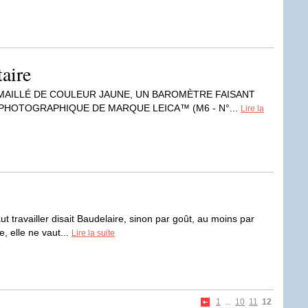
aire
ÉMAILLÉ DE COULEUR JAUNE, UN BAROMÈTRE FAISANT
 PHOTOGRAPHIQUE DE MARQUE LEICA™ (M6 - N°...
Lire la
aut travailler disait Baudelaire, sinon par goût, au moins par
, elle ne vaut...
Lire la suite
1
...
10
11
12