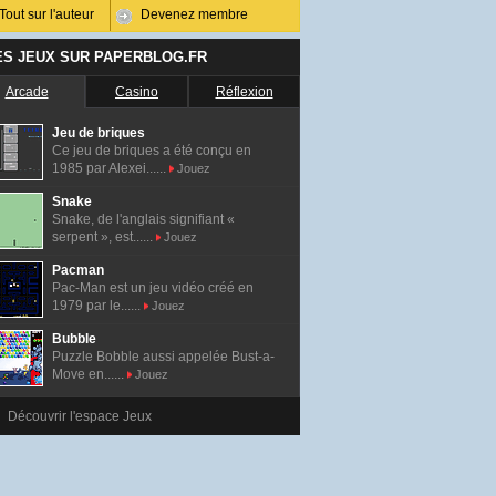
Tout sur l'auteur
Devenez membre
ES JEUX SUR PAPERBLOG.FR
Arcade
Casino
Réflexion
Jeu de briques
Ce jeu de briques a été conçu en
1985 par Alexei......
Jouez
Snake
Snake, de l'anglais signifiant «
serpent », est......
Jouez
Pacman
Pac-Man est un jeu vidéo créé en
1979 par le......
Jouez
Bubble
Puzzle Bobble aussi appelée Bust-a-
Move en......
Jouez
Découvrir l'espace Jeux