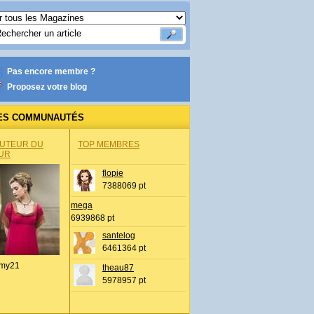
Pas encore membre ?
Proposez votre blog
ES COMMUNAUTÉS
AUTEUR DU
TOP MEMBRES
UR
flopie
7388069 pt
mega
6939868 pt
santelog
6461364 pt
my21
theau87
5978957 pt