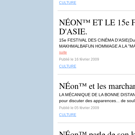
CULTURE
NÉON™ ET LE 15e 
D'ASIE.
15e FESTIVAL DES CINÉMA D'ASIE(Du 
MAKHMALBAFUN HOMMAGE A LA "MA
suite
Publié le 16 février 2009
CULTURE
NÉon™ et les marchan
LA MÉCANIQUE DE LA BONNE DISTANCEJe 
pour discuter des apparences... de soul
Publié le 05 février 2009
CULTURE
NÉon™ parle de son k