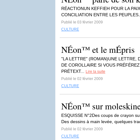
RÉACTIONUN KEFFIEH POUR LA PAIX
CONCILIATION ENTRE LES PEUPLES.Aux p
Publié le 03 février 2009
CULTURE
NÉon™ et le mÉpris
"LA LETTRE" (ROMAN)UNE LETTRE,
DE COROLLAIRE SI VOUS PRÉFÉREZ
PRÉTEXT...
Lire la suite
Publié le 02 février 2009
CULTURE
NÉon™ sur moleskines
ESQUISSE N°2Des coups de crayon sur d
Des dessins à main levée, quelques trac
Publié le 02 février 2009
CULTURE