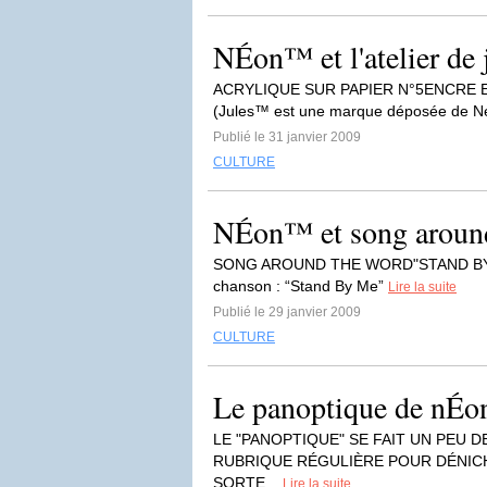
NÉon™ et l'atelier de 
ACRYLIQUE SUR PAPIER N°5ENCRE ET
(Jules™ est une marque déposée de 
Publié le 31 janvier 2009
CULTURE
NÉon™ et song around
SONG AROUND THE WORD"STAND BY ME"
chanson : “Stand By Me”
Lire la suite
Publié le 29 janvier 2009
CULTURE
Le panoptique de nÉo
LE "PANOPTIQUE" SE FAIT UN PEU 
RUBRIQUE RÉGULIÈRE POUR DÉNICH
SORTE...
Lire la suite