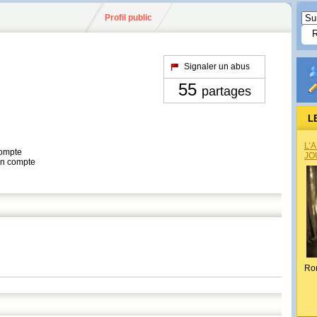
Profil public
Signaler un abus
55
partages
L
L’
compte
JO
son compte
Ro