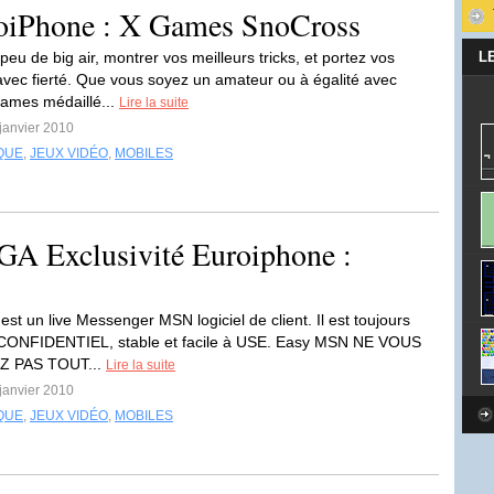
roiPhone : X Games SnoCross
eu de big air, montrer vos meilleurs tricks, et portez vos
L
avec fierté. Que vous soyez un amateur ou à égalité avec
ames médaillé...
Lire la suite
 janvier 2010
QUE
,
JEUX VIDÉO
,
MOBILES
GA Exclusivité Euroiphone :
st un live Messenger MSN logiciel de client. Il est toujours
, CONFIDENTIEL, stable et facile à USE. Easy MSN NE VOUS
 PAS TOUT...
Lire la suite
 janvier 2010
QUE
,
JEUX VIDÉO
,
MOBILES