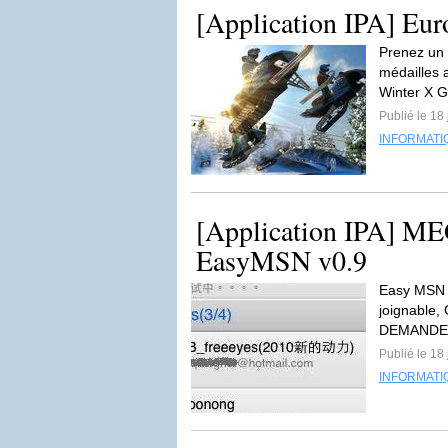
[Application IPA] Eu
Prenez un p
médailles 
Winter X G
Publié le 18
INFORMATI
[Application IPA] ME
EasyMSN v0.9
Easy MSN e
joignable
DEMANDEZ
Publié le 18
INFORMATI