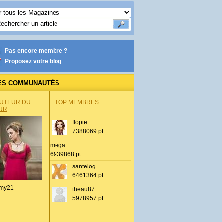
Pas encore membre ?
Proposez votre blog
ES COMMUNAUTÉS
AUTEUR DU
TOP MEMBRES
UR
flopie
7388069 pt
mega
6939868 pt
santelog
6461364 pt
my21
theau87
5978957 pt