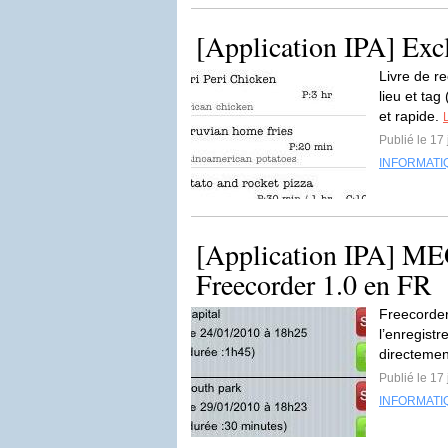
[Application IPA] Exc
Livre de r
lieu et tag
et rapide.
L
Publié le 17
INFORMATI
[Application IPA] ME
Freecorder 1.0 en FR
Freecorder
l’enregistr
directemen
Publié le 17
INFORMATI