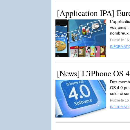
[Application IPA] Eur
L’applicat
vos amis !
nombreux.
Publié le 16
INFORMATI
[News] L’iPhone OS 4.
Des membre
OS 4.0 pou
celui-ci ser
Publié le 16
INFORMATI