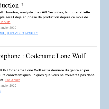
duction ?
t Thornton, analyste chez AVI Securities, la future tablette
Apple serait déjà en phase de production depuis ce mois de
 la suite
 janvier 2010
QUE
,
JEUX VIDÉO
,
MOBILES
roiphone : Codename Lone Wolf
ON Codename Lone Wolf est la dernière du genre sniper
eurs caractéristiques uniques que vous ne trouverez pas dans
eux.
Lire la suite
 janvier 2010
O