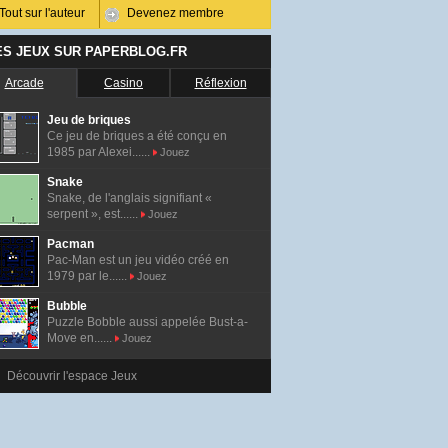
Tout sur l'auteur
Devenez membre
ES JEUX SUR PAPERBLOG.FR
Arcade
Casino
Réflexion
Jeu de briques
Ce jeu de briques a été conçu en
1985 par Alexei......
Jouez
Snake
Snake, de l'anglais signifiant «
serpent », est......
Jouez
Pacman
Pac-Man est un jeu vidéo créé en
1979 par le......
Jouez
Bubble
Puzzle Bobble aussi appelée Bust-a-
Move en......
Jouez
Découvrir l'espace Jeux