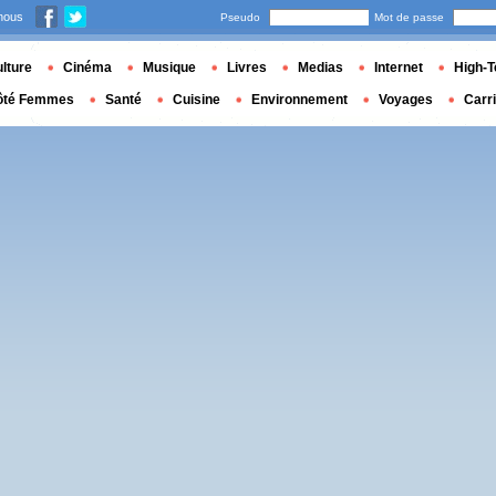
nous
Pseudo
Mot de passe
lture
Cinéma
Musique
Livres
Medias
Internet
High-T
ôté Femmes
Santé
Cuisine
Environnement
Voyages
Carr