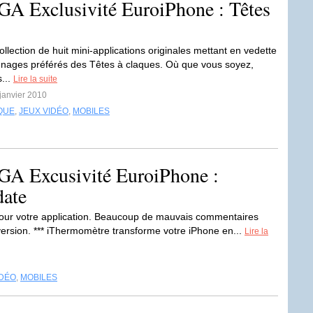
GA Exclusivité EuroiPhone : Têtes
ollection de huit mini-applications originales mettant en vedette
nages préférés des Têtes à claques. Où que vous soyez,
s...
Lire la suite
 janvier 2010
QUE
,
JEUX VIDÉO
,
MOBILES
GA Excusivité EuroiPhone :
date
 jour votre application. Beaucoup de mauvais commentaires
version. *** iThermomètre transforme votre iPhone en...
Lire la
IDÉO
,
MOBILES