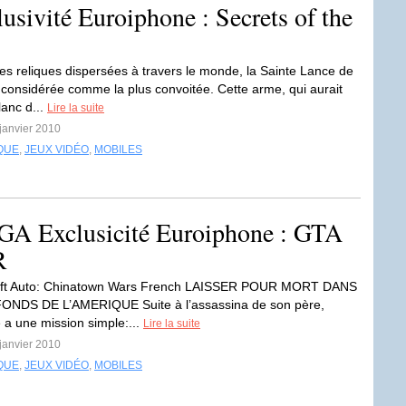
usivité Euroiphone : Secrets of the
les reliques dispersées à travers le monde, la Sainte Lance de
 considérée comme la plus convoitée. Cette arme, qui aurait
lanc d...
Lire la suite
 janvier 2010
QUE
,
JEUX VIDÉO
,
MOBILES
GA Exclusicité Euroiphone : GTA
R
ft Auto: Chinatown Wars French LAISSER POUR MORT DANS
ONDS DE L’AMERIQUE Suite à l’assassina de son père,
a une mission simple:...
Lire la suite
 janvier 2010
QUE
,
JEUX VIDÉO
,
MOBILES