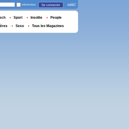
mémorisez
oublié?
Se connecter
ech
Sport
Insolite
People
ières
Sexo
Tous les Magazines