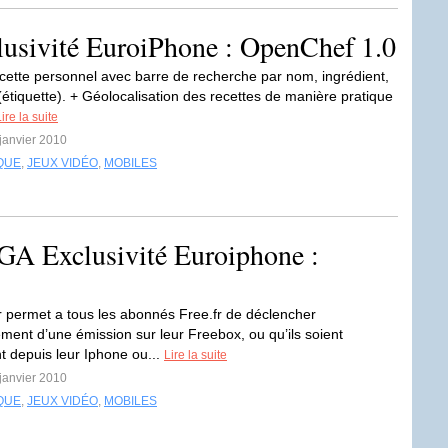
lusivité EuroiPhone : OpenChef 1.0
ecette personnel avec barre de recherche par nom, ingrédient,
 (étiquette). + Géolocalisation des recettes de manière pratique
ire la suite
 janvier 2010
QUE
,
JEUX VIDÉO
,
MOBILES
GA Exclusivité Euroiphone :
 permet a tous les abonnés Free.fr de déclencher
ement d’une émission sur leur Freebox, ou qu’ils soient
t depuis leur Iphone ou...
Lire la suite
 janvier 2010
QUE
,
JEUX VIDÉO
,
MOBILES