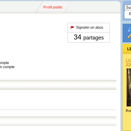
Profil public
Signaler un abus
34
partages
L
L’
compte
JO
son compte
Ro