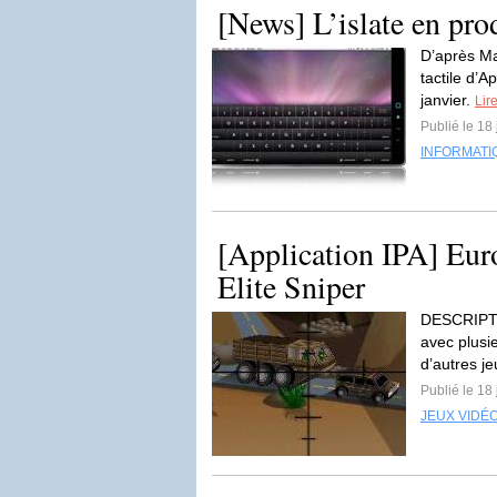
[News] L’islate en pro
D’après Mat
tactile d’
janvier.
Lire
Publié le 18
INFORMATI
[Application IPA] Eu
Elite Sniper
DESCRIPTI
avec plusi
d’autres j
Publié le 18
JEUX VIDÉ