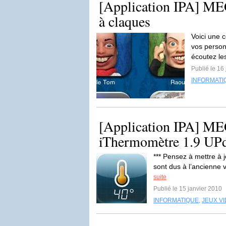
[Application IPA] ME
à claques
Voici une c
vos person
écoutez le
Publié le 16
INFORMATI
[Application IPA] ME
iThermomètre 1.9 UP
*** Pensez à mettre à
sont dus à l’ancienne 
suite
Publié le 15 janvier 2010
INFORMATIQUE
,
JEUX V