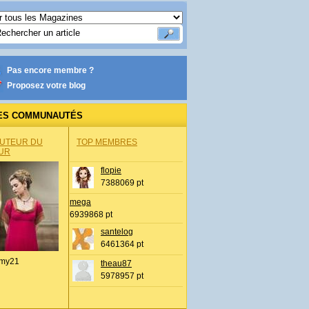
Pas encore membre ?
Proposez votre blog
ES COMMUNAUTÉS
AUTEUR DU
TOP MEMBRES
UR
flopie
7388069 pt
mega
6939868 pt
santelog
6461364 pt
my21
theau87
5978957 pt