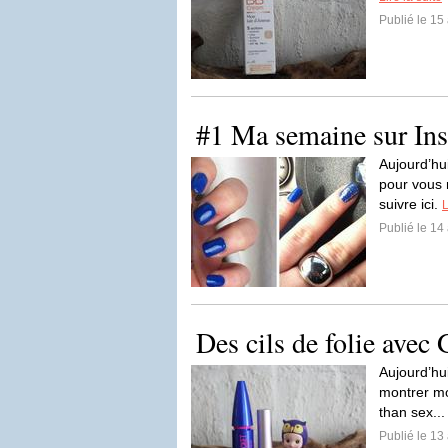
Publié le 15 
#1 Ma semaine sur In
Aujourd’hu
pour vous 
suivre ici.
L
Publié le 14 
Des cils de folie avec
Aujourd’hui
montrer mo
than sex..
Publié le 13 