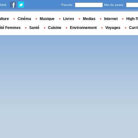
nous
Pseudo
Mot de passe
lture
Cinéma
Musique
Livres
Medias
Internet
High-T
ôté Femmes
Santé
Cuisine
Environnement
Voyages
Carr