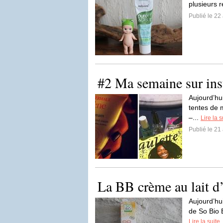
plusieurs r
Publié le 22 
#2 Ma semaine sur in
Aujourd’hu
tentes de 
–...
Lire la s
Publié le 21 
La BB crème au lait d’
Aujourd’hu
de So Bio E
Lire la suite