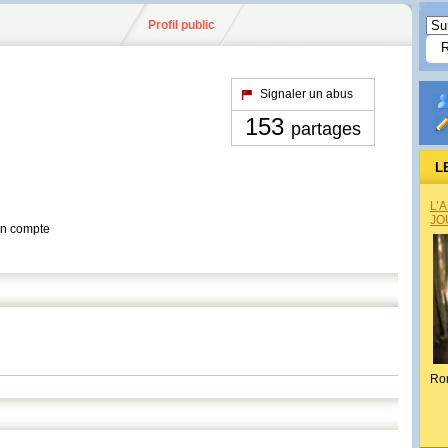
Profil public
Signaler un abus
153
partages
L
L’
JO
son compte
Ro