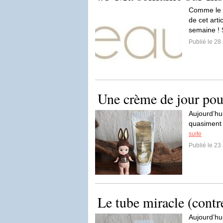
Comme le t
de cet art
semaine ! 
Publié le 28 
Une crème de jour pou
Aujourd’hui
quasiment 
suite
Publié le 23 
Le tube miracle (contr
Aujourd’hu