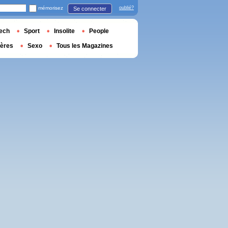
mémorisez
oublié?
Se connecter
ech
Sport
Insolite
People
ières
Sexo
Tous les Magazines