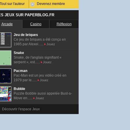
Tout sur l'auteur
Devenez membre
ES JEUX SUR PAPERBLOG.FR
Arcade
Casino
Réflexion
Jeu de briques
Ce jeu de briques a été conçu en
1985 par Alexei......
Jouez
Snake
Snake, de l'anglais signifiant «
serpent », est......
Jouez
Pacman
Pac-Man est un jeu vidéo créé en
1979 par le......
Jouez
Bubble
Puzzle Bobble aussi appelée Bust-a-
Move en......
Jouez
Découvrir l'espace Jeux