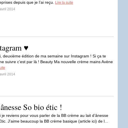
eprises depuis que je l’ai reçu.
Lire la suite
avril 2014
stagram ♥
i, deuxième édition de ma semaine sur Instagram ! Si ça te
me suivre c’est par là ! Beauty Ma nouvelle crème mains Avène
uite
avril 2014
ânesse So bio étic !
i je reviens pour vous parler de la BB crème au lait d’ânesse
tic. J’aime beaucoup la BB crème basique (article ici) de l...