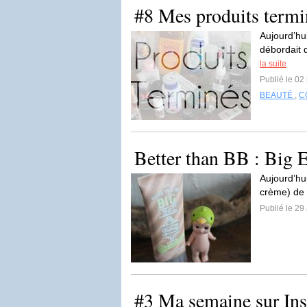
#8 Mes produits termi
Aujourd’hu
débordait d
la suite
Publié le 02
BEAUTÉ
,
C
Better than BB : Big E
Aujourd’hui
crème) de 
Publié le 29 
#3 Ma semaine sur Ins