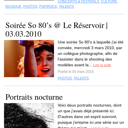
CONCERTS & FESTIVALS
,
CULTURE
,
MUSIQUE
,
PHOTOS
,
POP/ROCK
,
TALENTS
Soirée So 80’s @ Le Réservoir |
03.03.2010
Une soirée So 80's à laquelle j'ai été
conviée, mercredi 3 mars 2010, par
un collègue photographe, afin de
l'assister dans le shooting des
modèles avant la...
Lire la suite
Publié le 05 mars 2010
PHOTOS
,
TALENTS
Portraits nocturne
Voici deux portraits nocturnes, dont
un que j'avais déjà présenté ici.
D'autres dans cet esprit suivront,
puisque j'entame ici une série sur un