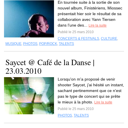
En tournée suite à la sortie de son
nouvel album, Finistériens, Miossec
présentait hier soir le résultat de sa
collaboration avec Yann Tiersen
dans l’une des...
Lire la suite
Publié le 25 mars 2010
CONCERTS & FESTIVALS
,
CULTURE
,
MUSIQUE
,
PHOTOS
,
POP/ROCK
,
TALENTS
Saycet @ Café de la Danse |
23.03.2010
Lorsqu'on m'a proposé de venir
shooter Saycet, j'ai hésité un instant,
sachant pertinemment que ce n'est
pas le type de concert qui se prête
le mieux à la photo.
Lire la suite
Publié le 25 mars 2010
PHOTOS
,
TALENTS