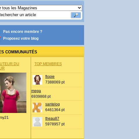
Pas encore membre ?
Proposez votre blog
ES COMMUNAUTÉS
AUTEUR DU
TOP MEMBRES
UR
flopie
7388069 pt
mega
6939868 pt
santelog
6461364 pt
my21
theau87
5978957 pt