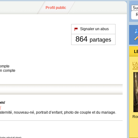
Profil public
Signaler un abus
864
partages
L
L’
compte
JO
son compte
om/
/
ternité, nouveau-né, portrait d’enfant, photo de couple et du mariage.
Ro