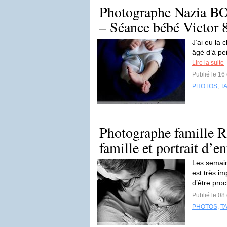
Photographe Nazia B
– Séance bébé Victor 8
J’ai eu la
âgé d’à pei
Lire la suite
Publié le 1
PHOTOS
,
T
Photographe famille R
famille et portrait d’en
Les semain
est très i
d’être proc
Publié le 0
PHOTOS
,
T