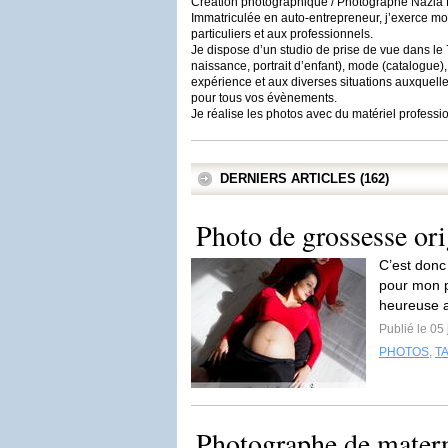
Création photographique / Photographe Naz
Immatriculée en auto-entrepreneur, j’exerce mon
particuliers et aux professionnels.
Je dispose d’un studio de prise de vue dans le 7
naissance, portrait d’enfant), mode (catalogue)
expérience et aux diverses situations auxquelles 
pour tous vos évènements.
Je réalise les photos avec du matériel professi
DERNIERS ARTICLES (162)
Photo de grossesse or
C’est donc
pour mon p
heureuse a
Publié le 05
PHOTOS
,
T
Photographe de materni