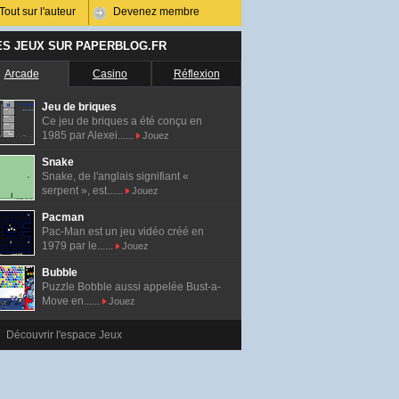
Tout sur l'auteur
Devenez membre
ES JEUX SUR PAPERBLOG.FR
Arcade
Casino
Réflexion
Jeu de briques
Ce jeu de briques a été conçu en
1985 par Alexei......
Jouez
Snake
Snake, de l'anglais signifiant «
serpent », est......
Jouez
Pacman
Pac-Man est un jeu vidéo créé en
1979 par le......
Jouez
Bubble
Puzzle Bobble aussi appelée Bust-a-
Move en......
Jouez
Découvrir l'espace Jeux