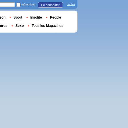
mémorisez
oublié?
Se connecter
ech
Sport
Insolite
People
ières
Sexo
Tous les Magazines