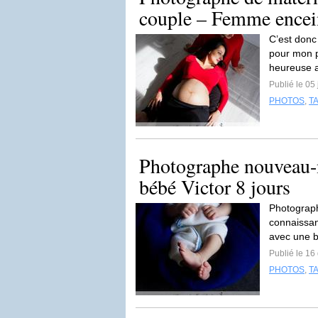
couple – Femme encei
C’est donc
pour mon p
heureuse a
Publié le 05
PHOTOS
,
T
Photographe nouveau-n
bébé Victor 8 jours
Photograph
connaissan
avec une b
Publié le 1
PHOTOS
,
T