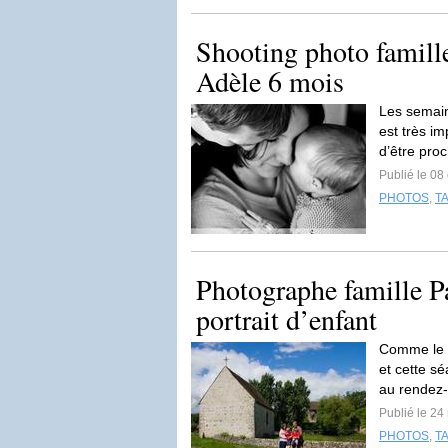
Shooting photo famille
Adèle 6 mois
Les semain
est très i
d’être proc
Publié le 0
PHOTOS
,
T
Photographe famille Pa
portrait d’enfant
Comme le te
et cette s
au rendez-
Publié le 2
PHOTOS
,
T