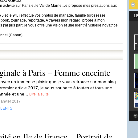
ia BOURGEOIS
 activité sur Paris et le Val de Marne. Je propose mes prestations aux
5 et le 94, j’effectue vos photos de mariage, famille (grossesse,
L
, book, tournage, reportage. A travers mon regard, propre à mon
j’ai pris part, je vous offre une vision et une identité visuelle novatrice
onnel (Canon ).
iginale à Paris – Femme enceinte
 avec un immense plaisir que je vous retrouve sur mon blog
remier article 2017, je vous souhaite à toutes et tous une
nnée et une...
Lire la suite
 janvier 2017
ALENTS
té en Ile de France – Portrait de