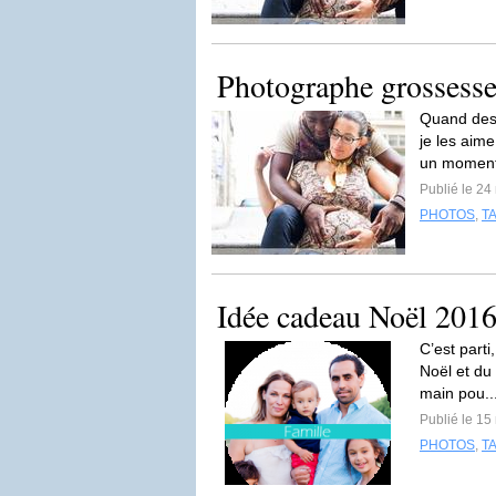
Photographe grossesse
Quand des 
je les aime
un momen
Publié le 2
PHOTOS
,
T
Idée cadeau Noël 2016 
C’est part
Noël et du d
main pou..
Publié le 1
PHOTOS
,
T