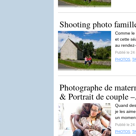
Shooting photo famill
Comme le te
et cette s
au rendez-
Publié le 2
PHOTOS
,
T
Photographe de matern
& Portrait de couple –.
Quand des 
je les aime
un momen
Publié le 2
PHOTOS
,
T