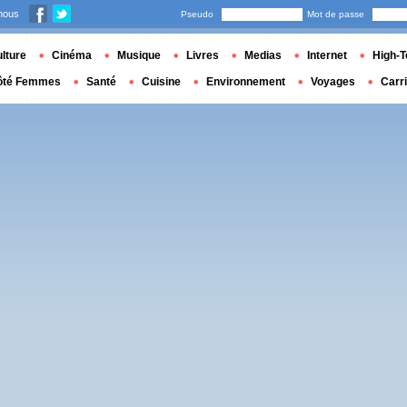
nous
Pseudo
Mot de passe
lture
Cinéma
Musique
Livres
Medias
Internet
High-T
ôté Femmes
Santé
Cuisine
Environnement
Voyages
Carr