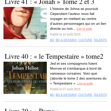
Livre 41 : « Jonah » Tome 2 et 3
L’histoire de Johna se poursuit.
Cependant l’auteur nous fait
voyager en mettant au centre
d’autres personnages qui on un lien
directe ou non...
Lire la suite
Publié le 10 août 2015
BD
,
BD & DESSINS
,
CULTURE
,
TALENTS
Livre 40 : « le Tempestaire » tome2
Jed et ses compagnons fuient
Morrow et s’embarque à bord de
vaisseaux corsaires. Voici que
j’aborde le tome 2 des aventures du
« Tempestaire ».
Lire la suite
Publié le 07 août 2015
BD
,
BD & DESSINS
,
CULTURE
,
TALENTS
Livre 39 : « Pome »