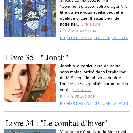
Si vous connaissez le film
"Comment dresser votre dragon", le
titre du livre vous éveille peut être
quelque chose. Il s’agit bien de
notre hér...
Lire la suite
Publié le 30 août 2014
BD
,
BD & DESSINS
,
CULTURE
,
TALENTS
Livre 35 : " Jonah"
Jonah a la particularité de naître
sans mains. Arrivé dans l’orphelinat
de M Simon, Jonah va connaître
l’amitié et ses qualités surnaturelles
vont...
Lire la suite
Publié le 25 août 2014
BD
,
BD & DESSINS
,
CULTURE
,
TALENTS
Livre 34 : "Le combat d’hiver"
Voici le troisième livre de Mourlevat