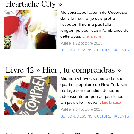
Heartache City »
Me voici avec l’album de Cocorosie
dans la main et je suis prêt à
l’écouter. Il ne ma pas fallu
longtemps pour saisir l’ambiance de
cette opus.
Lire la suite
Publié le 22 octobre 2015
BD
,
BD & DESSINS
,
CULTURE
,
TALENTS
Livre 42 » Hier , tu comprendras »
Miranda vit avec sa mère dans un
quartier populaire de New York. On
partage son quotidien de jeune
adolescente un peu au jour le jour.
Un jour, elle trouve...
Lire la suite
Publié le 04 octobre 2015
BD
,
BD & DESSINS
,
CULTURE
,
TALENTS