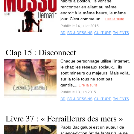
habite à Boston. Ils vont se
rencontrer en allant au même
endroit à la même heure, le même
jour. C’est comme un...
Lire la suite
Publié le 14 juillet 2015
BD
,
BD & DESSINS
,
CULTURE
,
TALENTS
Clap 15 : Disconnect
Chaque personnage utilise l’internet,
le chat; les réseaux sociaux… ils
sont mineurs ou majeurs. Mais voilà,
sur la toile tous ne sont pas
gentils,...
Lire la suite
Publié le 13 juin 2015
BD
,
BD & DESSINS
,
CULTURE
,
TALENTS
Livre 37 : « Ferrailleurs des mers »
Paolo Bacigalupi est un auteur de
science-fiction (et de fantasy), je ne