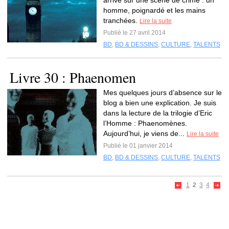
arrive sur une scène de crime : un
homme, poignardé et les mains
tranchées.
Lire la suite
Publié le 27 avril 2014
BD
,
BD & DESSINS
,
CULTURE
,
TALENTS
Livre 30 : Phaenomen
Mes quelques jours d’absence sur le
blog a bien une explication. Je suis
dans la lecture de la trilogie d’Eric
l’Homme : Phaenomènes.
Aujourd’hui, je viens de...
Lire la suite
Publié le 01 janvier 2014
BD
,
BD & DESSINS
,
CULTURE
,
TALENTS
1
2
3
4