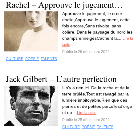
Rachel – Approuve le jugement…
Approuve le jugement, le cœur
docile,Approuve le jugement, cette
fois encore,Sans révolte, sans
colère. Dans le paysage du nord les
champs enneigésCachent la...
Lire la
suite
Publié le 26 décembre 2022
CULTURE
,
POÉSIE
,
TALENTS
Jack Gilbert – L’autre perfection
Il n’y a rien ici. De la roche et de la
terre brûlée.Tout est ravagé par la
lumière impitoyable.Rien que des
pierres et de petites parcellesd’orge
et de...
Lire la suite
Publié le 25 décembre 2022
CULTURE
,
POÉSIE
,
TALENTS