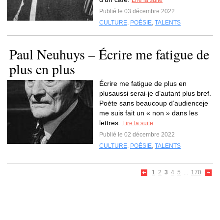
Lire la suite
Publié le 03 décembre 2022
CULTURE
,
POÉSIE
,
TALENTS
Paul Neuhuys – Écrire me fatigue de
plus en plus
Écrire me fatigue de plus en
plusaussi serai-je d’autant plus bref.
Poète sans beaucoup d’audienceje
me suis fait un « non » dans les
lettres.
Lire la suite
Publié le 02 décembre 2022
CULTURE
,
POÉSIE
,
TALENTS
1
2
3
4
5
...
170