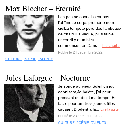
Max Blecher – Éternité
Les pas ne connaissent pas
l’abîmeLe corps promène notre
cielLa tempête perd des lambeaux
de chairPlus vague, plus faible
encoreIl y a un bleu
commencementDans...
Lire la suite
Publié le 24 décembre 2022
CULTURE
,
POÉSIE
,
TALENTS
Jules Laforgue – Nocturne
Je songe au vieux Soleil un jour
agonisant,Je halète, j’ai peur,
pressant du doigt ma tempe, En
face, pourtant trois jeunes filles,
causant,Brodent à la...
Lire la suite
Publié le 23 décembre 2022
CULTURE
,
POÉSIE
,
TALENTS