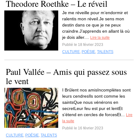
Theodore Roethke – Le réveil
Je me réveille pour m’endormir et
ralentis mon réveil.Je sens mon
destin dans ce que je ne peux
craindre.J’apprends en allant là où
je dois aller....
Lire la suite
Publié le 18 février 2023
CULTURE
,
POÉSIE
,
TALENTS
Paul Vallée – Amis qui passez sous
le vent
I Brûlent nos amisIncomplètes sont
leurs cendresIls sont comme les
saintsQue nous vénérons en
secretLeur feu est pur et lentEt
s’étend en cercles de forcesEt...
Lire
la suite
Publié le 16 février 2023
CULTURE
,
POÉSIE
,
TALENTS