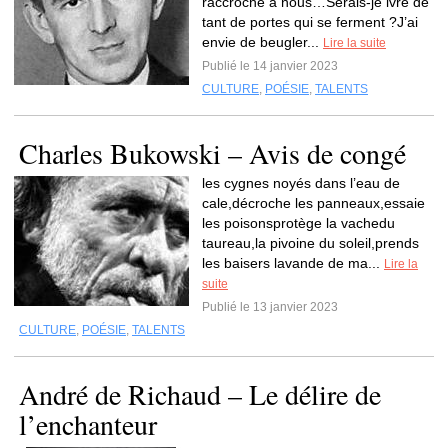
raccroche à nous…Serais-je ivre de
tant de portes qui se ferment ?J’ai
envie de beugler...
Lire la suite
Publié le 14 janvier 2023
CULTURE
,
POÉSIE
,
TALENTS
Charles Bukowski – Avis de congé
les cygnes noyés dans l’eau de
cale,décroche les panneaux,essaie
les poisonsprotège la vachedu
taureau,la pivoine du soleil,prends
les baisers lavande de ma...
Lire la
suite
Publié le 13 janvier 2023
CULTURE
,
POÉSIE
,
TALENTS
André de Richaud – Le délire de
l’enchanteur