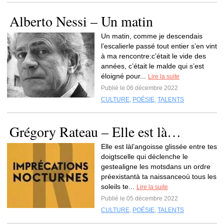
Alberto Nessi – Un matin
Un matin, comme je descendais
l’escalierle passé tout entier s’en vint
à ma rencontre:c’était le vide des
années, c’était le malde qui s’est
éloigné pour...
Lire la suite
Publié le 06 décembre 2022
CULTURE
,
POÉSIE
,
TALENTS
Grégory Rateau – Elle est là…
Elle est làl’angoisse glissée entre tes
doigtscelle qui déclenche le
gestealigne les motsdans un ordre
préexistantà ta naissanceoù tous les
soleils te...
Lire la suite
Publié le 05 décembre 2022
CULTURE
,
POÉSIE
,
TALENTS