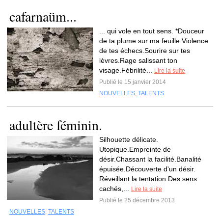
cafarnaüm...
... qui vole en tout sens. *Douceur
de ta plume sur ma feuille.Violence
de tes échecs.Sourire sur tes
lèvres.Rage salissant ton
visage.Fébrilité...
Lire la suite
Publié le 15 janvier 2014
NOUVELLES
,
TALENTS
adultère féminin.
Silhouette délicate.
Utopique.Empreinte de
désir.Chassant la facilité.Banalité
épuisée.Découverte d'un désir.
Réveillant la tentation.Des sens
cachés,...
Lire la suite
Publié le 25 décembre 2013
NOUVELLES
,
TALENTS