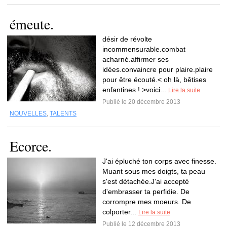
émeute.
désir de révolte
incommensurable.combat
acharné.affirmer ses
idées.convaincre pour plaire.plaire
pour être écouté.< oh là, bêtises
enfantines ! >voici...
Lire la suite
Publié le 20 décembre 2013
NOUVELLES
,
TALENTS
Ecorce.
J'ai épluché ton corps avec finesse.
Muant sous mes doigts, ta peau
s'est détachée.J'ai accepté
d'embrasser ta perfidie. De
corrompre mes moeurs. De
colporter...
Lire la suite
Publié le 12 décembre 2013