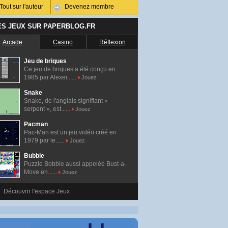
Tout sur l'auteur
Devenez membre
ES JEUX SUR PAPERBLOG.FR
Arcade
Casino
Réflexion
Jeu de briques
Ce jeu de briques a été conçu en
1985 par Alexei......
Jouez
Snake
Snake, de l'anglais signifiant «
serpent », est......
Jouez
Pacman
Pac-Man est un jeu vidéo créé en
1979 par le......
Jouez
Bubble
Puzzle Bobble aussi appelée Bust-a-
Move en......
Jouez
Découvrir l'espace Jeux