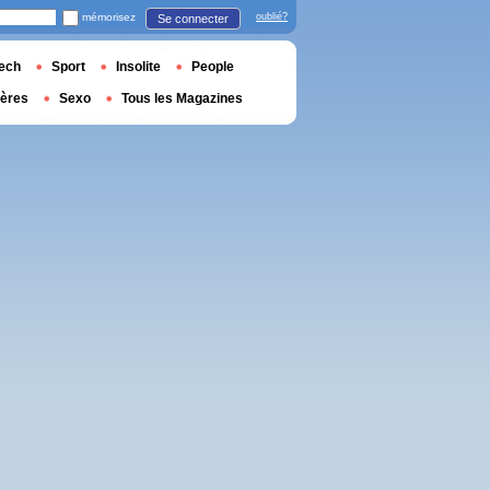
mémorisez
oublié?
Se connecter
ech
Sport
Insolite
People
ières
Sexo
Tous les Magazines