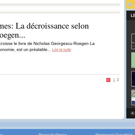
L
es: La décroissance selon
egen...
croisse le livre de Nicholas Georgescu-Roegen La
onomie, est un préalable...
Lire la suite
1
2