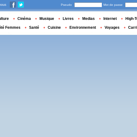
nous
Pseudo
Mot de passe
lture
Cinéma
Musique
Livres
Medias
Internet
High-T
ôté Femmes
Santé
Cuisine
Environnement
Voyages
Carr