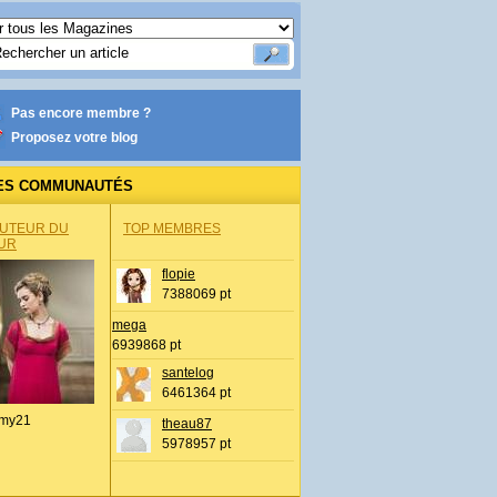
Pas encore membre ?
Proposez votre blog
ES COMMUNAUTÉS
AUTEUR DU
TOP MEMBRES
UR
flopie
7388069 pt
mega
6939868 pt
santelog
6461364 pt
my21
theau87
5978957 pt