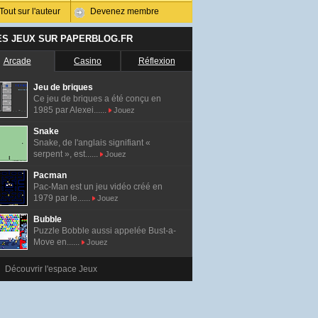
Tout sur l'auteur
Devenez membre
ES JEUX SUR PAPERBLOG.FR
Arcade
Casino
Réflexion
Jeu de briques
Ce jeu de briques a été conçu en
1985 par Alexei......
Jouez
Snake
Snake, de l'anglais signifiant «
serpent », est......
Jouez
Pacman
Pac-Man est un jeu vidéo créé en
1979 par le......
Jouez
Bubble
Puzzle Bobble aussi appelée Bust-a-
Move en......
Jouez
Découvrir l'espace Jeux