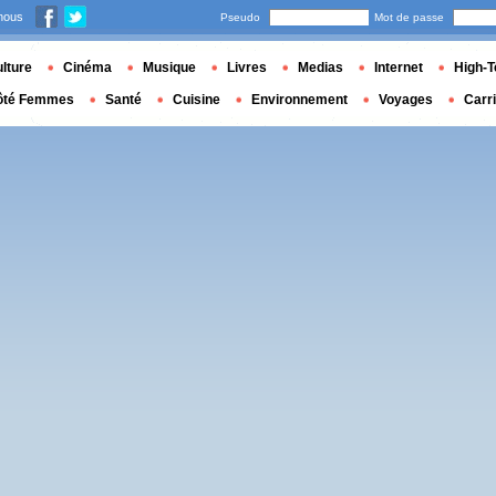
nous
Pseudo
Mot de passe
lture
Cinéma
Musique
Livres
Medias
Internet
High-T
ôté Femmes
Santé
Cuisine
Environnement
Voyages
Carr