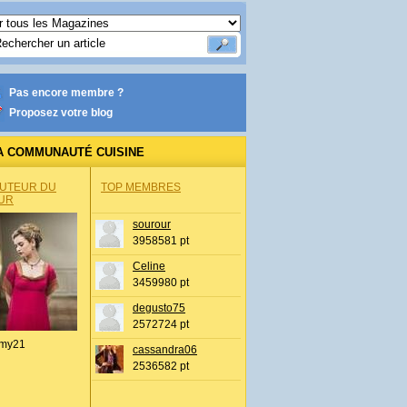
Pas encore membre ?
Proposez votre blog
A COMMUNAUTÉ CUISINE
AUTEUR DU
TOP MEMBRES
UR
sourour
3958581 pt
Celine
3459980 pt
degusto75
2572724 pt
my21
cassandra06
2536582 pt