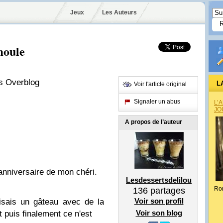
Jeux
Les Auteurs
moule
is Overblog
L
Voir l'article original
Signaler un abus
L’
JO
A propos de l’auteur
l'anniversaire de mon chéri.
Lesdessertsdelilou
Ro
136
partages
Voir son profil
aisais un gâteau avec de la
Voir son blog
t puis finalement ce n'est