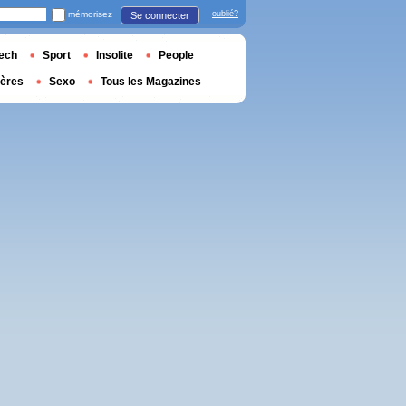
mémorisez
oublié?
Se connecter
ech
Sport
Insolite
People
ières
Sexo
Tous les Magazines