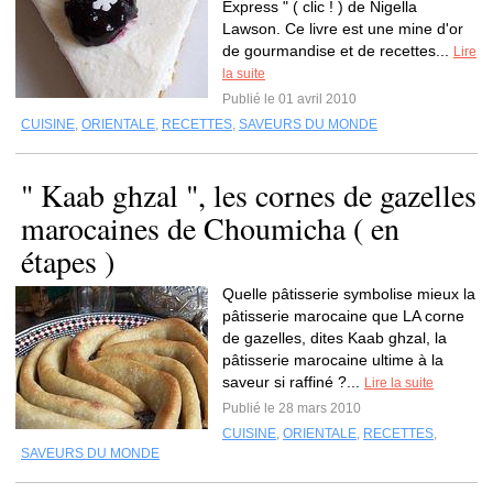
Express " ( clic ! ) de Nigella
Lawson. Ce livre est une mine d'or
de gourmandise et de recettes...
Lire
la suite
Publié le 01 avril 2010
CUISINE
,
ORIENTALE
,
RECETTES
,
SAVEURS DU MONDE
" Kaab ghzal ", les cornes de gazelles
marocaines de Choumicha ( en
étapes )
Quelle pâtisserie symbolise mieux la
pâtisserie marocaine que LA corne
de gazelles, dites Kaab ghzal, la
pâtisserie marocaine ultime à la
saveur si raffiné ?...
Lire la suite
Publié le 28 mars 2010
CUISINE
,
ORIENTALE
,
RECETTES
,
SAVEURS DU MONDE