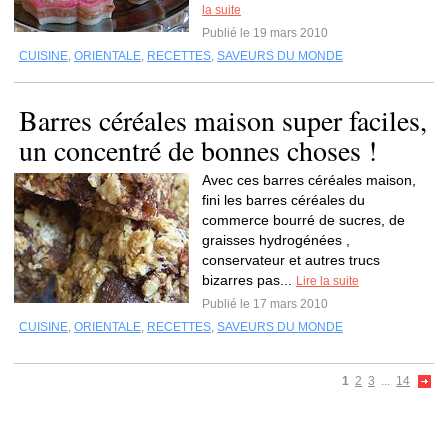
la suite
Publié le 19 mars 2010
CUISINE
,
ORIENTALE
,
RECETTES
,
SAVEURS DU MONDE
Barres céréales maison super faciles,
un concentré de bonnes choses !
Avec ces barres céréales maison,
fini les barres céréales du
commerce bourré de sucres, de
graisses hydrogénées ,
conservateur et autres trucs
bizarres pas...
Lire la suite
Publié le 17 mars 2010
CUISINE
,
ORIENTALE
,
RECETTES
,
SAVEURS DU MONDE
1
2
3
...
14