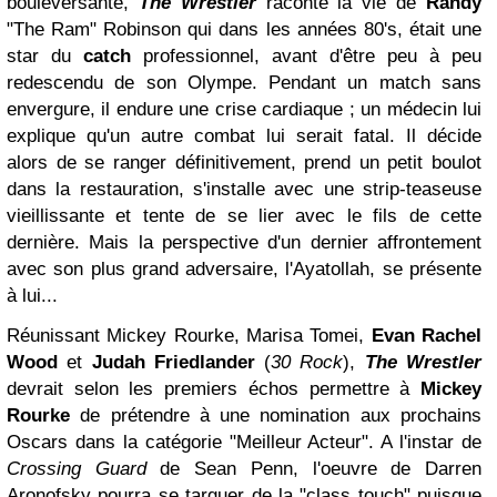
bouleversante,
The Wrestler
raconte la vie de
Randy
"The Ram" Robinson qui dans les années 80's, était une
star du
catch
professionnel, avant d'être peu à peu
redescendu de son Olympe. Pendant un match sans
envergure, il endure une crise cardiaque ; un médecin lui
explique qu'un autre combat lui serait fatal. Il décide
alors de se ranger définitivement, prend un petit boulot
dans la restauration, s'installe avec une strip-teaseuse
vieillissante et tente de se lier avec le fils de cette
dernière. Mais la perspective d'un dernier affrontement
avec son plus grand adversaire, l'Ayatollah, se présente
à lui...
Réunissant Mickey Rourke, Marisa Tomei,
Evan Rachel
Wood
et
Judah Friedlander
(
30 Rock
),
The Wrestler
devrait selon les premiers échos permettre à
Mickey
Rourke
de prétendre à une nomination aux prochains
Oscars dans la catégorie "Meilleur Acteur". A l'instar de
Crossing Guard
de Sean Penn, l'oeuvre de Darren
Aronofsky pourra se targuer de la "class touch" puisque