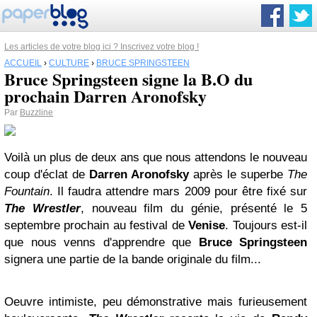
Les articles de votre blog ici ? Inscrivez votre blog !
ACCUEIL
›
CULTURE
›
BRUCE SPRINGSTEEN
Bruce Springsteen signe la B.O du
prochain Darren Aronofsky
Par
Buzzline
Voilà un plus de deux ans que nous attendons le nouveau
coup d'éclat de
Darren Aronofsky
après le superbe
The
Fountain
. Il faudra attendre mars 2009 pour être fixé sur
The Wrestler
, nouveau film du génie, présenté le 5
septembre prochain au festival de
Venise
. Toujours est-il
que nous venns d'apprendre que
Bruce Springsteen
signera une partie de la bande originale du film...
Oeuvre intimiste, peu démonstrative mais furieusement