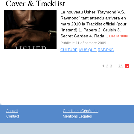
Cover & Tracklist
Le nouveau Usher “Raymond V.S.
Raymond” tant attendu arrivera en
mars 2010 la Tracklist officiel (pour
l’instant!) 1. Papers 2. Cruisin 3.
Secret Garden 4. Rada...
Lire la suite
Publié le 11 décembre 2009
CULTURE
,
MUSIQUE
,
RAP/R&B
1
2
3
...
75
Accueil
Conditions Générales
Contact
Mentions Légales