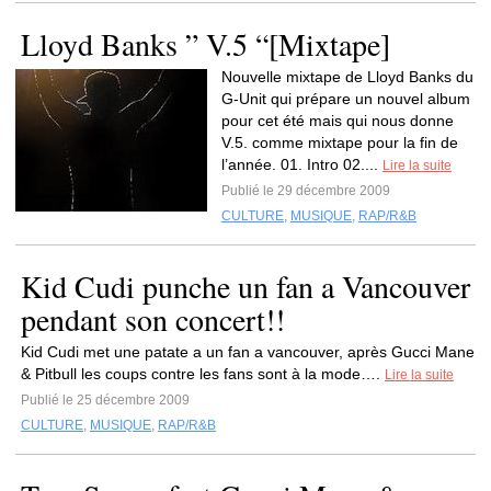
Lloyd Banks ” V.5 “[Mixtape]
Nouvelle mixtape de Lloyd Banks du
G-Unit qui prépare un nouvel album
pour cet été mais qui nous donne
V.5. comme mixtape pour la fin de
l’année. 01. Intro 02....
Lire la suite
Publié le 29 décembre 2009
CULTURE
,
MUSIQUE
,
RAP/R&B
Kid Cudi punche un fan a Vancouver
pendant son concert!!
Kid Cudi met une patate a un fan a vancouver, après Gucci Mane
& Pitbull les coups contre les fans sont à la mode….
Lire la suite
Publié le 25 décembre 2009
CULTURE
,
MUSIQUE
,
RAP/R&B