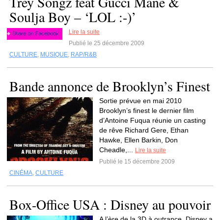
Trey Songz feat Gucci Mane &
Soulja Boy – ‘LOL :-)’
Lire la suite
Publié le 25 décembre 2009
CULTURE
,
MUSIQUE
,
RAP/R&B
Bande annonce de Brooklyn’s Finest
Sortie prévue en mai 2010
Brooklyn’s finest le dernier film
d’Antoine Fuqua réunie un casting
de rêve Richard Gere, Ethan
Hawke, Ellen Barkin, Don
Cheadle,...
Lire la suite
Publié le 15 décembre 2009
CINÉMA
,
CULTURE
Box-Office USA : Disney au pouvoir
A l’ère de la 3D à outrance, Disney a