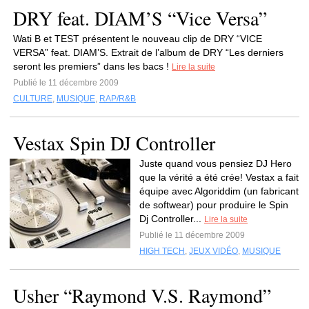
DRY feat. DIAM’S “Vice Versa”
Wati B et TEST présentent le nouveau clip de DRY “VICE
VERSA” feat. DIAM’S. Extrait de l’album de DRY “Les derniers
seront les premiers” dans les bacs !
Lire la suite
Publié le 11 décembre 2009
CULTURE
,
MUSIQUE
,
RAP/R&B
Vestax Spin DJ Controller
Juste quand vous pensiez DJ Hero
que la vérité a été crée! Vestax a fait
équipe avec Algoriddim (un fabricant
de softwear) pour produire le Spin
Dj Controller...
Lire la suite
Publié le 11 décembre 2009
HIGH TECH
,
JEUX VIDÉO
,
MUSIQUE
Usher “Raymond V.S. Raymond”