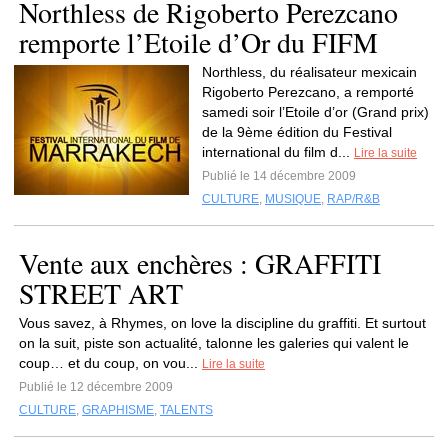
Northless de Rigoberto Perezcano
remporte l’Etoile d’Or du FIFM
Northless, du réalisateur mexicain
Rigoberto Perezcano, a remporté
samedi soir l’Etoile d’or (Grand prix)
de la 9ème édition du Festival
international du film d...
Lire la suite
Publié le 14 décembre 2009
CULTURE
,
MUSIQUE
,
RAP/R&B
Vente aux enchères : GRAFFITI
STREET ART
Vous savez, à Rhymes, on love la discipline du graffiti. Et surtout
on la suit, piste son actualité, talonne les galeries qui valent le
coup… et du coup, on vou...
Lire la suite
Publié le 12 décembre 2009
CULTURE
,
GRAPHISME
,
TALENTS