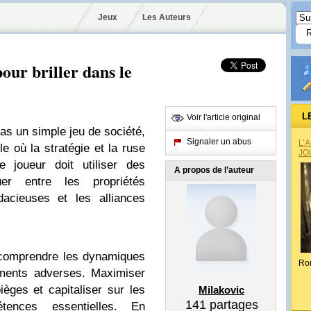
Jeux
Les Auteurs
pour briller dans le
L
Voir l'article original
as un simple jeu de société,
Signaler un abus
L’
le où la stratégie et la ruse
JO
e joueur doit utiliser des
A propos de l’auteur
uer entre les propriétés
dacieuses et les alliances
 comprendre les dynamiques
Ro
ements adverses. Maximiser
ièges et capitaliser sur les
Milakovic
141
partages
tences essentielles. En