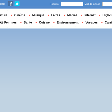
nous
Pseudo
Mot de passe
lture
Cinéma
Musique
Livres
Medias
Internet
High-T
ôté Femmes
Santé
Cuisine
Environnement
Voyages
Carr