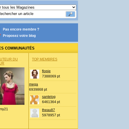
Pas encore membre ?
Proposez votre blog
ES COMMUNAUTÉS
AUTEUR DU
TOP MEMBRES
UR
flopie
7388069 pt
mega
6939868 pt
santelog
6461364 pt
my21
theau87
5978957 pt