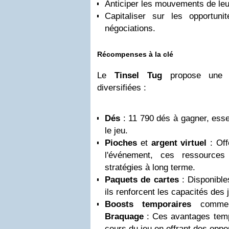
Anticiper les mouvements de leu
Capitaliser sur les opportuni
négociations.
Récompenses à la clé
Le
Tinsel Tug
propose une 
diversifiées :
Dés
: 11 790 dés à gagner, esse
le jeu.
Pioches
et
argent virtuel
: Off
l'événement, ces ressource
stratégies à long terme.
Paquets de cartes
: Disponible
ils renforcent les capacités des 
Boosts temporaires
comm
Braquage
: Ces avantages temp
cours du jeu en offrant des oppo