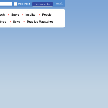
mémorisez
oublié?
Se connecter
ech
Sport
Insolite
People
ières
Sexo
Tous les Magazines