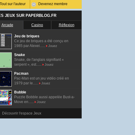
Tout sur l'auteur
Devenez membre
ES JEUX SUR PAPERBLOG.FR
Arcade
Casino
Réflexion
Jeu de briques
Ce jeu de briques a été conçu en
1985 par Alexei......
Jouez
Snake
Snake, de l'anglais signifiant «
serpent », est......
Jouez
Pacman
Pac-Man est un jeu vidéo créé en
1979 par le......
Jouez
Bubble
Puzzle Bobble aussi appelée Bust-a-
Move en......
Jouez
Découvrir l'espace Jeux