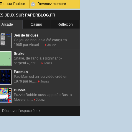
Tout sur l'auteur
Devenez membre
ES JEUX SUR PAPERBLOG.FR
Arcade
Casino
Réflexion
Jeu de briques
Ce jeu de briques a été conçu en
1985 par Alexei......
Jouez
Snake
Snake, de l'anglais signifiant «
serpent », est......
Jouez
Pacman
Pac-Man est un jeu vidéo créé en
1979 par le......
Jouez
Bubble
Puzzle Bobble aussi appelée Bust-a-
Move en......
Jouez
Découvrir l'espace Jeux