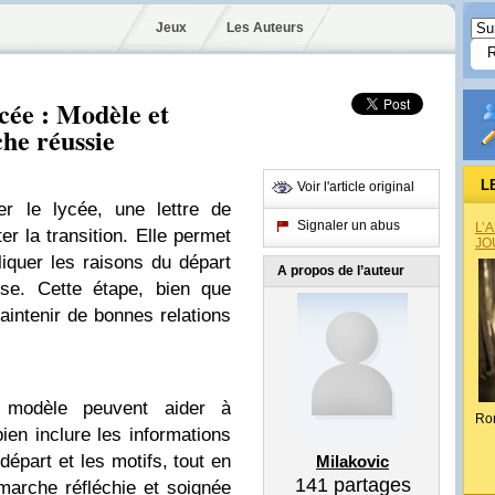
Jeux
Les Auteurs
cée : Modèle et
he réussie
L
Voir l'article original
er le lycée, une lettre de
Signaler un abus
L’
er la transition. Elle permet
JO
liquer les raisons du départ
A propos de l’auteur
use. Cette étape, bien que
aintenir de bonnes relations
 modèle peuvent aider à
Ro
bien inclure les informations
 départ et les motifs, tout en
Milakovic
141
partages
marche réfléchie et soignée