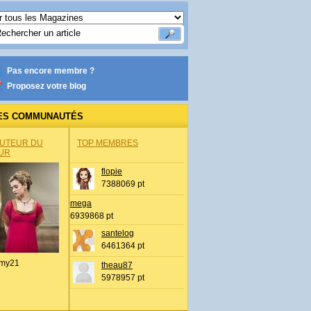
Pas encore membre ?
Proposez votre blog
ES COMMUNAUTÉS
AUTEUR DU
TOP MEMBRES
UR
flopie
7388069 pt
mega
6939868 pt
santelog
6461364 pt
my21
theau87
5978957 pt