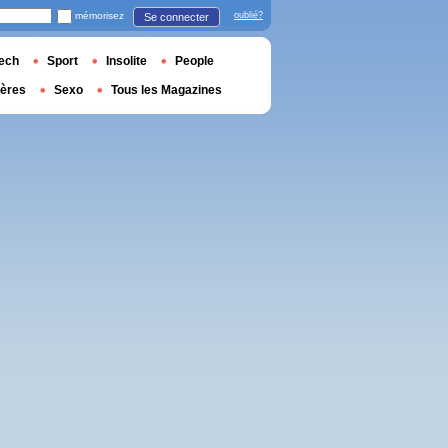
mémorisez
oublié?
Se connecter
ech
Sport
Insolite
People
ières
Sexo
Tous les Magazines