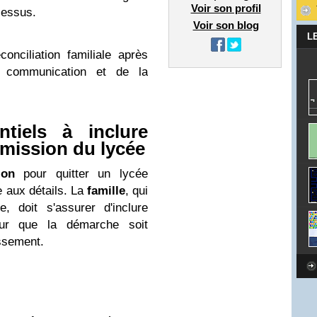
Voir son profil
cessus.
Voir son blog
L
onciliation familiale après
 communication et de la
tiels à inclure
émission du lycée
ion
pour quitter un lycée
e aux détails. La
famille
, qui
e, doit s'assurer d'inclure
our que la démarche soit
issement.