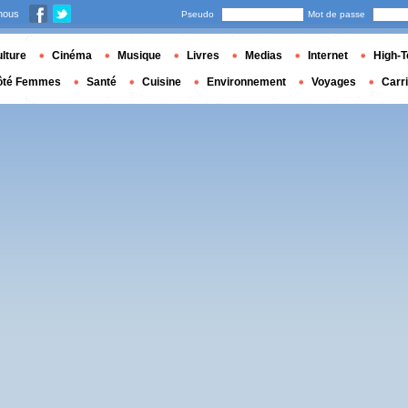
nous
Pseudo
Mot de passe
lture
Cinéma
Musique
Livres
Medias
Internet
High-T
ôté Femmes
Santé
Cuisine
Environnement
Voyages
Carr