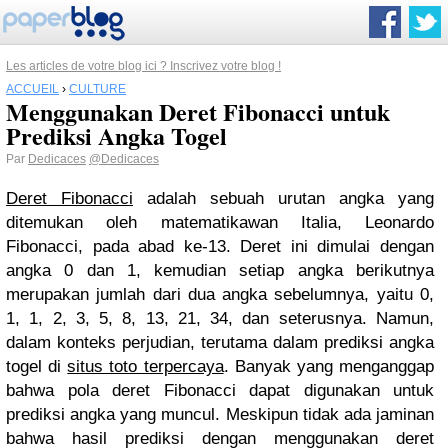
Les articles de votre blog ici ? Inscrivez votre blog !
ACCUEIL
›
CULTURE
Menggunakan Deret Fibonacci untuk
Prediksi Angka Togel
Par
Dedicaces
@Dedicaces
Deret Fibonacci
adalah sebuah urutan angka yang
ditemukan oleh matematikawan Italia, Leonardo
Fibonacci, pada abad ke-13. Deret ini dimulai dengan
angka 0 dan 1, kemudian setiap angka berikutnya
merupakan jumlah dari dua angka sebelumnya, yaitu 0,
1, 1, 2, 3, 5, 8, 13, 21, 34, dan seterusnya. Namun,
dalam konteks perjudian, terutama dalam prediksi angka
togel di
situs toto terpercaya
. Banyak yang menganggap
bahwa pola deret Fibonacci dapat digunakan untuk
prediksi angka yang muncul. Meskipun tidak ada jaminan
bahwa hasil prediksi dengan menggunakan deret