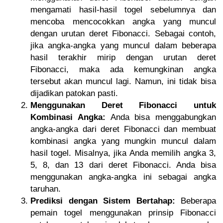
mengamati hasil-hasil togel sebelumnya dan
mencoba mencocokkan angka yang muncul
dengan urutan deret Fibonacci. Sebagai contoh,
jika angka-angka yang muncul dalam beberapa
hasil terakhir mirip dengan urutan deret
Fibonacci, maka ada kemungkinan angka
tersebut akan muncul lagi. Namun, ini tidak bisa
dijadikan patokan pasti.
Menggunakan Deret Fibonacci untuk
Kombinasi Angka:
Anda bisa menggabungkan
angka-angka dari deret Fibonacci dan membuat
kombinasi angka yang mungkin muncul dalam
hasil togel. Misalnya, jika Anda memilih angka 3,
5, 8, dan 13 dari deret Fibonacci. Anda bisa
menggunakan angka-angka ini sebagai angka
taruhan.
Prediksi dengan Sistem Bertahap:
Beberapa
pemain togel menggunakan prinsip Fibonacci