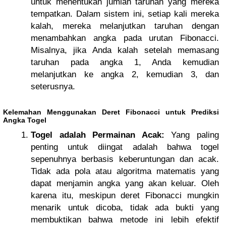
untuk menentukan jumlah taruhan yang mereka
tempatkan. Dalam sistem ini, setiap kali mereka
kalah, mereka melanjutkan taruhan dengan
menambahkan angka pada urutan Fibonacci.
Misalnya, jika Anda kalah setelah memasang
taruhan pada angka 1, Anda kemudian
melanjutkan ke angka 2, kemudian 3, dan
seterusnya.
Kelemahan Menggunakan Deret Fibonacci untuk Prediksi
Angka Togel
Togel adalah Permainan Acak:
Yang paling
penting untuk diingat adalah bahwa togel
sepenuhnya berbasis keberuntungan dan acak.
Tidak ada pola atau algoritma matematis yang
dapat menjamin angka yang akan keluar. Oleh
karena itu, meskipun deret Fibonacci mungkin
menarik untuk dicoba, tidak ada bukti yang
membuktikan bahwa metode ini lebih efektif