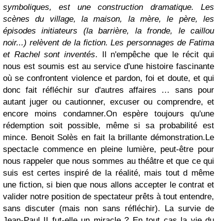
symboliques, est une construction dramatique. Les
scènes du village, la maison, la mère, le père, les
épisodes initiateurs (la barrière, la fronde, le caillou
noir...) relèvent de la fiction. Les personnages de Fatima
et Rachel sont inventés
. Il n'empêche que le récit qui
nous est soumis est
au service d'une
histoire fascinante
où se confrontent violence et pardon, foi et doute, et qui
donc fait réfléchir sur d'autres affaires … sans pour
autant juger ou cautionner, excuser ou comprendre, et
encore moins condamner.
On espère toujours qu'une
rédemption soit possible, même si sa probabilité est
mince. Benoit Solès en fait la brillante démonstration.
Le
spectacle commence en pleine lumière, peut-être pour
nous rappeler que nous sommes au théâtre et que ce qui
suis est certes inspiré de la réalité, mais tout d même
une fiction, si bien que nous allons accepter le contrat et
valider notre position de spectateur prêts à tout entendre,
sans discuter (mais non sans réfléchir).
La survie de
Jean-Paul II fut-elle un miracle ? En tout cas la vie du