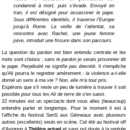
condamné à mort, puis s’évade.
Envoyé en
Iran, il est désigné pour assassiner le pape.
Sous différentes identités, il traverse l’Europe
jusqu’à Rome. La veille de l’attentat, sa
rencontre avec Rachel, une jeune femme
juive, introduit une fissure dans son parcours.
La question du pardon est bien entendu centrale et les
mots sont choisis :
sans le pardon je serais prisonnier
dit
le pape.
Perpétuité ne signifie pas éternité
. Il n'empêche
qu'Ali pourra le regretter amèrement :
la violence a-t-elle
donné un sens à ma vie ? Non, elle m'a tout pris
.
Espérons que s'il reste un peu de lumière à trouver il soit
possible
pour tous les Ali de terre
de s'en saisir.
22 minutes est un spectacle dont vous allez (beaucoup)
entendre parler et longtemps. Pour le moment il est à
l'affiche du festival SenS aux Gémeaux avec plusieurs
autres (excellents) seuls en scène. Cet été au festival off
d’Avignon à
Théâtre actuel
et sans nul doute à la rentrée