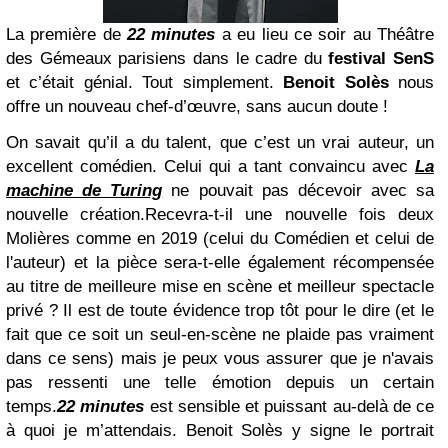
La première de
22 minutes
a eu lieu ce soir au Théâtre
des Gémeaux parisiens dans le cadre du
festival SenS
et c’était génial. Tout simplement.
Benoit Solès
nous
offre un nouveau chef-d’œuvre, sans aucun doute !
On savait qu’il a du talent, que c’est un vrai auteur, un
excellent comédien. Celui qui a tant convaincu avec
La
machine de Turing
ne pouvait pas décevoir avec sa
nouvelle création.
Recevra-t-il une nouvelle fois deux
Molières comme en 2019 (celui du Comédien et celui de
l'auteur) et la pièce sera-t-elle également récompensée
au titre de meilleure mise en scène et meilleur spectacle
privé ? Il est de toute évidence trop tôt pour le dire (et le
fait que ce soit un seul-en-scène ne plaide pas vraiment
dans ce sens) mais je peux vous assurer que je n'avais
pas ressenti une telle émotion depuis un certain
temps.
22 minutes
est sensible et puissant au-delà de ce
à quoi je m’atte
ndais. Benoit Solès y signe le portrait