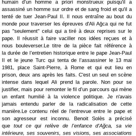
humain d’un homme a priori monstrueux puisqu'il a
assassiné un homme sur ordre et de sang froid et qu'il a
tenté de tuer Jean-Paul II. Il nous entraîne au bout du
monde pour traverser les épreuves d'
Ali Ağca
qui ne fut
pas "seulement" celui qui a tiré à deux reprises sur le
pape. Il réussit
à faire vaciller nos idées reçues et à
nous bouleverser.
Le titre de la pièce fait référence à
la
durée de l’entretien historique entre le pape Jean-Paul
II et le jeune Turc qui tenta de l’assassiner le 13 mai
1981, place Saint-Pierre, à Rome et qui eut lieu en
prison, deux ans après les faits. C'est un seul en scène
intense dans lequel Ali prend la parole. Non pour se
justifier, mais pour remonter le fil d’un parcours qui mène
un enfant humilié à la violence politique. Je n'avais
jamais entendu parler de la
radicalisation de cette
manière.
Le contenu réel de l'entrevue entre le pape et
son agresseur est inconnu. Benoit Solès a précisé
que
t
out ce qui relève de l’enfance d’Ağca, sa vie
intérieure, ses souvenirs, ses visions, ses associations