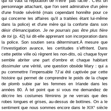
qui lui vaut la réputation de n’être "pas facile". C'est
un
personnage attachant, que l'on sent admirative d'un père
d'une froide sévérité (mais cependant honnête pour ce
qui concerne les affaires qu'il a traitées étant lui-même
dans la police) et d'une mère qui la conforte dans son
désir d'émancipation.
Je ne pourrais pas être plus fière
de toi
(p. 42) lui dit-elle apprenant son incorporation dans
la police. Son soutien sera déterminant.
À mesure que
l’investigation avance, les certitudes s’effritent. Dans
cette petite ville où règnent les non-dits, où chaque foyer
semble abriter une part d’ombre et chaque habitant
dissimuler une vérité, une question obsède Mary : qui a
pu commettre l’impensable ?
J’ai été captivée par cette
histoire qui permet de comprendre le poids de la chape
de plomb subie par les femmes en Irlande dans les
années 80. À tel point que si vous me demandiez de
décrire les costumes féminins je ne verrais que des
robes longues et grises, au-dessus de bottines. On a le
sentiment que nous sommes encore dans le XIX° siècle