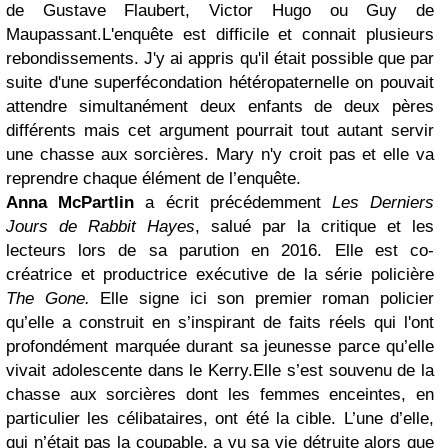
de Gustave Flaubert, Victor Hugo ou Guy de
Maupassant.
L'enquête est difficile et connait plusieurs
rebondissements. J'y ai appris qu'il était possible que par
suite d'une s
uperfécondation hétéropaternelle on pouvait
attendre simultanément deux enfants de deux pères
différents mais cet argument pourrait tout autant servir
une chasse aux sorcières. Mary n'y croit pas et elle
va
reprendre chaque élément de l’enquête.
Anna McPartlin
a écrit précédemment
Les Derniers
Jours de Rabbit Hayes
, salué par la critique et les
lecteurs lors de sa parution en 2016. Elle est co-
créatrice et productrice exécutive de la série policière
The Gone.
Elle signe ici son premier roman policier
qu’elle a construit en s’inspirant de faits réels qui l'ont
profondément marquée durant sa jeunesse parce qu’elle
vivait adolescente dans le Kerry.
Elle s’est souvenu de la
chasse aux sorcières dont les femmes enceintes, en
particulier les célibataires, ont été la cible. L’une d’elle,
qui n’était pas la coupable, a vu sa vie détruite alors que