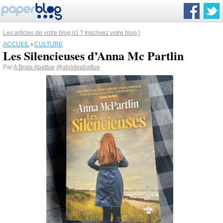
Les articles de votre blog ici ? Inscrivez votre blog !
ACCUEIL
›
CULTURE
Les Silencieuses d’Anna Mc Partlin
Par
A Bride Abattue
@abrideabattue