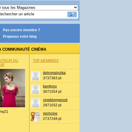
Pas encore membre ?
Proposez votre blog
A COMMUNAUTÉ CINÉMA
AUTEUR DU
TOP MEMBRES
UR
delromainzika
3737363 pt
bentlyno
3071554 pt
cineblogywood
2971032 pt
my21
michcine
2737249 pt