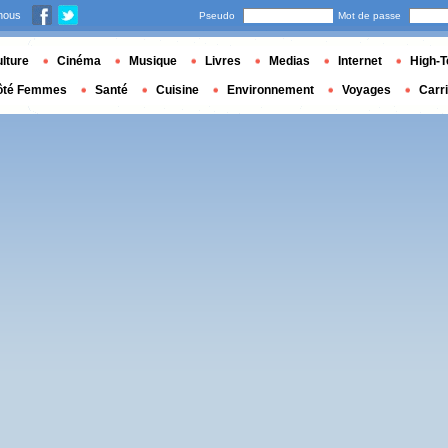
nous
Pseudo
Mot de passe
lture
Cinéma
Musique
Livres
Medias
Internet
High-T
ôté Femmes
Santé
Cuisine
Environnement
Voyages
Carr