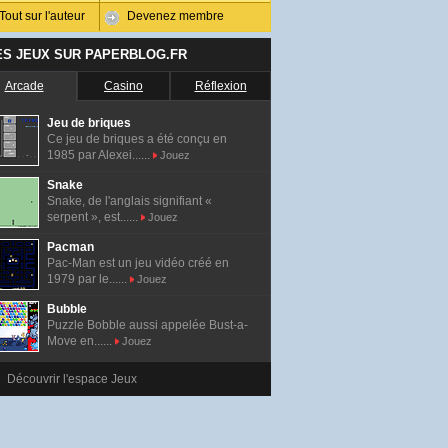
Tout sur l'auteur
Devenez membre
ES JEUX SUR PAPERBLOG.FR
Arcade
Casino
Réflexion
Jeu de briques
Ce jeu de briques a été conçu en
1985 par Alexei......
Jouez
Snake
Snake, de l'anglais signifiant «
serpent », est......
Jouez
Pacman
Pac-Man est un jeu vidéo créé en
1979 par le......
Jouez
Bubble
Puzzle Bobble aussi appelée Bust-a-
Move en......
Jouez
Découvrir l'espace Jeux