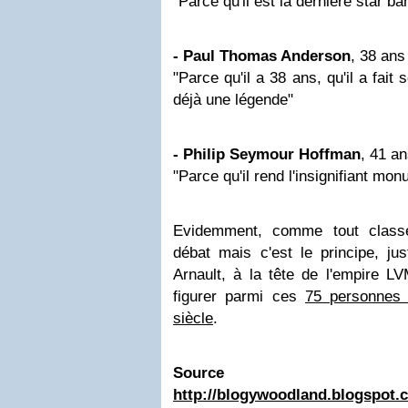
"Parce qu'il est la dernière star b
- Paul Thomas Anderson
, 38 ans
"Parce qu'il a 38 ans, qu'il a fait 
déjà une légende"
- Philip Seymour Hoffman
, 41 a
"Parce qu'il rend l'insignifiant mo
Evidemment, comme tout classe
débat mais c'est le principe, ju
Arnault, à la tête de l'empire L
figurer parmi ces
75 personnes 
siècle
.
Source
http://blogywoodland.blogspot.c