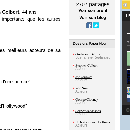
2707
partages
Voir son profil
 Colbert
, 44 ans
L
Voir son blog
 importants que les autres
Dossiers Paperblog
des meilleurs acteurs de sa
Guillermo Del Toro
Scénariste-Réalisateur
Stephen Colbert
Acteurs
Jon Stewart
Acteurs
n d'une bombe"
Will Smith
Acteurs
George Clooney
Acteurs
 d'Hollywood"
Scarlett Johansson
Acteurs
Philip Seymour Hoffman
Acteurs