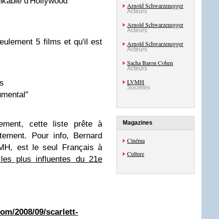
ankable d'Hollywood"
Arnold Schwarzenegger
Acteurs
Arnold Schwarzenegger
Acteurs
seulement 5 films et qu'il est
Arnold Schwarzenegger
Acteurs
Sacha Baron Cohen
Acteurs
LVMH
ns
Sociétés
numental"
ment, cette liste prête à
Magazines
stement. Pour info, Bernard
Cinéma
VMH, est le seul Français à
Culture
les plus influentes du 21e
om/2008/09/scarlett-