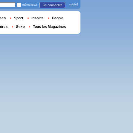
mémorisez
oublié?
Se connecter
ech
Sport
Insolite
People
ières
Sexo
Tous les Magazines