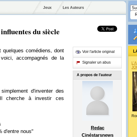
Jeux
Les Auteurs
influentes du siècle
t quelques comédiens, dont
L
Voir l'article original
voici, accompagnés de la
Signaler un abus
L’
JO
A propos de l’auteur
 simplement d'inventer des
Il cherche à investir ces
Ro
s
Redac
% d'entre nous"
Cinéstarsnews