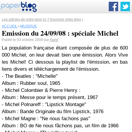
Les articles de votre blog ici ? Inscrivez votre blog !
ACCUEIL
›
MUSIQUE
Emission du 24/09/08 : spéciale Michel
Publié le 03 octobre 2008 par
Aurel
La population française étant composée de plus de 600
000 Michel, on leur devait bien une émission. Alors Vive
les Michel! Ci dessous la playlist de l'émission, en bas
liens divers et téléchargement de l'émission.
-
The Beatles
: "Michelle"
Album : Rubber soul, 1965
-
Michel Colombier & Pierre Henry
:
Album : Messe pour le temps présent, 1967
-
Michel Polnareff
: "Lipstick Montage"
Album : Bande Originale du film Lipstick, 1976
-
Michel Magne
: "Ne nous fachons pas"
Album : BO de Ne nous fâchons pas, un film de 1966