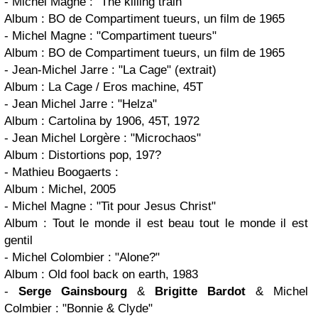
-
Michel Magne
: "The killing train"
Album : BO de Compartiment tueurs, un film de 1965
-
Michel Magne
: "Compartiment tueurs"
Album : BO de Compartiment tueurs, un film de 1965
-
Jean-Michel Jarre
: "La Cage" (extrait)
Album : La Cage / Eros machine, 45T
-
Jean Michel Jarre
: "Helza"
Album : Cartolina by 1906, 45T, 1972
-
Jean Michel Lorgère
: "Microchaos"
Album : Distortions pop, 197?
-
Mathieu Boogaerts
:
Album : Michel, 2005
-
Michel Magne
: "Tit pour Jesus Christ"
Album : Tout le monde il est beau tout le monde il est
gentil
-
Michel Colombier
: "Alone?"
Album : Old fool back on earth, 1983
-
Serge Gainsbourg
&
Brigitte Bardot
& Michel
Colmbier
: "Bonnie & Clyde"