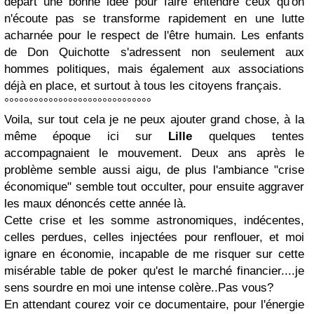
départ une bonne idée pour faire entendre ceux qu'on
n'écoute pas se transforme rapidement en une lutte
acharnée pour le respect de l'être humain.
Les enfants
de Don Quichotte s'adressent non seulement aux
hommes politiques, mais également aux associations
déjà en place, et surtout à tous les citoyens français.
°°°°°°°°°°°°°°°°°°°°°°°°°°°°°°
Voila, sur tout cela je ne peux ajouter grand chose, à la
même époque ici sur
Lille
quelques tentes
accompagnaient le mouvement. Deux ans après le
problème semble aussi aigu, de plus l'ambiance "crise
économique" semble tout occulter, pour ensuite aggraver
les maux dénoncés cette année là.
Cette crise et les somme astronomiques, indécentes,
celles perdues, celles injectées pour renflouer, et moi
ignare en économie, incapable de me risquer sur cette
misérable table de poker qu'est le marché financier....je
sens
sourdre en moi une intense colère
..Pas vous?
En attendant
courez voir ce documentaire
, p
our l'énergie