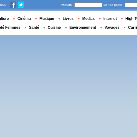
nous
Pseudo
Mot de passe
lture
Cinéma
Musique
Livres
Medias
Internet
High-T
ôté Femmes
Santé
Cuisine
Environnement
Voyages
Carr