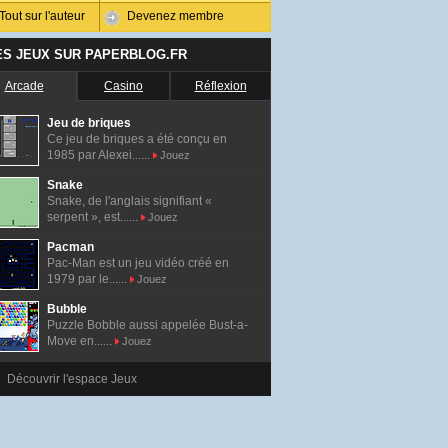
Tout sur l'auteur
Devenez membre
ES JEUX SUR PAPERBLOG.FR
Arcade
Casino
Réflexion
Jeu de briques
Ce jeu de briques a été conçu en
1985 par Alexei......
Jouez
Snake
Snake, de l'anglais signifiant «
serpent », est......
Jouez
Pacman
Pac-Man est un jeu vidéo créé en
1979 par le......
Jouez
Bubble
Puzzle Bobble aussi appelée Bust-a-
Move en......
Jouez
Découvrir l'espace Jeux