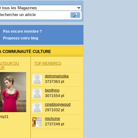
Pas encore membre ?
Proposez votre blog
A COMMUNAUTÉ CULTURE
AUTEUR DU
TOP MEMBRES
UR
delromainzika
3737363 pt
bentlyno
3071554 pt
cineblogywood
2971032 pt
my21
michcine
2737249 pt