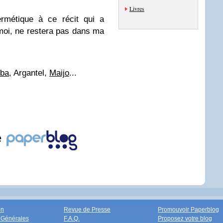
Livres
rmétique à ce récit qui a
 moi, ne restera pas dans ma
iba,
Argantel,
Maijo
...
e
on
Revue de Presse
Promouvoir Paperblog
 Générales
F.A.Q.
Proposez votre blog