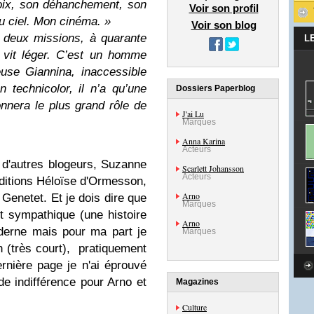
oix, son déhanchement, son
Voir son profil
du ciel. Mon cinéma. »
Voir son blog
e deux missions, à quarante
L
vit léger. C’est un homme
euse Giannina, inaccessible
 technicolor, il n’a qu’une
Dossiers Paperblog
donnera le plus grand rôle de
J'ai Lu
Marques
Anna Karina
Acteurs
d'autres blogeurs, Suzanne
Scarlett Johansson
Acteurs
ditions Héloïse d'Ormesson,
Arno
 Genetet. Et je dois dire que
Marques
st sympathique (une histoire
Arno
moderne mais pour ma part je
Marques
(très court), pratiquement
ernière page je n'ai éprouvé
e indifférence pour Arno et
Magazines
Culture