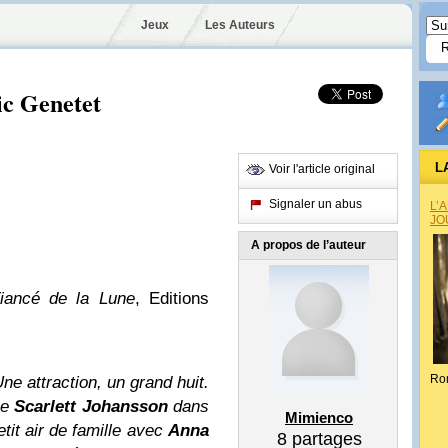
Jeux
Les Auteurs
ic Genetet
L
Voir l'article original
Signaler un abus
L’
JO
A propos de l’auteur
iancé de la Lune
, Editions
Ro
ne attraction, un grand huit.
me
Scarlett Johansson
dans
Mimienco
etit air de famille avec
Anna
8
partages