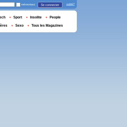
mémorisez
oublié?
Se connecter
ech
Sport
Insolite
People
ières
Sexo
Tous les Magazines