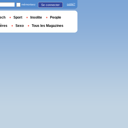
mémorisez
oublié?
Se connecter
ech
Sport
Insolite
People
ières
Sexo
Tous les Magazines