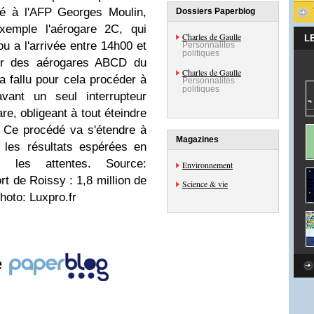
ué à l'AFP Georges Moulin,
Dossiers Paperblog
exemple l'aérogare 2C, qui
Charles de Gaulle
L
ou a l'arrivée entre 14h00 et
Personnalités
politiques
eur des aérogares ABCD du
Charles de Gaulle
a fallu pour cela procéder à
Personnalités
politiques
ant un seul interrupteur
e, obligeant à tout éteindre
 Ce procédé va s'étendre à
Magazines
t les résultats espérées en
t les attentes. Source:
Environnement
ort de Roissy : 1,8 million de
Science & vie
oto: Luxpro.fr
e