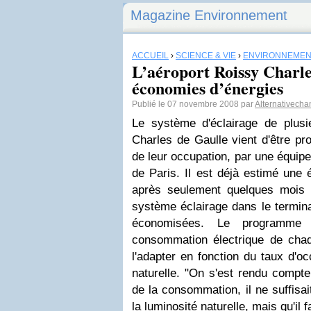
Magazine Environnement
ACCUEIL
›
SCIENCE & VIE
›
ENVIRONNEMEN
L’aéroport Roissy Charles
économies d’énergies
Publié le 07 novembre 2008 par
Alternativecha
Le système d'éclairage de plus
Charles de Gaulle vient d'être pr
de leur occupation, par une équip
de Paris. Il est déjà estimé une
après seulement quelques mois d
système éclairage dans le termina
économisées. Le programme 
consommation électrique de cha
l'adapter en fonction du taux d'oc
naturelle. "On s'est rendu compte
de la consommation, il ne suffisa
la luminosité naturelle, mais qu'il f