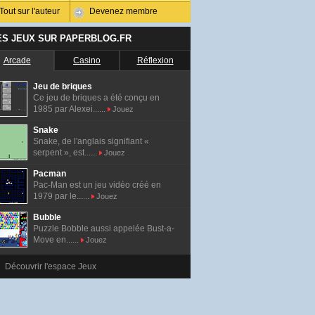
Tout sur l'auteur
Devenez membre
ES JEUX SUR PAPERBLOG.FR
Arcade
Casino
Réflexion
Jeu de briques
Ce jeu de briques a été conçu en
1985 par Alexei......
Jouez
Snake
Snake, de l'anglais signifiant «
serpent », est......
Jouez
Pacman
Pac-Man est un jeu vidéo créé en
1979 par le......
Jouez
Bubble
Puzzle Bobble aussi appelée Bust-a-
Move en......
Jouez
Découvrir l'espace Jeux