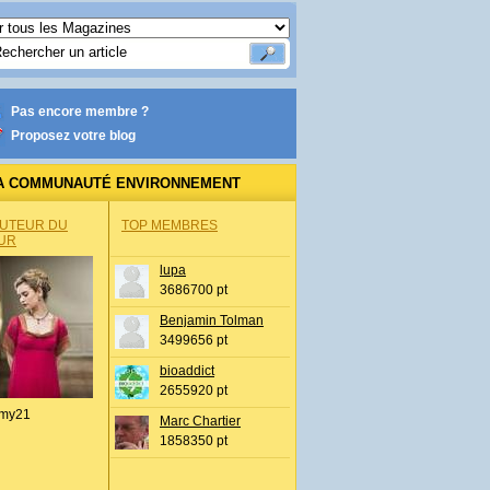
Pas encore membre ?
Proposez votre blog
A COMMUNAUTÉ ENVIRONNEMENT
AUTEUR DU
TOP MEMBRES
UR
lupa
3686700 pt
Benjamin Tolman
3499656 pt
bioaddict
2655920 pt
my21
Marc Chartier
1858350 pt