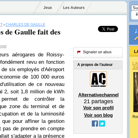
Jeux
Les Auteurs
T
›
CHARLES DE GAULLE
 de Gaulle fait des
nnel
L
Signaler un abus
ieurs aérogares de Roissy-
ofondément revu en fonction
L’
A propos de l’auteur
JO
e de six employés d'Aéroport
 économie de 100 000 euros
'utilisation de ce nouveau
l 2, soit 1,8 million de kWh
Alternativechannel
permet de contrôler la
21
partages
que zone du terminal et de
Voir son profil
cupation et de la luminosité
Voir son blog
Ro
 que pour affiner la gestion
it pas de prendre en compte
allait s'adapter a la présence