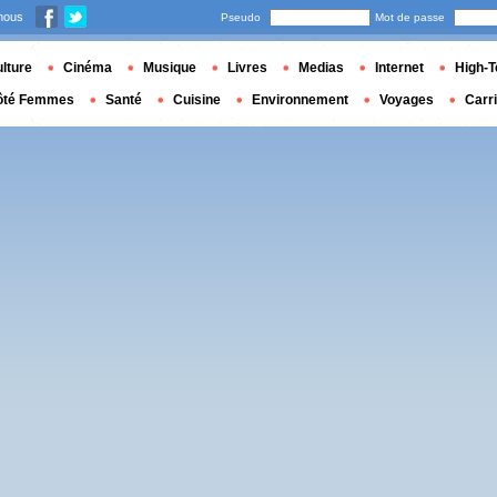
nous
Pseudo
Mot de passe
lture
Cinéma
Musique
Livres
Medias
Internet
High-T
ôté Femmes
Santé
Cuisine
Environnement
Voyages
Carr