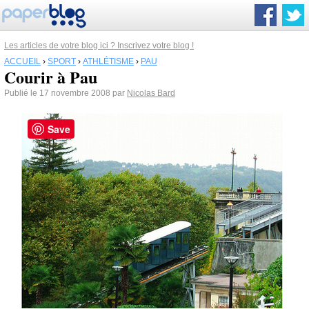
Les articles de votre blog ici ? Inscrivez votre blog !
ACCUEIL
›
SPORT
›
ATHLÉTISME
›
PAU
Courir à Pau
Publié le 17 novembre 2008 par
Nicolas Bard
Save