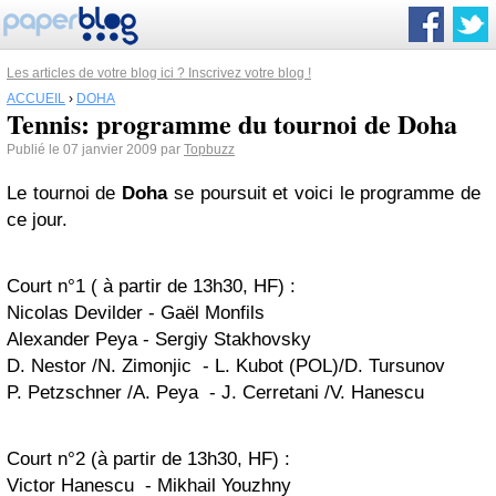
Les articles de votre blog ici ? Inscrivez votre blog !
ACCUEIL
›
DOHA
Tennis: programme du tournoi de Doha
Publié le 07 janvier 2009 par
Topbuzz
Le tournoi de
Doha
se poursuit et voici le programme de
ce jour.
Court n°1 ( à partir de 13h30, HF) :
Nicolas Devilder - Gaël Monfils
Alexander Peya - Sergiy Stakhovsky
D. Nestor /N. Zimonjic - L. Kubot (POL)/D. Tursunov
P. Petzschner /A. Peya - J. Cerretani /V. Hanescu
Court n°2 (à partir de 13h30, HF) :
Victor Hanescu - Mikhail Youzhny