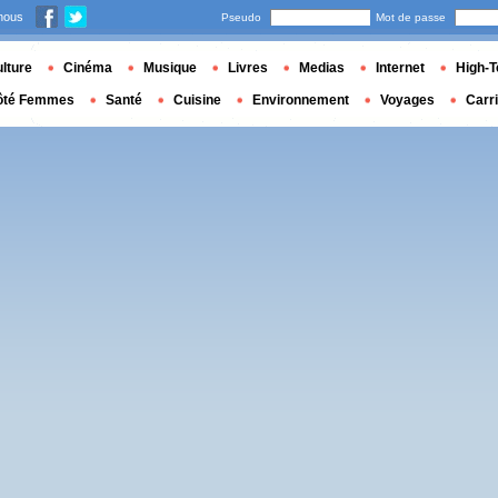
nous
Pseudo
Mot de passe
lture
Cinéma
Musique
Livres
Medias
Internet
High-T
ôté Femmes
Santé
Cuisine
Environnement
Voyages
Carr