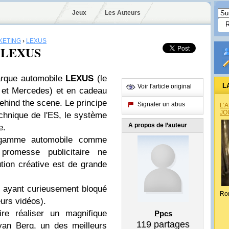
Jeux
Les Auteurs
KETING
›
LEXUS
de LEXUS
arque automobile
LEXUS
(le
L
Voir l'article original
et Mercedes) et en cadeau
ehind the scene. Le principe
Signaler un abus
L’
JO
echnique de l'ES, le système
A propos de l’auteur
e.
gamme automobile comme
e promesse publicitaire ne
tion créative est de grande
s ayant curieusement bloqué
Ro
eurs vidéos).
ire réaliser un magnifique
Ppcs
119
partages
yan Berg
, un des meilleurs