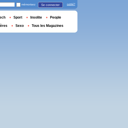
mémorisez
oublié?
Se connecter
ech
Sport
Insolite
People
ières
Sexo
Tous les Magazines