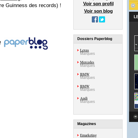
Voir son profil
vre Guinness des records) !
Voir son blog
L
Dossiers Paperblog
e
Lexus
Marques
Mercedes
Marques
BMW
Marques
BMW
Marques
Audi
Marques
Magazines
Emarketing