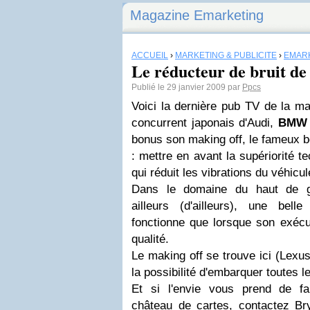
Magazine Emarketing
ACCUEIL
›
MARKETING & PUBLICITÉ
›
EMAR
Le réducteur de bruit 
Publié le 29 janvier 2009 par
Ppcs
Voici la dernière pub TV de la m
concurrent japonais d'Audi,
BMW
bonus son making off, le fameux b
: mettre en avant la supériorité t
qui réduit les vibrations du véhicul
Dans le domaine du haut de 
ailleurs (d'ailleurs), une bell
fonctionne que lorsque son exécu
qualité.
Le making off se trouve ici (Lexu
la possibilité d'embarquer toutes l
Et si l'envie vous prend de fa
château de cartes, contactez
Br