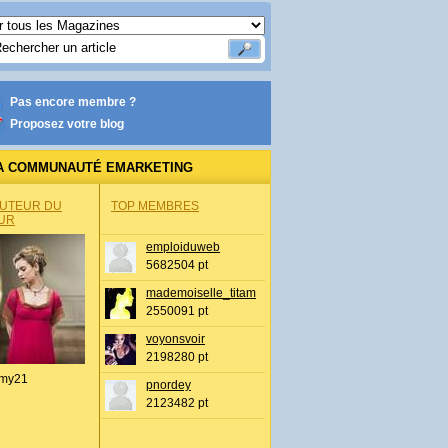
Pas encore membre ?
Proposez votre blog
A COMMUNAUTÉ EMARKETING
AUTEUR DU
TOP MEMBRES
UR
emploiduweb
5682504 pt
mademoiselle_titam
2550091 pt
voyonsvoir
2198280 pt
my21
pnordey
2123482 pt