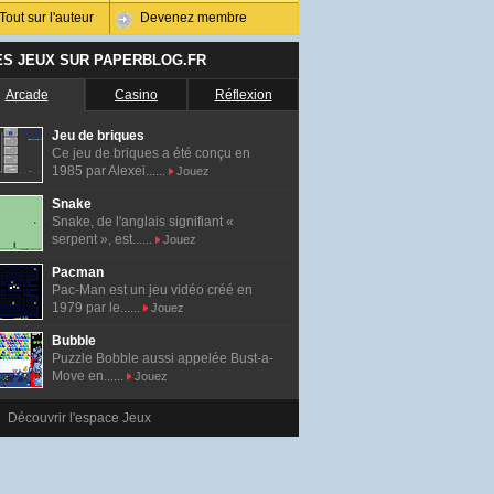
Tout sur l'auteur
Devenez membre
ES JEUX SUR PAPERBLOG.FR
Arcade
Casino
Réflexion
Jeu de briques
Ce jeu de briques a été conçu en
1985 par Alexei......
Jouez
Snake
Snake, de l'anglais signifiant «
serpent », est......
Jouez
Pacman
Pac-Man est un jeu vidéo créé en
1979 par le......
Jouez
Bubble
Puzzle Bobble aussi appelée Bust-a-
Move en......
Jouez
Découvrir l'espace Jeux