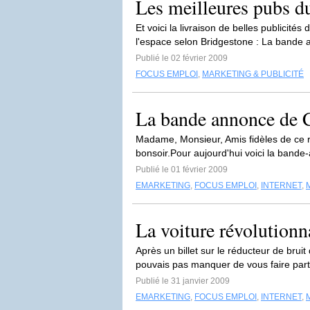
Les meilleures pubs 
Et voici la livraison de belles publicit
l'espace selon Bridgestone : La bande 
Publié le 02 février 2009
FOCUS EMPLOI
,
MARKETING & PUBLICITÉ
La bande annonce de 
Madame, Monsieur, Amis fidèles de ce 
bonsoir.Pour aujourd'hui voici la bande
Publié le 01 février 2009
EMARKETING
,
FOCUS EMPLOI
,
INTERNET
,
La voiture révolutio
Après un billet sur le réducteur de bruit
pouvais pas manquer de vous faire part
Publié le 31 janvier 2009
EMARKETING
,
FOCUS EMPLOI
,
INTERNET
,