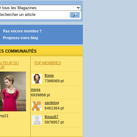
Pas encore membre ?
Proposez votre blog
ES COMMUNAUTÉS
AUTEUR DU
TOP MEMBRES
UR
flopie
7388069 pt
mega
6939868 pt
santelog
6461364 pt
my21
theau87
5978957 pt