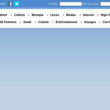
nous
Pseudo
Mot de passe
lture
Cinéma
Musique
Livres
Medias
Internet
High-T
ôté Femmes
Santé
Cuisine
Environnement
Voyages
Carr