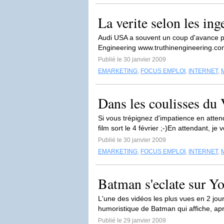
La verite selon les in
Audi USA a souvent un coup d'avance pou
Engineering www.truthinengineering.com
Publié le 30 janvier 2009
EMARKETING
,
FOCUS EMPLOI
,
INTERNET
,
Dans les coulisses d
Si vous trépignez d'impatience en atten
film sort le 4 février ;-)En attendant, je
Publié le 30 janvier 2009
EMARKETING
,
FOCUS EMPLOI
,
INTERNET
,
Batman s'eclate sur Y
L'une des vidéos les plus vues en 2 jo
humoristique de Batman qui affiche, apr
Publié le 29 janvier 2009