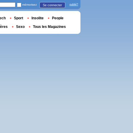
mémorisez
oublié?
Se connecter
ech
Sport
Insolite
People
ières
Sexo
Tous les Magazines