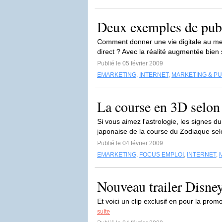
Deux exemples de publ
Comment donner une vie digitale au me
direct ? Avec la réalité augmentée bien 
Publié le 05 février 2009
EMARKETING
,
INTERNET
,
MARKETING & PU
La course en 3D selo
Si vous aimez l'astrologie, les signes d
japonaise de la course du Zodiaque sel
Publié le 04 février 2009
EMARKETING
,
FOCUS EMPLOI
,
INTERNET
,
Nouveau trailer Disne
Et voici un clip exclusif en pour la pr
suite