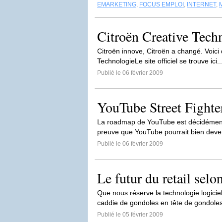
EMARKETING
,
FOCUS EMPLOI
,
INTERNET
,
Citroën Creative Tech
Citroën innove, Citroën a changé. Voici 
TechnologieLe site officiel se trouve ici.
Publié le 06 février 2009
YouTube Street Fighte
La roadmap de YouTube est décidément b
preuve que YouTube pourrait bien deven
Publié le 06 février 2009
Le futur du retail selo
Que nous réserve la technologie logici
caddie de gondoles en tête de gondole
Publié le 05 février 2009