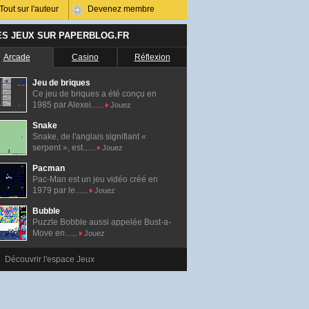
Tout sur l'auteur
Devenez membre
ES JEUX SUR PAPERBLOG.FR
Arcade
Casino
Réflexion
Jeu de briques
Ce jeu de briques a été conçu en
1985 par Alexei......
Jouez
Snake
Snake, de l'anglais signifiant «
serpent », est......
Jouez
Pacman
Pac-Man est un jeu vidéo créé en
1979 par le......
Jouez
Bubble
Puzzle Bobble aussi appelée Bust-a-
Move en......
Jouez
Découvrir l'espace Jeux