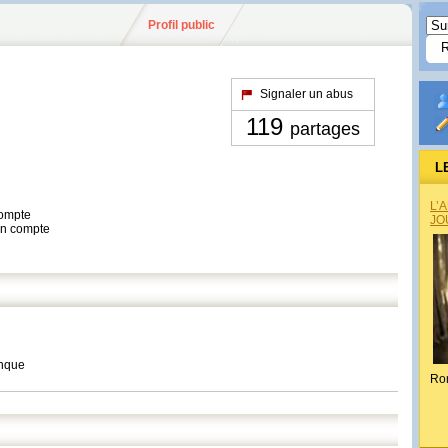
Profil public
Signaler un abus
119
partages
L
L’
compte
JO
son compte
anque
Ro