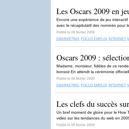
Les Oscars 2009 en jeu
Encore une expérience de jeu interacti
avec le récapitulatif des nominés pour 
Publié le 09 février 2009
EMARKETING
,
FOCUS EMPLOI
,
INTERNET
,
Oscars 2009 : sélection
Madame, monsieur, fidèles de ce rendez
bonsoir.En attendt la cérémonie offocie
Publié le 08 février 2009
EMARKETING
,
FOCUS EMPLOI
,
INTERNET
,
Les clefs du succès su
Un bref moment de gloire pour le How T
vidéo sur les tendances du web en 2009
Publié le 06 février 2009