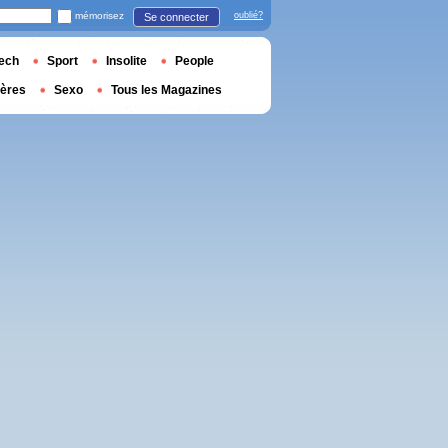
mémorisez
oublié?
Se connecter
ech
Sport
Insolite
People
ières
Sexo
Tous les Magazines