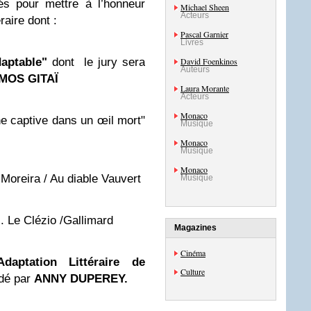
és pour mettre à l’honneur
Michael Sheen
Acteurs
éraire dont :
Pascal Garnier
Livres
aptable"
dont le jury sera
David Foenkinos
Auteurs
MOS GITAÏ
Laura Morante
Acteurs
Monaco
captive dans un œil mort"
Musique
Monaco
Musique
Monaco
oreira / Au diable Vauvert
Musique
. Le Clézio /Gallimard
Magazines
Cinéma
aptation Littéraire de
Culture
idé par
ANNY DUPEREY
.