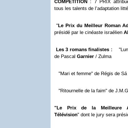
COMPETITION
: 7 PRIX attribu
tous les talents de l’adaptation litt
"
Le Prix du Meilleur Roman Ad
présidé par le cinéaste israélien
A
Les 3 romans finalistes :
"Lune 
de Pascal
Garnier
/ Zulma
"Mari et femme" de Régis de Sá M
"Ritournelle de la faim" de J.M.G
"Le Prix de la Meilleure Ad
Télévision
” dont le jury sera prés