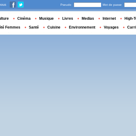
nous
Pseudo
Mot de passe
lture
Cinéma
Musique
Livres
Medias
Internet
High-T
ôté Femmes
Santé
Cuisine
Environnement
Voyages
Carr