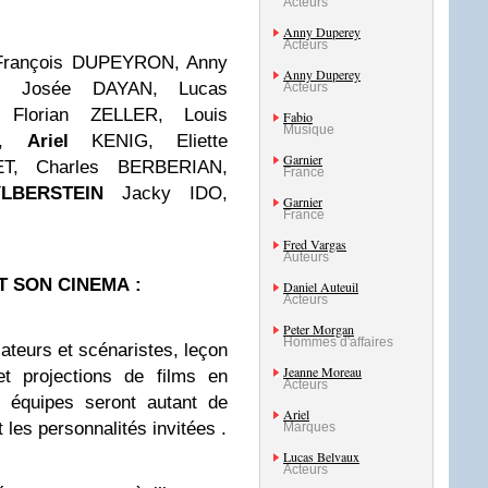
Acteurs
Anny Duperey
Acteurs
François DUPEYRON, Anny
Anny Duperey
, Josée DAYAN, Lucas
Acteurs
 Florian ZELLER, Louis
Fabio
Musique
OS,
Ariel
KENIG, Eliette
Garnier
ET, Charles BERBERIAN,
France
YLBERSTEIN
Jacky IDO,
Garnier
France
Fred Vargas
Auteurs
T SON CINEMA :
Daniel Auteuil
Acteurs
Peter Morgan
Hommes d'affaires
sateurs et scénaristes, leçon
Jeanne Moreau
et projections de films en
Acteurs
 équipes seront autant de
Ariel
t les personnalités invitées .
Marques
Lucas Belvaux
Acteurs