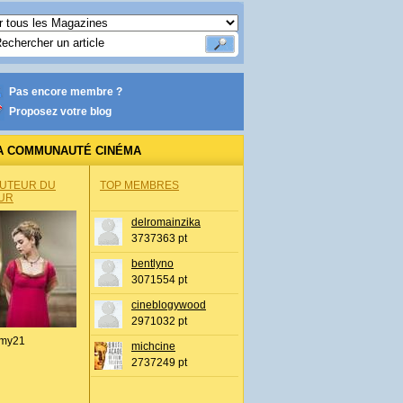
Pas encore membre ?
Proposez votre blog
A COMMUNAUTÉ CINÉMA
AUTEUR DU
TOP MEMBRES
UR
delromainzika
3737363 pt
bentlyno
3071554 pt
cineblogywood
2971032 pt
my21
michcine
2737249 pt