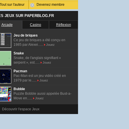
Tout sur l'auteur
Devenez membre
ES JEUX SUR PAPERBLOG.FR
Arcade
Casino
Réflexion
Jeu de briques
Ce jeu de briques a été conçu en
1985 par Alexei......
Jouez
Snake
Snake, de l'anglais signifiant «
serpent », est......
Jouez
Pacman
Pac-Man est un jeu vidéo créé en
1979 par le......
Jouez
Bubble
Puzzle Bobble aussi appelée Bust-a-
Move en......
Jouez
Découvrir l'espace Jeux