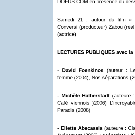
DOFUS.COM en présence du des
Samedi 21 : autour du film «
Conversi (producteur) Zabou (réal
(actrice)
LECTURES PUBLIQUES avec la pa
-
David Foenkinos
(auteur : Le
femme (2004), Nos séparations (2
-
Michèle Halberstadt
(auteure :
Café viennois )2006) L’incroyabl
Paradis (2008)
-
Eliette Abecassis
(auteure : Cl