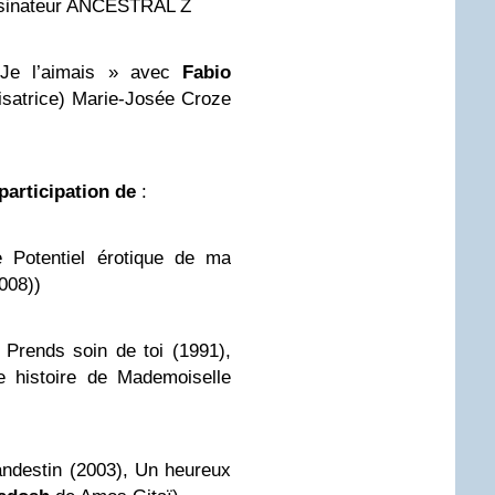
sinateur ANCESTRAL Z
 Je l’aimais » avec
Fabio
isatrice) Marie-Josée Croze
rticipation de
:
 Potentiel érotique de ma
008))
 Prends soin de toi (1991),
e histoire de Mademoiselle
andestin (2003), Un heureux