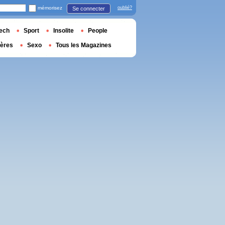
mémorisez
oublié?
Se connecter
ech
Sport
Insolite
People
ières
Sexo
Tous les Magazines