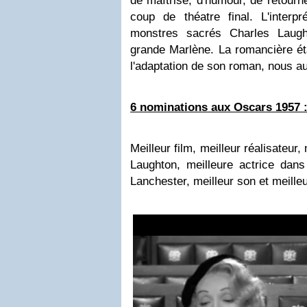
de maîtrise, d'humour, de retourn
coup de théatre final. L'interpr
monstres sacrés Charles Laug
grande Marlène. La romancière étai
l'adaptation de son roman, nous au
6 nominations aux Oscars 1957 
Meilleur film, meilleur réalisateur
Laughton, meilleure actrice dan
Lanchester, meilleur son et meille