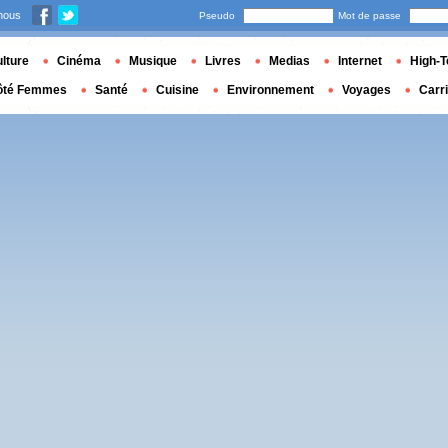
nous
Pseudo
Mot de passe
lture
Cinéma
Musique
Livres
Medias
Internet
High-T
ôté Femmes
Santé
Cuisine
Environnement
Voyages
Carr