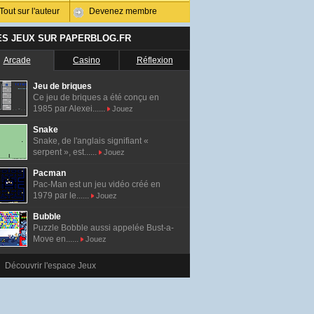
Tout sur l'auteur
Devenez membre
ES JEUX SUR PAPERBLOG.FR
Arcade
Casino
Réflexion
Jeu de briques
Ce jeu de briques a été conçu en
1985 par Alexei......
Jouez
Snake
Snake, de l'anglais signifiant «
serpent », est......
Jouez
Pacman
Pac-Man est un jeu vidéo créé en
1979 par le......
Jouez
Bubble
Puzzle Bobble aussi appelée Bust-a-
Move en......
Jouez
Découvrir l'espace Jeux