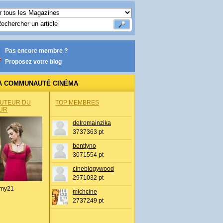
Pas encore membre ?
Proposez votre blog
A COMMUNAUTÉ CINÉMA
AUTEUR DU
TOP MEMBRES
UR
delromainzika
3737363 pt
bentlyno
3071554 pt
cineblogywood
2971032 pt
my21
michcine
2737249 pt