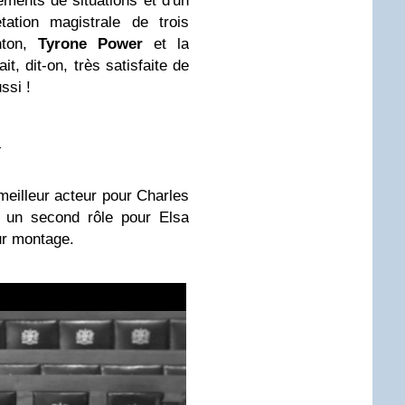
ements de situations et d'un
étation magistrale de trois
hton,
Tyrone Power
et la
t, dit-on, très satisfaite de
ssi !
:
, meilleur acteur pour Charles
s un second rôle pour Elsa
ur montage.