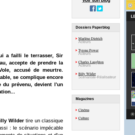
Voir son blog
L
Dossiers Paperblog
Marlène Dietrich
Acteurs
Tyrone Power
Acteurs
 a failli le terrasser, Sir
Charles Laughton
eau, accepte de prendre la
Acteurs
ole, accusé de meurtre.
Billy Wilder
idable, se complique encore
Scénariste-Réalisateur
e du prévenu, devient l'un
tion...
Magazines
Cinéma
Culture
illy Wilder
tire un classique
éussi : le scénario impécable