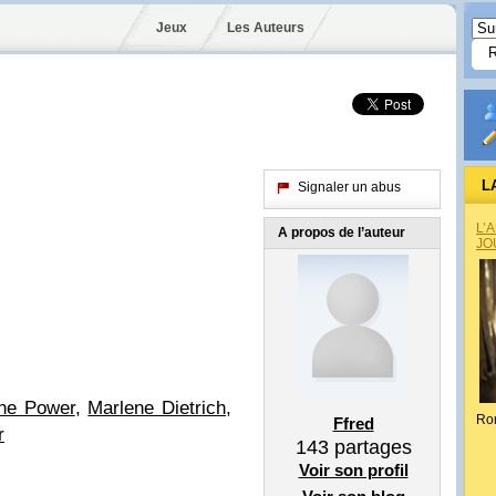
Jeux
Les Auteurs
L
Signaler un abus
L’
A propos de l’auteur
JO
ne Power
,
Marlene Dietrich
,
Ro
Ffred
r
143
partages
Voir son profil