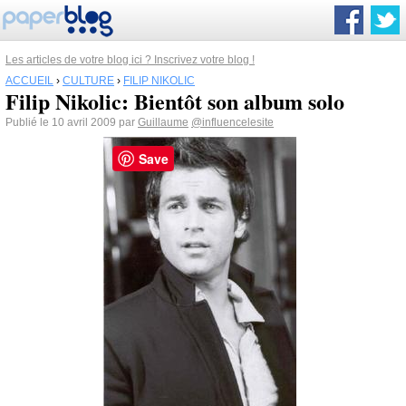
Les articles de votre blog ici ? Inscrivez votre blog !
ACCUEIL
›
CULTURE
›
FILIP NIKOLIC
Filip Nikolic: Bientôt son album solo
Publié le 10 avril 2009 par
Guillaume
@influencelesite
Save