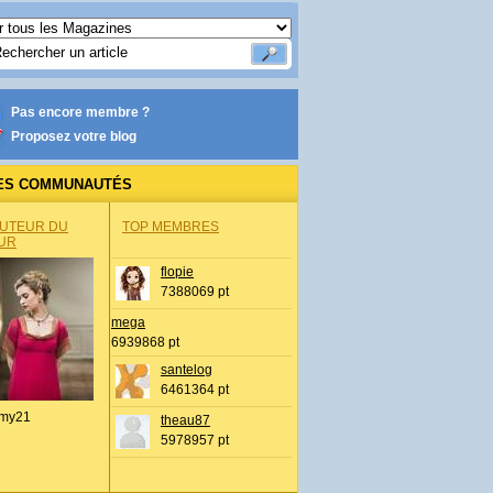
Pas encore membre ?
Proposez votre blog
ES COMMUNAUTÉS
AUTEUR DU
TOP MEMBRES
UR
flopie
7388069 pt
mega
6939868 pt
santelog
6461364 pt
my21
theau87
5978957 pt