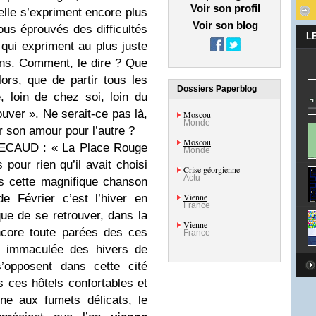
Voir son profil
’elle s’expriment encore plus
Voir son blog
ous éprouvés des difficultés
L
 qui expriment au plus juste
ns. Comment, le dire ? Que
lors, que de partir tous les
Dossiers Paperblog
 loin de chez soi, loin du
ouver ». Ne serait-ce pas là,
Moscou
Monde
r son amour pour l’autre ?
Moscou
 BECAUD : « La Place Rouge
Monde
 pour rien qu’il avait choisi
Crise géorgienne
Actu
s cette magnifique chanson
Vienne
 Février c’est l’hiver en
France
que de se retrouver, dans la
Vienne
ncore toute parées des ces
France
ur immaculée des hivers de
’opposent dans cette cité
es ces hôtels confortables et
ine aux fumets délicats, le