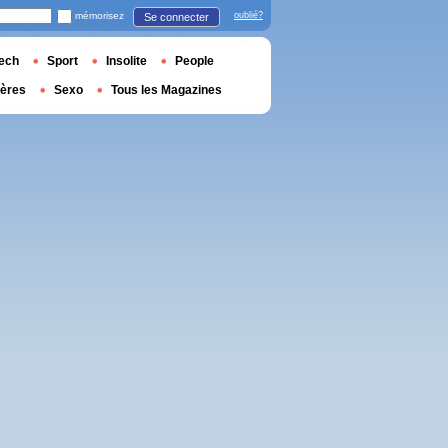
mémorisez
oublié?
Se connecter
ech
Sport
Insolite
People
ières
Sexo
Tous les Magazines