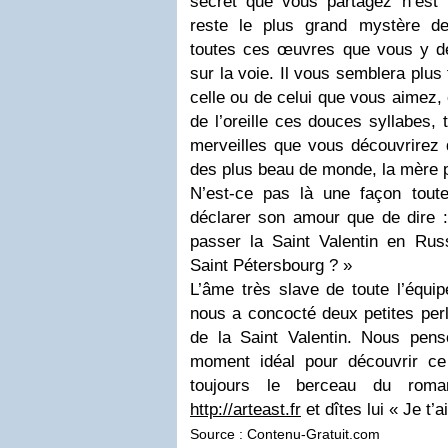
secret que vous partagez n’est
reste le plus grand mystère d
toutes ces œuvres que vous y d
sur la voie. Il vous semblera plus
celle ou de celui que vous aimez, 
de l’oreille ces douces syllabes,
merveilles que vous découvrirez 
des plus beau de monde, la mère p
N’est-ce pas là une façon tout
déclarer son amour que de dire 
passer la Saint Valentin en Rus
Saint Pétersbourg ? »
L’âme très slave de toute l’équi
nous a concocté deux petites per
de la Saint Valentin. Nous pen
moment idéal pour découvrir ce
toujours le berceau du roma
http://arteast.fr
et dîtes lui « Je t’a
Source : Contenu-Gratuit.com