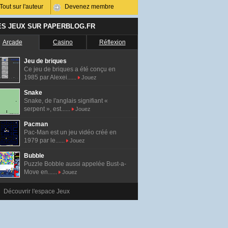
Tout sur l'auteur
Devenez membre
ES JEUX SUR PAPERBLOG.FR
Arcade
Casino
Réflexion
Jeu de briques
Ce jeu de briques a été conçu en
1985 par Alexei......
Jouez
Snake
Snake, de l'anglais signifiant «
serpent », est......
Jouez
Pacman
Pac-Man est un jeu vidéo créé en
1979 par le......
Jouez
Bubble
Puzzle Bobble aussi appelée Bust-a-
Move en......
Jouez
Découvrir l'espace Jeux