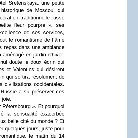
hôtel Sretenskaya, une petite
 historique de Moscou, qui
oration traditionnelle russe
etite fleur pourpre », ses
xcellence de ses services,
tout le romantisme de l’âme
os repas dans une ambiance
 aménagé en jardin d’hiver.
 nul doute le doux écrin qui
es et Valentins qui désirent
in qui sortira résolument de
s civilisations occidentales.
 Russie a su préserver ces
 joie.
t Pétersbourg ». Et pourquoi
mé la sensualité exacerbée
plus belle cité du monde ? Et
r quelques jours, juste pour
omantique, le matin du 14