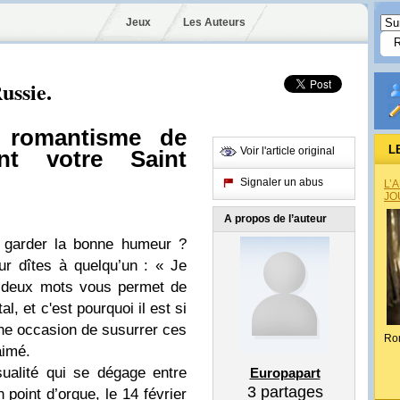
Jeux
Les Auteurs
ussie.
e romantisme de
L
Voir l'article original
nt votre Saint
Signaler un abus
L’
JO
A propos de l’auteur
r garder la bonne humeur ?
ur dîtes à quelqu’un : « Je
s deux mots vous permet de
l, et c'est pourquoi il est si
ne occasion de susurrer ces
Ro
aimé.
sualité qui se dégage entre
Europapart
3
partages
 point d’orgue, le 14 février