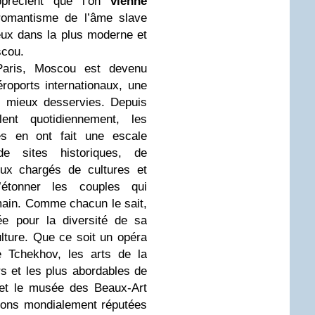
pprécient que l’on
vienne
 romantisme de l’âme slave
ux dans la plus moderne et
scou.
aris, Moscou est devenu
roports internationaux, une
s mieux desservies. Depuis
lent quotidiennement, les
es en ont fait une escale
de sites historiques, de
ieux chargés de cultures et
d’étonner les couples qui
 main. Comme chacun le sait,
e pour la diversité de sa
ulture. Que ce soit un opéra
 Tchekhov, les arts de la
rs et les plus abordables de
v et le musée des Beaux-Art
ions mondialement réputées