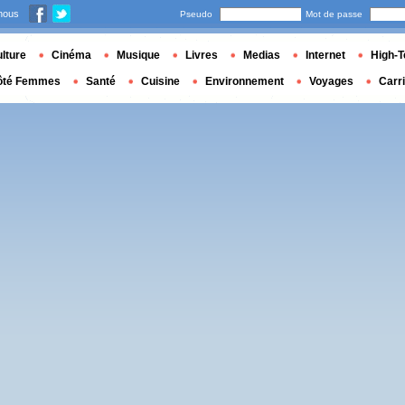
nous
Pseudo
Mot de passe
lture
Cinéma
Musique
Livres
Medias
Internet
High-T
ôté Femmes
Santé
Cuisine
Environnement
Voyages
Carr