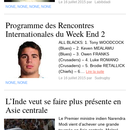
Le 16 juillet 2015 par
Labibdadi
NONE
NONE
NONE
NONE
,
,
,
Programme des Rencontres
Internationales du Week End 2
ALL BLACKS: 1. Tony WOODCOCK
(Blues) – 2. Keven MEALAMU
(Blues) – 3. Owen FRANKS
(Crusaders) – 4. Luke ROMANO
(Crusaders) – 5. Brodie RETALLICK
(Chiefs) – 6....
Lire la suite
Le 16 juillet 2015 par
Sudrugby
NONE
NONE
,
L’Inde veut se faire plus présente en
Asie centrale
Le Premier ministre indien Narendra
Modi vient d’achever une grande