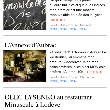
De quoi vais-je vous parler
aujourd’hui ? Voici quelques indices.
Mon premier est une matière
renouvelable étudiée dès le Lycée.
Lire la suite
Le 24 juillet 2015 par
Nicomak
NONE
NONE
NONE
NONE
,
,
,
L’Annexe d’Aubrac
24 juillet 2015 L’Annexe d’Aubrac Le
we dernier, j’ai emmené mon
amoureux découvrir un de mes
coins préférés, si ce n’est MON coin
préféré, l’Aubrac. 10h...
Lire la suite
Le 24 juillet 2015 par
Clémence
NONE
NONE
NONE
,
,
OLEG LYSENKO au restaurant
Minuscule à Lodève