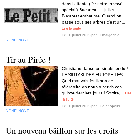
dans l’attente (De notre envoyé
spécial.) Bucarest, … juillet.
Bucarest embaume. Quand on
passe sous ses arbres c’est un...
Lire la suite
Le 16 juillet 2015 par
Pmalgachie
NONE
NONE
,
Tir au Pirée !
Christiane danse un sirtaki tendu !
LE SIRTAKI DES EUROPHILES
Quel mauvais feuilleton de
téléréalité on nous a servis ces
quinze derniers jours ! Sortira,...
Lire
la suite
Le 16 juillet 2015 par
Delanopolis
NONE
NONE
,
Un nouveau bâillon sur les droits