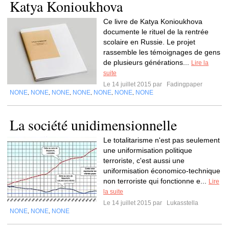
Katya Konioukhova
Ce livre de Katya Konioukhova
documente le rituel de la rentrée
scolaire en Russie. Le projet
rassemble les témoignages de gens
de plusieurs générations...
Lire la
suite
Le 14 juillet 2015 par
Fadingpaper
NONE
NONE
NONE
NONE
NONE
NONE
NONE
,
,
,
,
,
,
La société unidimensionnelle
Le totalitarisme n'est pas seulement
une uniformisation politique
terroriste, c'est aussi une
uniformisation économico-technique
non terroriste qui fonctionne e...
Lire
la suite
Le 14 juillet 2015 par
Lukasstella
NONE
NONE
NONE
,
,