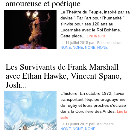
amoureuse et poétique
Le Théâtre du Peuple, inspiré par sa
devise " Par l'art pour l'humanité ",
s'invite pour ses 120 ans au
Lucernaire avec le Roi Bohème.
Cette pièce...
Lire la suite
Le 11 juillet 2015 par
Bullesdeculture
NONE
NONE
NONE
NONE
,
,
,
Les Survivants de Frank Marshall
avec Ethan Hawke, Vincent Spano,
Josh...
L'histoire: En octobre 1972, l'avion
transportant l'équipe uruguayenne
de rugby et leurs proches s'écrase
dans la Cordillère des Andes.
Lire la
suite
Le 11 juillet 2015 par
Kojimaemi
NONE
NONE
NONE
,
,