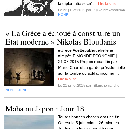
la diplomatie secrèt...
Lire la suite
Le 22 juillet 2015 par
Sylvainrakotoarison
NONE
« La Grèce a échoué à construire un
Etat moderne » Nikolas Bloudanis
#Grèce #dettepubliquehellène
#impôtLE MONDE ECONOMIE |
21.07.2015 Propos recueillis par
Marie CharrelLa garde présidentielle
sur la tombe du soldat inconnu,...
Lire la suite
Le 21 juillet 2015 par
Blanchemanche
NONE
NONE
,
Maha au Japon : Jour 18
Toutes bonnes choses ont une fin
On est le 5 juin minuit 26 minutes.
Je dois me lever dans 5h pour