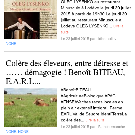
OLEG LYSENKO au restaurant
Minuscule à Lodève le jeudi 30 juillet
2015 à partir de 19h30 Le jeudi 30
juillet au restaurant Minuscule à
Lodève OLEG LYSENKO...
Lire la
suite
Le 23 juillet 2015 par
Idherault.tv
NONE
Colère des éleveurs, entre détresse et
…… démagogie ! Benoît BITEAU,
E.A.R.L...
#BenoîtBITEAU
#AgricultureBiologique #PAC
#FNSEAVaches races locales en
plein air extensif intégral. Ferme
EARL Val de Seudre Identi'TerreLa
colère des...
Lire la suite
Le 23 juillet 2015 par
Blanchemanche
NONE
NONE
,