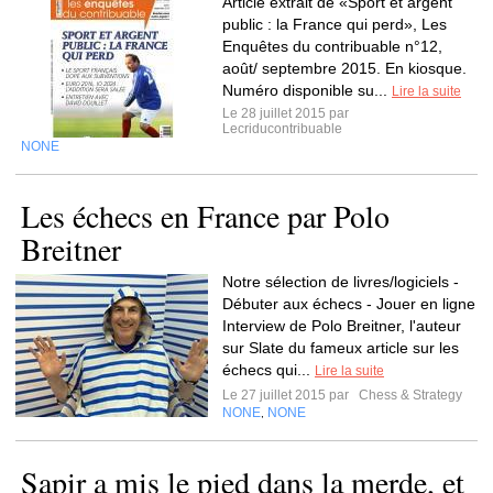
Article extrait de «Sport et argent
public : la France qui perd», Les
Enquêtes du contribuable n°12,
août/ septembre 2015. En kiosque.
Numéro disponible su...
Lire la suite
Le 28 juillet 2015 par
Lecriducontribuable
NONE
Les échecs en France par Polo
Breitner
Notre sélection de livres/logiciels -
Débuter aux échecs - Jouer en ligne
Interview de Polo Breitner, l'auteur
sur Slate du fameux article sur les
échecs qui...
Lire la suite
Le 27 juillet 2015 par
Chess & Strategy
NONE
NONE
,
Sapir a mis le pied dans la merde, et