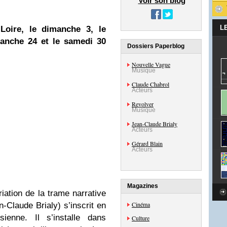
Voir son blog
L
oire, le dimanche 3, le
manche 24 et le samedi 30
Dossiers Paperblog
Nouvelle Vague
Musique
Claude Chabrol
Acteurs
Revolver
Musique
Jean-Claude Brialy
Acteurs
Gérard Blain
Acteurs
Magazines
iation de la trame narrative
Cinéma
n-Claude Brialy) s’inscrit en
sienne. Il s’installe dans
Culture