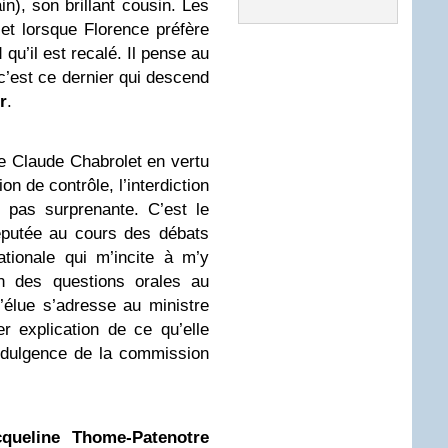
n), son brillant cousin. Les
 et lorsque Florence préfère
qu’il est recalé. Il pense au
 c’est ce dernier qui descend
r
.
de Claude Chabrol
et en vertu
n de contrôle, l’interdiction
 pas surprenante. C’est le
éputée au cours des débats
tionale qui m’incite à m’y
on des questions orales au
’élue s’adresse au ministre
r explication de ce qu’elle
ndulgence de la commission
cqueline Thome-Patenotre