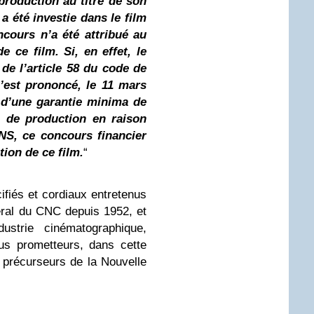
 production au titre de son
 a été investie dans le film
ours n’a été attribué au
e ce film. Si, en effet, le
de l’article 58 du code de
s’est prononcé, le 11 mars
n d’une garantie minima de
é de production en raison
NS, ce concours financier
ation de ce film.
“
ifiés et cordiaux entretenus
éral du CNC depuis 1952, et
dustrie cinématographique,
lus prometteurs, dans cette
s précurseurs de la Nouvelle