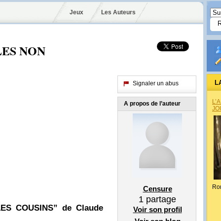
Jeux
Les Auteurs
LES NON
L
Signaler un abus
L’
A propos de l’auteur
JO
Ro
Censure
1
partage
 “LES COUSINS” de
Claude
Voir son profil