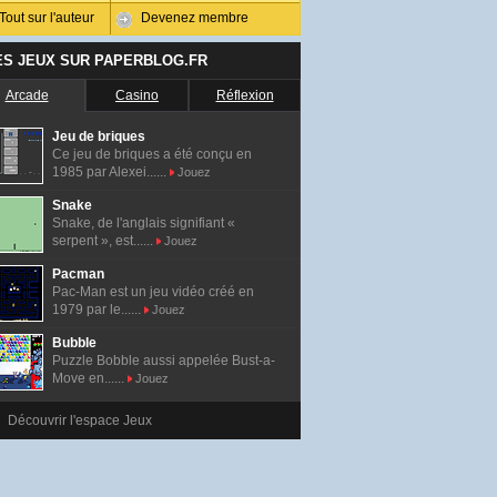
Tout sur l'auteur
Devenez membre
ES JEUX SUR PAPERBLOG.FR
Arcade
Casino
Réflexion
Jeu de briques
Ce jeu de briques a été conçu en
1985 par Alexei......
Jouez
Snake
Snake, de l'anglais signifiant «
serpent », est......
Jouez
Pacman
Pac-Man est un jeu vidéo créé en
1979 par le......
Jouez
Bubble
Puzzle Bobble aussi appelée Bust-a-
Move en......
Jouez
Découvrir l'espace Jeux