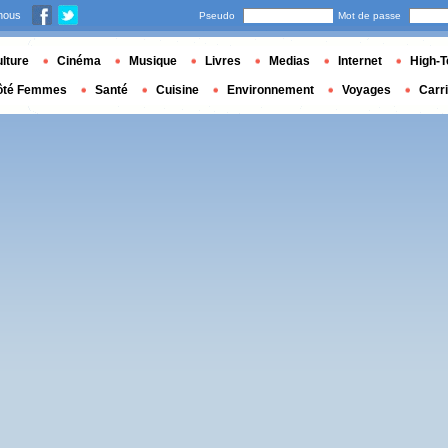
nous
Pseudo
Mot de passe
lture
Cinéma
Musique
Livres
Medias
Internet
High-T
ôté Femmes
Santé
Cuisine
Environnement
Voyages
Carr