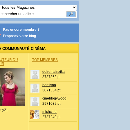
Pas encore membre ?
Proposez votre blog
A COMMUNAUTÉ CINÉMA
AUTEUR DU
TOP MEMBRES
UR
delromainzika
3737363 pt
bentlyno
3071554 pt
cineblogywood
2971032 pt
my21
michcine
2737249 pt