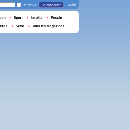
mémorisez
oublié?
Se connecter
ech
Sport
Insolite
People
ières
Sexo
Tous les Magazines