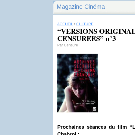
Magazine Cinéma
ACCUEIL
›
CULTURE
“VERSIONS ORIGINA
CENSUREES” n°3
Par
Censure
Prochaines séances du film
Chabrol
: