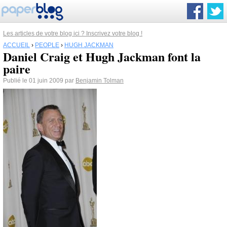
Les articles de votre blog ici ? Inscrivez votre blog !
ACCUEIL
›
PEOPLE
›
HUGH JACKMAN
Daniel Craig et Hugh Jackman font la
paire
Publié le 01 juin 2009 par
Benjamin Tolman