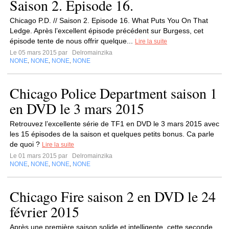
Saison 2. Episode 16.
Chicago P.D. // Saison 2. Episode 16. What Puts You On That
Ledge. Après l’excellent épisode précédent sur Burgess, cet
épisode tente de nous offrir quelque...
Lire la suite
Le 05 mars 2015 par
Delromainzika
NONE
NONE
NONE
NONE
,
,
,
Chicago Police Department saison 1
en DVD le 3 mars 2015
Retrouvez l’excellente série de TF1 en DVD le 3 mars 2015 avec
les 15 épisodes de la saison et quelques petits bonus. Ca parle
de quoi ?
Lire la suite
Le 01 mars 2015 par
Delromainzika
NONE
NONE
NONE
NONE
,
,
,
Chicago Fire saison 2 en DVD le 24
février 2015
Après une première saison solide et intelligente, cette seconde