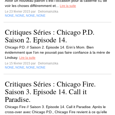
Avoir un nouveau patron c’est l’occasion pour la caserne 51 de
voir les choses différemment et...
Lire la suite
Le 23 février 2015 par
Delromainzika
NONE
NONE
NONE
NONE
,
,
,
Critiques Séries : Chicago P.D.
Saison 2. Episode 14.
Chicago P.D. // Saison 2. Episode 14. Erin’s Mom. Bien
évidemment que l’on ne pouvait pas faire confiance à la mère de
Lindsay.
Lire la suite
Le 15 février 2015 par
Delromainzika
NONE
NONE
NONE
NONE
,
,
,
Critiques Séries : Chicago Fire.
Saison 3. Episode 14. Call it
Paradise.
Chicago Fire // Saison 3. Episode 14. Call it Paradise. Après le
cross-over avec Chicago P.D., Chicago Fire revient à ce qu’elle