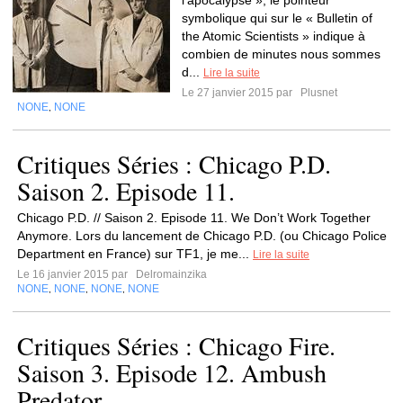
l’apocalypse », le pointeur
symbolique qui sur le « Bulletin of
the Atomic Scientists » indique à
combien de minutes nous sommes
d...
Lire la suite
Le 27 janvier 2015 par
Plusnet
NONE
NONE
,
Critiques Séries : Chicago P.D.
Saison 2. Episode 11.
Chicago P.D. // Saison 2. Episode 11. We Don’t Work Together
Anymore. Lors du lancement de Chicago P.D. (ou Chicago Police
Department en France) sur TF1, je me...
Lire la suite
Le 16 janvier 2015 par
Delromainzika
NONE
NONE
NONE
NONE
,
,
,
Critiques Séries : Chicago Fire.
Saison 3. Episode 12. Ambush
Predator.