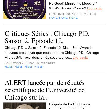
No Good* Minnie the Moocher*
What's Buzzin', Cousin?
Lire la suite
Le 02 février 2015 par
Devantures
NONE
NONE
NONE
,
,
Critiques Séries : Chicago P.D.
Saison 2. Episode 12.
Chicago P.D. // Saison 2. Episode 12. Disco Bob. Avant le
nouveau cross-over que nous prépare Chicago P.D., Chicago
Fire et SVU, voici donc un épisode tout ce...
Lire la suite
Le 01 février 2015 par
Delromainzika
NONE
NONE
NONE
NONE
,
,
,
ALERT lancée par de réputés
scientifique de l'Université de
Chicago sur la...
L’aiguille de l’ « Horloge de