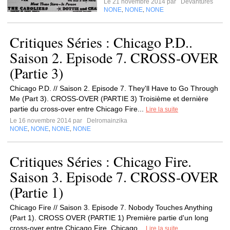
Le 21 novembre 2014 par
Devantures
NONE
NONE
NONE
,
,
Critiques Séries : Chicago P.D..
Saison 2. Episode 7. CROSS-OVER
(Partie 3)
Chicago P.D. // Saison 2. Episode 7. They'll Have to Go Through
Me (Part 3). CROSS-OVER (PARTIE 3) Troisième et dernière
partie du cross-over entre Chicago Fire...
Lire la suite
Le 16 novembre 2014 par
Delromainzika
NONE
NONE
NONE
NONE
,
,
,
Critiques Séries : Chicago Fire.
Saison 3. Episode 7. CROSS-OVER
(Partie 1)
Chicago Fire // Saison 3. Episode 7. Nobody Touches Anything
(Part 1). CROSS OVER (PARTIE 1) Première partie d'un long
cross-over entre Chicago Fire, Chicago...
Lire la suite