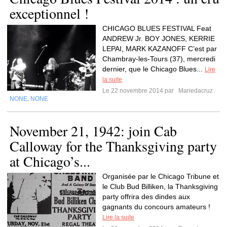
exceptionnel !
CHICAGO BLUES FESTIVAL Feat
ANDREW Jr. BOY JONES, KERRIE
LEPAI, MARK KAZANOFF C’est par
Chambray-les-Tours (37), mercredi
dernier, que le Chicago Blues...
Lire
la suite
Le 22 novembre 2014 par
Mariedacruz
NONE
NONE
,
November 21, 1942: join Cab
Calloway for the Thanksgiving party
at Chicago’s...
Organisée par le Chicago Tribune et
le Club Bud Billiken, la Thanksgiving
party offrira des dindes aux
gagnants du concours amateurs !
Lire la suite