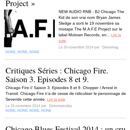
Project »
NEW AUDIO RNB - BJ Chicago The
Kid de son vrai nom Bryan James
Sledge a sorti le 19 novembre sa
mixtape The M.A.F.E Project sur le
label Motown Records, en...
Lire la
suite
Le 30 novembre 2014 par
Diesemag
NONE
NONE
NONE
,
,
Critiques Séries : Chicago Fire.
Saison 3. Episodes 8 et 9.
Chicago Fire // Saison 3. Episodes 8 et 9. Chopper / Arrest in
Transit. Chicago Fire n’a de cesse de ridiculiser le personnage de
Severide cette année.
Lire la suite
Le 29 novembre 2014 par
Delromainzika
NONE
NONE
NONE
NONE
,
,
,
Chicago Blues Festival 2014 : un cru