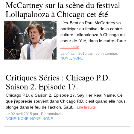
McCartney sur la scène du festival
Lollapalooza à Chicago cet été
L'ex-Beatles Paul McCartney va
participer au festival de la contre-
culture Lollapalooza à Chicago au
coeur de l'été, dans le cadre d'une...
Lire la suite
Le 04 avril 2015 par
John Lenmac
NONE
NONE
,
Critiques Séries : Chicago P.D.
Saison 2. Episode 17.
Chicago P.D. // Saison 2. Episode 17. Say Her Real Name. Ce
que j’apprécie souvent dans Chicago P.D. c’est quand elle nous
plonge dans le feu de l’action. Sauf...
Lire la suite
Le 02 avril 2015 par
Delromainzika
NONE
NONE
NONE
NONE
,
,
,