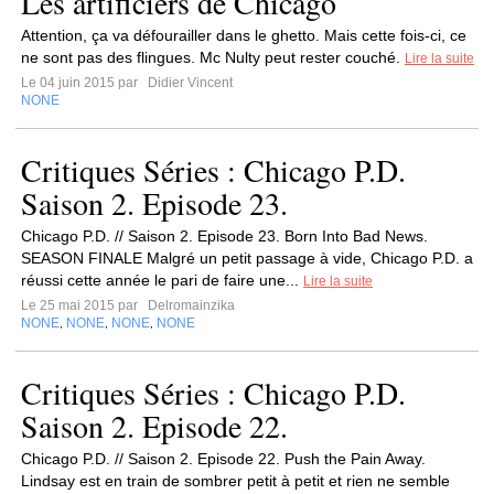
Les artificiers de Chicago
Attention, ça va défourailler dans le ghetto. Mais cette fois-ci, ce
ne sont pas des flingues. Mc Nulty peut rester couché.
Lire la suite
Le 04 juin 2015 par
Didier Vincent
NONE
Critiques Séries : Chicago P.D.
Saison 2. Episode 23.
Chicago P.D. // Saison 2. Episode 23. Born Into Bad News.
SEASON FINALE Malgré un petit passage à vide, Chicago P.D. a
réussi cette année le pari de faire une...
Lire la suite
Le 25 mai 2015 par
Delromainzika
NONE
NONE
NONE
NONE
,
,
,
Critiques Séries : Chicago P.D.
Saison 2. Episode 22.
Chicago P.D. // Saison 2. Episode 22. Push the Pain Away.
Lindsay est en train de sombrer petit à petit et rien ne semble