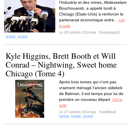
l’Industrie et des mines, Abdesselam
Bouchouareb, a appelé lundi à
Chicago (Etats-Unis) à renforcer le
partenariat économique entre...
Lire
la suite
Le 28 octobre 2014 par
Ouadayazid1
NONE
NONE
,
Kyle Higgins, Brett Booth et Will
Conrad – Nightwing, Sweet home
Chicago (Tome 4)
Après trois tomes qui n’ont pas
vraiment ménagé l’ancien sidekick
de Batman, il est temps pour lui de
prendre un nouveau départ.
Lire la
suite
Le 27 octobre 2014 par
Yvantilleuil
NONE
NONE
NONE
,
,