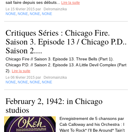
sait faire depuis ses débuts...
Lire la suite
Le 15 février 2015 par
Delromainzika
NONE
NONE
NONE
NONE
,
,
,
Critiques Séries : Chicago Fire.
Saison 3. Episode 13 / Chicago P.D..
Saison 2....
Chicago Fire // Saison 3. Episode 13. Three Bells (Part 1).
Chicago P.D. // Saison 2. Episode 13. A Little Devil Complex (Part
2).
Lire la suite
Le 06 février 2015 par
Delromainzika
NONE
NONE
NONE
NONE
,
,
,
February 2, 1942: in Chicago
studios
Enregistrement de 5 chansons par
Cab Calloway and his Orchestra : I
Want To Rock* I'll Be Around* Tain't