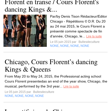
Florent en transe / Cours Florent's
dancing Kings &...
Par/by Denis Tison Rédacteur/Editor
Chicago - Répétitions © D.R. Du 20
au 24 mai 2015, le Cours Florent a
présenté comme spectacle de fin
d'année, Chicago, le...
Lire la suite
Le 05 juin 2015 par
Bullesdeculture
NONE
NONE
NONE
NONE
,
,
,
Chicago, Cours Florent’s dancing
Kings & Queens
From May 20 to May 24, 2015, the Professional acting school
Cours Florent presentedas an end of the year show, Chicago, the
musical, performed by the 3rd year...
Lire la suite
Le 05 juin 2015 par
Bullesdeculture
NONE
NONE
NONE
NONE
,
,
,