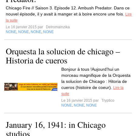
Chicago Fire // Saison 3. Episode 12. Ambush Predator. Dans ce
nouvel épisode, il y avait à manger et à boire encore une fois.
Lire
la suite
Le 16 janvier 2015 par
Delromainzika
NONE
NONE
NONE
NONE
,
,
,
Orquesta la solucion de chicago –
Historia de cueros
Bonjour à tous !Aujourd’hui un
morceau magnifique de la Orquesta
la solucion de Chicago : Hitoria de
cueros (histoire de coeur).
Lire la
suite
Le 16 janvier 2015 par
Tryptico
NONE
NONE
NONE
,
,
January 16, 1941: in Chicago
studios