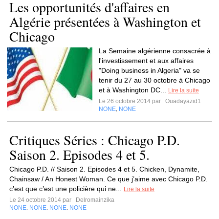
Les opportunités d'affaires en
Algérie présentées à Washington et
Chicago
La Semaine algérienne consacrée à
l'investissement et aux affaires
"Doing business in Algeria" va se
tenir du 27 au 30 octobre à Chicago
et à Washington DC...
Lire la suite
Le 26 octobre 2014 par
Ouadayazid1
NONE
NONE
,
Critiques Séries : Chicago P.D.
Saison 2. Episodes 4 et 5.
Chicago P.D. // Saison 2. Episodes 4 et 5. Chicken, Dynamite,
Chainsaw / An Honest Woman. Ce que j’aime avec Chicago P.D.
c’est que c’est une policière qui ne...
Lire la suite
Le 24 octobre 2014 par
Delromainzika
NONE
NONE
NONE
NONE
,
,
,