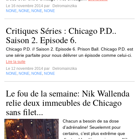
Le 16 novembre 2014 par
Delromainzika
NONE
NONE
NONE
NONE
,
,
,
Critiques Séries : Chicago P.D..
Saison 2. Episode 6.
Chicago P.D. // Saison 2. Episode 6. Prison Ball. Chicago P.D. est
une série parfaite pour nous délivrer un épisode comme celui-ci.
Lire la suite
Le 12 novembre 2014 par
Delromainzika
NONE
NONE
NONE
NONE
,
,
,
Le fou de la semaine: Nik Wallenda
relie deux immeubles de Chicago
sans filet...
Chacun a besoin de sa dose
d’adrénaline! Seuelemnt pour
certains, c’est plus extrême que