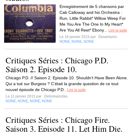
Enregistrement de 5 chansons par
Cab Calloway and his Orchestra :
Run, Little Rabbit* Willow Weep For
Me You Are The One In My Heart*
Are You All Reet* Ebony...
Lire la suite
Le 16 janvier 2015 par
Devantures
NONE
NONE
NONE
,
,
Critiques Séries : Chicago P.D.
Saison 2. Episode 10.
Chicago P.D. // Saison 2. Episode 10. Shouldn’t Have Been Alone.
Qui a tué sur Burgess ? C’était la grande question de ce tout
nouvel épisode de Chicago P.D..
Lire la suite
Le 11 janvier 2015 par
Delromainzika
NONE
NONE
NONE
NONE
,
,
,
Critiques Séries : Chicago Fire.
Saison 3. Episode 11. Let Him Die.