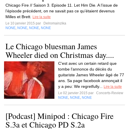
Chicago Fire // Saison 3. Episode 11. Let Him Die. A l’issue de
l’épisode précédent, on ne savait pas ce qu’étaient devenus
Milles et Brett.
Lire la suite
Le 10 janvier 2015 par
Delromainzika
NONE
NONE
NONE
NONE
,
,
,
Le Chicago bluesman James
Wheeler died on Christmas day....
C'est avec un certain retard que
tombe l'annonce du décès du
guitariste James Wheeler âgé de 77
ans. Sa page facebook annonçait il
y a peu: We regretfully...
Lire la suite
Le 02 janvier 2015 par
Concerts-Review
NONE
NONE
NONE
,
,
[Podcast] Minipod : Chicago Fire
S.3a et Chicago PD S.2a