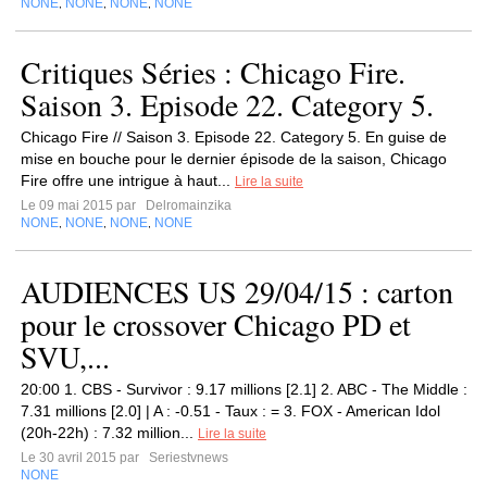
NONE
NONE
NONE
NONE
,
,
,
Critiques Séries : Chicago Fire.
Saison 3. Episode 22. Category 5.
Chicago Fire // Saison 3. Episode 22. Category 5. En guise de
mise en bouche pour le dernier épisode de la saison, Chicago
Fire offre une intrigue à haut...
Lire la suite
Le 09 mai 2015 par
Delromainzika
NONE
NONE
NONE
NONE
,
,
,
AUDIENCES US 29/04/15 : carton
pour le crossover Chicago PD et
SVU,...
20:00 1. CBS - Survivor : 9.17 millions [2.1] 2. ABC - The Middle :
7.31 millions [2.0] | A : -0.51 - Taux : = 3. FOX - American Idol
(20h-22h) : 7.32 million...
Lire la suite
Le 30 avril 2015 par
Seriestvnews
NONE