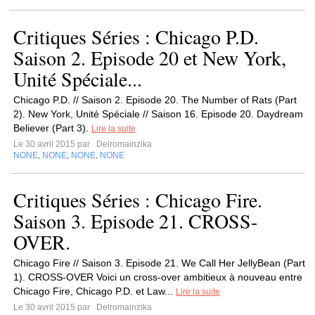
Critiques Séries : Chicago P.D.
Saison 2. Episode 20 et New York,
Unité Spéciale...
Chicago P.D. // Saison 2. Episode 20. The Number of Rats (Part
2). New York, Unité Spéciale // Saison 16. Episode 20. Daydream
Believer (Part 3).
Lire la suite
Le 30 avril 2015 par
Delromainzika
NONE
NONE
NONE
NONE
,
,
,
Critiques Séries : Chicago Fire.
Saison 3. Episode 21. CROSS-
OVER.
Chicago Fire // Saison 3. Episode 21. We Call Her JellyBean (Part
1). CROSS-OVER Voici un cross-over ambitieux à nouveau entre
Chicago Fire, Chicago P.D. et Law...
Lire la suite
Le 30 avril 2015 par
Delromainzika