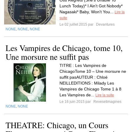
Otis Regrets (She's Unable To
Lunch Today)* I Ain't Got Nobody*
Nagasaki* Baby, Won't You...
Lire la
suite
Le 02 juillet 2015 par
Devantures
NONE
NONE
NONE
,
,
Les Vampires de Chicago, tome 10,
Une morsure ne suffit pas
TITRE : Les Vampires de
ChicagoTome 10 – Une morsure ne
suffit pasAUTEUR : Chloé
NEILLEDITIONS : Milady Les
Vampires de Chicago Tome 1 à 8
Les Vampires de...
Lire la suite
Le 16 juin 2015 par
Revesetimagines
NONE
NONE
,
THEATRE: Chicago, un Cours