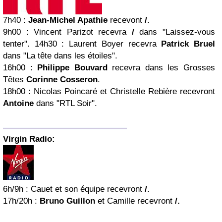
7h40
:
Jean-Michel Apathie
recevont
/
.
9h00
: Vincent Parizot recevra
/
dans "Laissez-vous
tenter".
14h30
: Laurent Boye
r recevra
Patrick Bruel
dans "La tête dans les étoiles".
16h00
:
Philippe Bouvard
recevra dans les Grosses
Têtes
Corinne Cosseron
.
18h00
: Nicolas Poincaré et Christelle Rebière recevront
Antoine
dans "RTL Soir".
Virgin
Radio:
6h/9h
: Cauet et son équipe recevront
/
.
17h/20h
:
Bruno Guillon
et Camille recevront
/.