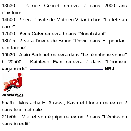
13h30
: Patrice Gelinet recevra
/
dans 2000 ans
d'histoire.
14h00
:
/
sera l'invité de Mathieu Vidard dans "La tête au
carré".
17h00
:
Yves Calvi
recevra
/
dans "Nonobstant".
18h15
:
/
sera l'invité de Bruno "
Dovic dans
Et pourtant
elle tourne".
19h20
:
Alain Bedouet recevra dans "Le téléphone sonne"
/.
20h00
:
Kathleen Evin
recevra
/
dans "L'humeur
vagabonde".
NRJ
6h/9h
: Mustapha El Atrassi, Kash et Florian recevront
/
dans leur matinale.
21h/0h
: Mikl et son équipe recevront
/
dans "L'émission
sans interdit".