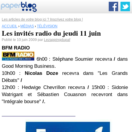
Les articles de votre blog ici ? Inscrivez votre blog !
ACCUEIL
›
MÉDIAS
›
TÉLÉVISION
Les invités radio du jeudi 11 juin
Publié le 10 juin 2009 par
Lezappingdupaf
BFM
RADIO
6h00
: Stéphane Soumier recevra
/
dans
Good Morning Business.
10h00
:
Nicolas Doze
recevra dans "Les Grands
Débats"
/
12h00
: Hedwige Chevrillon recevra
/
15h00
: Sidonie
Watrigant et Sébastien Couasnon recevront dans
"Intégrale bourse"
/.