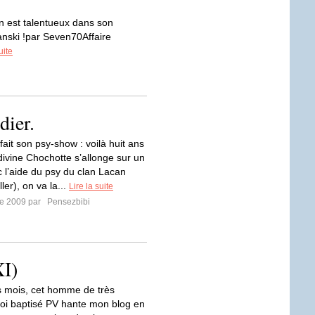
on est talentueux dans son
nski !par Seven70Affaire
uite
dier.
ait son psy-show : voilà huit ans
divine Chochotte s’allonge sur un
c l’aide du psy du clan Lacan
ler), on va la...
Lire la suite
re 2009 par
Pensezbibi
XI)
 mois, cet homme de très
oi baptisé PV hante mon blog en