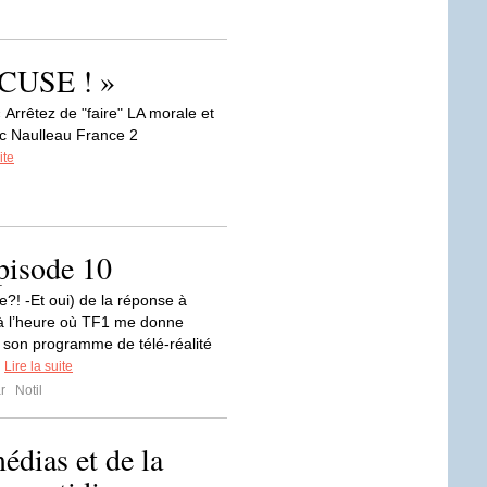
CCUSE ! »
rrêtez de "faire" LA morale et
ic Naulleau France 2
ite
pisode 10
?! -Et oui) de la réponse à
 à l’heure où TF1 me donne
t son programme de télé-réalité
.
Lire la suite
ar
Notil
édias et de la