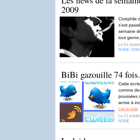
Les news de la semain
2009
Cinéphile d
s'est pass
semaine du
tout genre
Le 01 nove
NONE
NON
,
BiBi gazouille 74 fois.
Cette écri
comme des
poussées d
arrive à in
Lire la suite
Le 21 octob
NONE