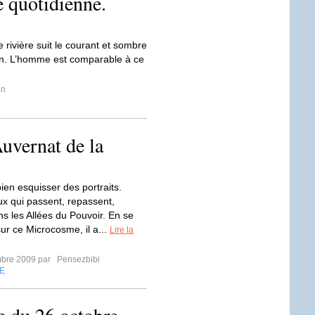
e quotidienne.
rivière suit le courant et sombre
éan. L’homme est comparable à ce
an
uvernat de la
ien esquisser des portraits.
ux qui passent, repassent,
ns les Allées du Pouvoir. En se
ur ce Microcosme, il a...
Lire la
mbre 2009 par
Pensezbibi
E