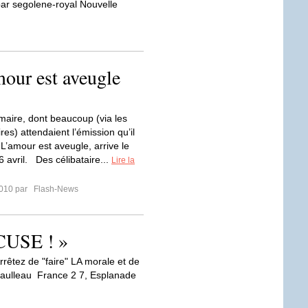
ar segolene-royal Nouvelle
our est aveugle
aire, dont beaucoup (via les
es) attendaient l’émission qu’il
L’amour est aveugle, arrive le
 avril. Des célibataire...
Lire la
2010 par
Flash-News
CCUSE ! »
rêtez de "faire" LA morale et de
Naulleau France 2 7, Esplanade