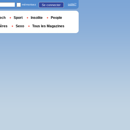
mémorisez
oublié?
Se connecter
ech
Sport
Insolite
People
ières
Sexo
Tous les Magazines