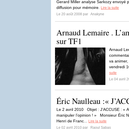
Gerard Miller analyse Sarkozy envoyé p
diffusion pour mémoire.
Lire la suite
Le 20 août 2008 par
Anakyne
Arnaud Lemaire . L’am
sur TF1
Arnaud Lem
commentair
va animer, 
vendredi 16
suite
Le 04 avril 
Éric Naulleau :« J’A
Le 2 avril 2010 Objet : J’ACCUSE : « Ar
manipuler l’opinion ! » Monsieur Éric 
Henri de Franc...
Lire la suite
Le 02 avril 2010 par
Raoul Sabas