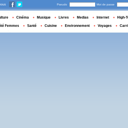
nous
Pseudo
Mot de passe
lture
Cinéma
Musique
Livres
Medias
Internet
High-T
ôté Femmes
Santé
Cuisine
Environnement
Voyages
Carr