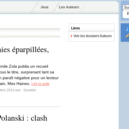
Jeux
Les Auteurs
Liens
Voir les dossiers Auteurs
ies éparpillées,
mile Zola publia un recueil
sous le titre, surprenant tant sa
n paraît négative pour un lecteur
ain, Mes Haines.
Lire la suite
mbre 2014 par
Savatier
olanski : clash