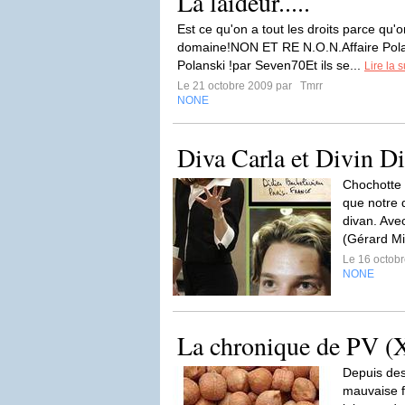
La laideur.....
Est ce qu'on a tout les droits parce qu'
domaine!NON ET RE N.O.N.Affaire Pola
Polanski !par Seven70Et ils se...
Lire la s
Le 21 octobre 2009 par
Tmrr
NONE
Diva Carla et Divin Di
Chochotte f
que notre 
divan. Ave
(Gérard Mil
Le 16 octob
NONE
La chronique de PV (
Depuis des
mauvaise f