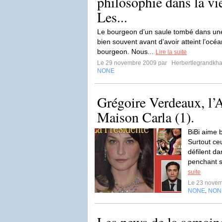
philosophie dans la vi
Les...
Le bourgeon d’un saule tombé dans une 
bien souvent avant d’avoir atteint l’oc
bourgeon. Nous...
Lire la suite
Le 29 novembre 2009 par
Herbertlegrandkh
NONE
Grégoire Verdeaux, l’A
Maison Carla (1).
BiBi aime b
Surtout ce
défilent da
penchant s
suite
Le 23 nove
NONE
NON
,