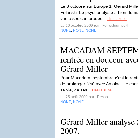
Le 8 octobre sur Europe 1, Gérard Mil
Polanski. Le psychanalyste a bien du ma
vue à ses camarades...
Lire la suite
Le 10 octobre 2009 par
Forrestgump54
NONE
NONE
NONE
,
,
MACADAM SEPTEMBR
rentrée en douceur ave
Gérard Miller
Pour Macadam, septembre c'est la rentr
de prolonger l'été avec Antoine. Le cha
sa vie, de ses...
Lire la suite
Le 25 août 2009 par
Ressol
NONE
NONE
,
Gérard Miller analyse
2007.