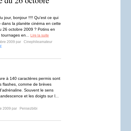
e du 26 octobre
u jour, bonjour !!!! Qu'est ce qui
é dans la planète cinéma en cette
 26 octobre 2009 ? Potins en
, tournages en...
Lire la suite
mbre 2009 par
Cinephileamateur
E
ture à 140 caractères permis sont
 flashes, comme de brèves
’adrénaline. Souvent le sens
candescence et les doigts sur l...
re 2009 par
Pensezbibi