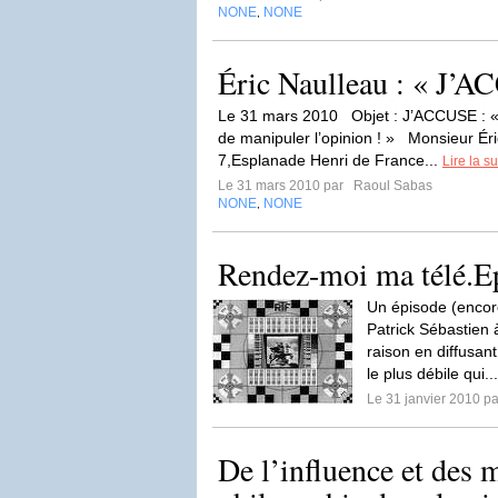
NONE
NONE
,
Éric Naulleau : « J’A
Le 31 mars 2010 Objet : J’ACCUSE : « A
de manipuler l’opinion ! » Monsieur Ér
7,Esplanade Henri de France...
Lire la su
Le 31 mars 2010 par
Raoul Sabas
NONE
NONE
,
Rendez-moi ma télé.E
Un épisode (encore
Patrick Sébastien
raison en diffusan
le plus débile qui..
Le 31 janvier 2010 p
De l’influence et des m