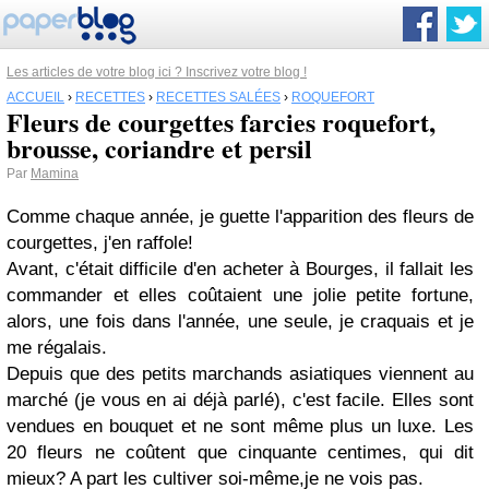
Les articles de votre blog ici ? Inscrivez votre blog !
ACCUEIL
›
RECETTES
›
RECETTES SALÉES
›
ROQUEFORT
Fleurs de courgettes farcies roquefort,
brousse, coriandre et persil
Par
Mamina
Comme chaque année, je guette l'apparition des fleurs de
courgettes, j'en raffole!
Avant, c'était difficile d'en acheter à Bourges, il fallait les
commander et elles coûtaient une jolie petite fortune,
alors, une fois dans l'année, une seule, je craquais et je
me régalais.
Depuis que des petits marchands asiatiques viennent au
marché (je vous en ai déjà parlé), c'est facile. Elles sont
vendues en bouquet et ne sont même plus un luxe. Les
20 fleurs ne coûtent que cinquante centimes, qui dit
mieux? A part les cultiver soi-même,je ne vois pas.