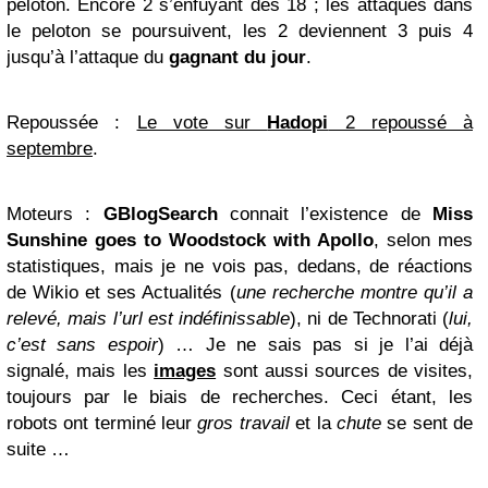
peloton. Encore 2 s’enfuyant des 18 ; les attaques dans
le peloton se poursuivent, les 2 deviennent 3 puis 4
jusqu’à l’attaque du
gagnant du jour
.
Repoussée
:
Le vote sur
Hadopi
2 repoussé à
septembre
.
Moteurs
:
GBlogSearch
connait l’existence de
Miss
Sunshine goes to Woodstock with Apollo
, selon mes
statistiques
, mais je ne vois pas, dedans, de réactions
de
Wikio
et ses Actualités (
une recherche montre qu’il a
relevé, mais l’url est indéfinissable
), ni de
Technorati
(
lui,
c’est sans espoir
) … Je ne sais pas si je l’ai déjà
signalé, mais les
images
sont aussi sources de
visites
,
toujours par le biais de
recherches
. Ceci étant, les
robots
ont terminé leur
gros travail
et la
chute
se sent de
suite …