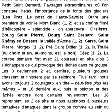
Petit
Saint Bernard. Paysages extraordinaires où l’on
constate, hélas, l’importance de la fonte des glaciers
(
Les Praz
,
Le post de Haute-Savoie
). Outre une
première de voir le Mont Blanc (
1
,
2
) et sa chaîne filmé
d’hélicoptère – splendide -, on apercevra :
Orsières
,
Bourg Saint Pierre
,
Bourg Saint Bernard
,
Saint
Rhémy en Bosses
, la vallée d’Aoste (
1
,
2
),
Sarre
,
Saint
Pierre
, Morgex (
1
,
2
), Pré Saint Didier (
1
,
2
), la Thuile
(au
choix
et
un
, au-moins, est le
bon
), Séez (
1
,
2
). La
course démarre fort avec 21 coureurs en tête d’où 3
s’échappent ce qui provoque des lâchés dans ce groupe.
Les 3 deviennent 2 et, derrière, plusieurs groupes
chassent et finissent par se rejoindre. Plus tard, nous
avons toujours 2 courageux en tête –
peut-être plus les
mêmes
– et 18 derrière eux, puis le peloton et des
lâchés encore dont certains reviendront. Les 18
reprennent les 2 de tête et nous assistons à plusieurs
tentatives d’attaques dans le groupe comme au sein du