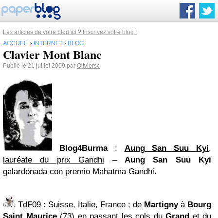
Les articles de votre blog ici ? Inscrivez votre blog !
ACCUEIL
›
INTERNET
›
BLOG
Clavier Mont Blanc
Publié le 21 juillet 2009 par
Oliviersc
Blog4Burma
:
Aung San Suu Kyi
,
lauréate du prix Gandhi
–
Aung San Suu Kyi
galardonada con premio Mahatma Gandhi.
TdF09
: Suisse, Italie, France ; de
Martigny
à
Bourg
Saint Maurice
(73) en passant les cols du
Grand
et du